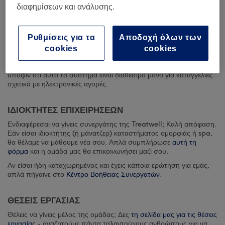
διαφημίσεων και ανάλυσης.
Εάν έχεις κάποιο παράπονο σχετικά με μια υπηρεσία που έχεις
αγοράσει μέσω της ιστοσελίδας μας και δεν μπορείς να επιλύσεις
τη διαφορά αυτή επικοινωνώντας με την ομάδα εξυπηρέτησης
Ρυθμίσεις για τα
Αποδοχή όλων των
πελατών μας ή απευθείας με τον συνεργάτη, μπορείς να
υποβάλεις αίτημα μέσω της πλατφόρμας ηλεκτρονικής επίλυσης
cookies
cookies
διαφορών (ODR) της ΕΕ που διαχειρίζεται η Ευρωπαϊκή Επιτροπή
και είναι διαθέσιμη εδώ:
webgate.ec.europa.eu/odr/
. Έχε
υπόψιν ότι αυτό το σύστημα είναι διαθέσιμο μόνο για καταγγελίες
σχετικά με ηλεκτρονικές αγορές.
ΙΔΙΟΚΤΗΤΕΣ ΕΠΙΧΕΙΡΗΣΕΩΝ
Ενδιαφέρεσαι να γίνεις συνεργάτης της Treatwell; Καλή απόφαση.
Εάν είσαι ιδιοκτήτης (ή μάνατζερ) καταστήματος ομορφιάς ή spa,
θα θέλαμε να μάθουμε νέα σου. Απλά συμπλήρωσε
αυτή τη
φόρμα
και η ομάδα μας θα επικοινωνήσει μαζί σου.
Αν είσαι ήδη καταχωρημένος και έχεις κάποια ερώτηση για εμάς,
απλά πήγαινε στο
Κέντρο Βοήθειας Συνεργατών
.
ΘΕΣΕΙΣ ΕΡΓΑΣΙΑΣ
Θέλεις να γίνεις μέλος της ομάδας; Δες
τη σελίδα μας για τις θέσεις
εργασίας
- αναζητούμε πάντα ταλαντούχους ανθρώπους για να