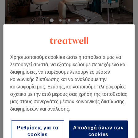
προσωπική σας τελετουργία αυτοβελτίωσης και
αυτοφροντίδας, όχι μια ακόμη υπηρεσία, αλλά μια στιγμή
που σας ανήκει.
Προσβασιμότητα
: Το κατάστημα βρίσκεται στον κεντρικό
Icon Derma Clinic
πεζόδρομο του Ιλίου, λίγα μέτρα από την κεντρική πλατεία
4,9
38 κριτικές
Ελευθερίας και είναι προσβάσιμο με λεωφορεία. (Γ12, 25,
Κολωνάκι, Αθήνα
Εμφάνιση στον χάρτη
732). Επίσης, από το μετρό της Ανθούπολης μπορείτε να
€ 60
Θεραπεία Σώματος με Υπερήχους
Χρησιμοποιούμε cookies ώστε η τοποθεσία μας να
πάρετε το 701 ή 703 αφήνοντας σας μόλις 5 λεπτά από το
20 λεπτά
€ 90
λειτουργεί σωστά, να εξατομικεύουμε περιεχόμενο και
κατάστημα.
€ 100
Θεραπεία Αδυνατίσματος
διαφημίσεις, να παρέχουμε λειτουργίες μέσων
Go to venue
30 λεπτά
κοινωνικής δικτύωσης και να αναλύουμε την
€ 130
κυκλοφορία μας. Επίσης, κοινοποιούμε πληροφορίες
€ 100
Anti-Cellulite Treatment
σχετικά με την από μέρους σας χρήση της τοποθεσίας
15 λεπτά
€ 130
μας στους συνεργάτες μέσων κοινωνικής δικτύωσης,
Περισσότερα για το κατάστημα
διαφημίσεων και ανάλυσης.
Δευτέρα
10:00
–
20:00
Ρυθμίσεις για τα
Αποδοχή όλων των
Τρίτη
11:30
–
20:30
cookies
cookies