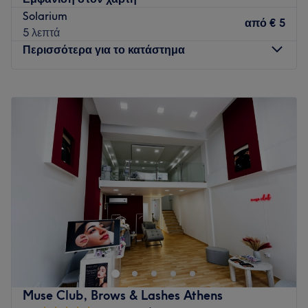
Solarium
από
€ 5
5 λεπτά
Περισσότερα για το κατάστημα
Δευτέρα
12:00
–
20:00
Τρίτη
10:00
–
20:00
Τετάρτη
10:00
–
20:00
Πέμπτη
10:00
–
20:00
Παρασκευή
10:00
–
20:00
Σάββατο
10:00
–
18:00
Κυριακή
Κλειστό
Στο κέντρο της Θεσσαλονίκης, βρίσκεται ένας από τους
ωραιότερους χώρους ομορφιάς. Στο White Nails Beauty
Salon η προσιτή πολυτέλεια, συναντά την ιδανική
περιποίηση και την απόλυτη ποιότητα.
Muse Club, Brows & Lashes Athens
Συγκοινωνία