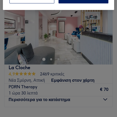
Τετάρτη
Κλειστό
Πέμπτη
11:30
–
20:30
Παρασκευή
10:00
–
20:00
Σάββατο
Κλειστό
Κυριακή
Κλειστό
H Icon Derma Clinic χαρίζει ιατρική, αισθητική ή χειρουργική
λύση με μεθόδους ολοκληρωμένης φροντίδας σε ότι
απασχολεί την εμφάνιση σας.
Go to venue
La Cloche
4,9
2469 κριτικές
Νέα Σμύρνη, Αττική
Εμφάνιση στον χάρτη
PDRN Therapy
€ 70
1 ώρα 30 λεπτά
Περισσότερα για το κατάστημα
Δευτέρα
Κλειστό