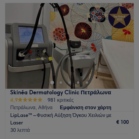
Τρίτη
09:00
–
21:00
Τετάρτη
09:00
–
21:00
Πέμπτη
09:00
–
21:00
Παρασκευή
09:00
–
21:00
Σάββατο
10:00
–
20:00
Κυριακή
11:00
–
19:00
Το Alcyon Beauty Clinic στο Χαλάνδρι είναι ένας
χαλαρωτικός και φιλόξενος χώρος για θεραπείες προσώπου
και σώματος, όπου μπορείς να αφεθείς σε έναν κόσμο
αναζωογόνησης και φροντίδας απελευθερώνοντας τον πιο
όμορφο εαυτό σου. Οι εξειδικευμένοι επαγγελματίες του
Skinéa Dermatology Clinic Πετράλωνα
Alcyon -αισθητικοί και θεραπευτές- έχουν δημιουργήσει έναν
4,9
981 κριτικές
χώρο που φροντίζει για όλες τις ανάγκες του δέρματός σου.
Πετράλωνα, Αθήνα
Εμφάνιση στον χάρτη
Με βαθύ καθαρισμό, peeling, laser αποτρίχωσης,
LipLase™ – Φυσική Αύξηση Όγκου Χειλιών με
μεσοθεραπείες, LPG, εξοπλισμό παθητικής άσκησης,
€ 100
Laser
signature θεραπείες και απολαυστικά μασάζ, βρίσκετε μαζί
30 λεπτά
την καλύτερη λύση για εσένα, ικανοποιώντας προοδευτικά