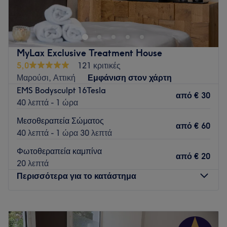
Go to venue
MyLax Exclusive Treatment House
5,0
121 κριτικές
Μαρούσι, Αττική
Εμφάνιση στον χάρτη
EMS Bodysculpt 16Tesla
από
€ 30
40 λεπτά - 1 ώρα
Μεσοθεραπεία Σώματος
από
€ 60
40 λεπτά - 1 ώρα 30 λεπτά
Φωτοθεραπεία καμπίνα
από
€ 20
20 λεπτά
Περισσότερα για το κατάστημα
Δευτέρα
12:00
–
23:30
Τρίτη
12:00
–
23:30