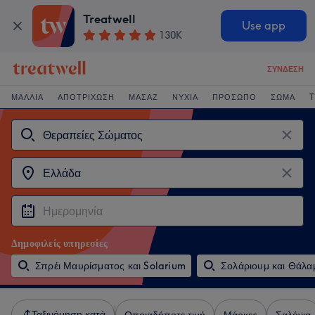
Treatwell
Use app
130K
ΣΎΝΔΕΣΗ
ΜΑΛΛΙΆ
ΑΠΟΤΡΊΧΩΣΗ
ΜΑΣΆΖ
ΝΎΧΙΑ
ΠΡΌΣΩΠΟ
ΣΏΜΑ
T
Δημοφιλείς υπηρεσίες
Σπρέι Μαυρίσματος και Solarium
Σολάριουμ και Θάλα
Ταξινόμηση κατά