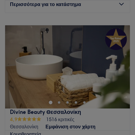
να ζήσεις μοναδικές στιγμές στα χέρια της.
Περισσότερα για το κατάστημα
Τι μας αρέσει:
Περιβάλλον: Χαλαρωτικό, φιλόξενο.
Δευτέρα
10:00
–
22:00
Ειδικεύονται σε: Θεραπείες προσώπου, μασάζ.
Τρίτη
10:00
–
22:00
Go to venue
Τετάρτη
10:00
–
22:00
Πέμπτη
10:00
–
22:00
Παρασκευή
10:00
–
22:00
Σάββατο
10:00
–
22:00
Κυριακή
10:00
–
22:00
Το Liana Spa Therapy στη Νάξο ιδρύθηκε το 2017 και
αποτελεί φάρο ηρεμίας για όσους αναζητούν μια απόδραση
από το άγχος της καθημερινότητας. Ξεκίνησαν με ένα απλό,
αλλά βαθύ όραμα: να δημιουργήσουν έναν χώρο όπου τα
άτομα θα μπορούν να χαλαρώσουν, να επαναφορτιστούν
Divine Beauty Θεσσαλονίκη
και να επανασυνδεθούν με τον εσωτερικό τους εαυτό.
4,9
1516 κριτικές
Πιστεύουν ότι η αληθινή ευεξία επιτυγχάνεται μέσω μιας
Θεσσαλονίκη
Εμφάνιση στον χάρτη
αρμονικής ισορροπίας του μυαλού, του σώματος και του
Κρυοθεραπεία