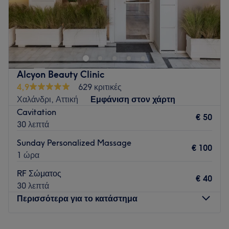
Το J'aime la beauté βρίσκεται στα Άνω Λιόσια και
προσφέρει μια μεγάλη γκάμα υπηρεσιών ομορφιάς.
Go to venue
Alcyon Beauty Clinic
4,9
629 κριτικές
Χαλάνδρι, Αττική
Εμφάνιση στον χάρτη
Cavitation
€ 50
30 λεπτά
Sunday Personalized Massage
€ 100
1 ώρα
RF Σώματος
€ 40
30 λεπτά
Περισσότερα για το κατάστημα
Δευτέρα
09:00
–
21:00