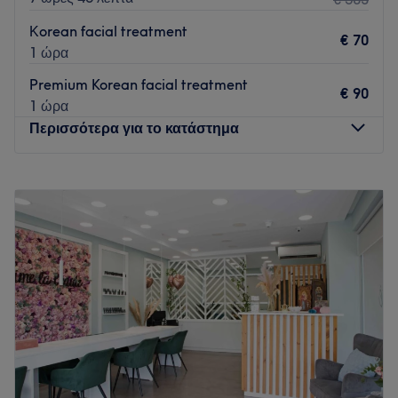
Κorean facial treatment
€ 70
1 ώρα
Premium Korean facial treatment
€ 90
1 ώρα
Περισσότερα για το κατάστημα
Δευτέρα
Κλειστό
Τρίτη
09:00
–
20:00
Τετάρτη
09:00
–
20:00
Πέμπτη
09:00
–
20:00
Παρασκευή
09:00
–
20:00
Σάββατο
10:00
–
18:00
Κυριακή
Κλειστό
Το Elite Style είναι ένας μοντέρνος και φιλικός χώρος που
προσφέρει πλήθος υπηρεσιών ομορφιάς. Εκεί, θα
περιποιηθούν τα άκρα σου, το πρόσωπό σου, το σώμα σου