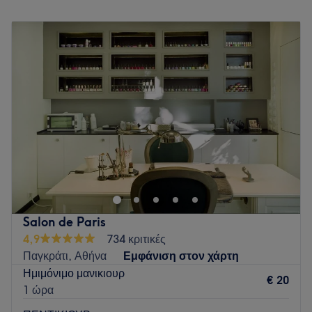
Δευτέρα
09:00
–
19:00
Τρίτη
09:00
–
23:00
Τετάρτη
09:00
–
23:00
Πέμπτη
09:00
–
23:00
Παρασκευή
09:00
–
23:00
Σάββατο
09:00
–
23:00
Κυριακή
10:00
–
19:00
Το Espresso Nails βρίσκεται στον πιο κεντρικό δρόμο του
Παγκρατίου και παρέχει υπηρεσίες μανικιούρ , πεντικιουρ
που μπορειτε να απολαύσετε σε συνδυασμό με ένα καφέ το
πρωί και ένα δροσερό κοκτέιλ το απόγευμα
Go to venue
Salon de Paris
4,9
734 κριτικές
Παγκράτι, Αθήνα
Εμφάνιση στον χάρτη
Ημιμόνιμο μανικιουρ
€ 20
1 ώρα