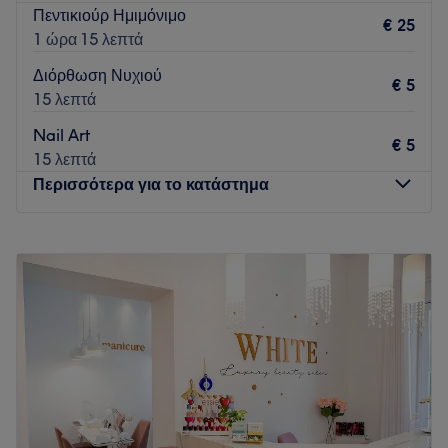
Πεντικιούρ Ημιμόνιμο
€ 25
1 ώρα 15 λεπτά
Διόρθωση Νυχιού
€ 5
15 λεπτά
Nail Art
€ 5
15 λεπτά
Περισσότερα για το κατάστημα
Δευτέρα
Κλειστό
Τρίτη
10:00
–
20:00
Τετάρτη
10:00
–
17:00
Πέμπτη
10:00
–
20:00
Παρασκευή
10:00
–
20:00
Σάββατο
10:00
–
17:00
Κυριακή
Κλειστό
Αναδείξτε τη φυσική σας ομορφιά με περιποιημένα νύχια και