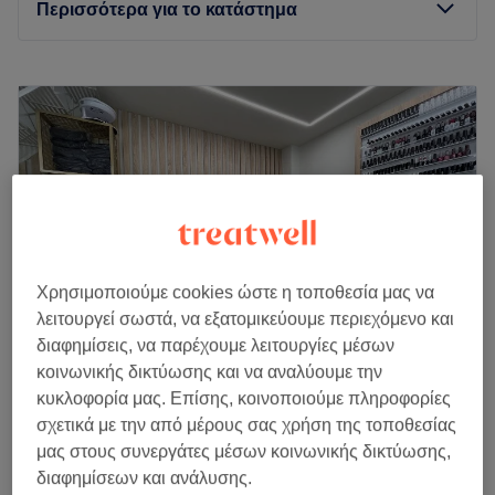
Περισσότερα για το κατάστημα
Δευτέρα
12:00
–
20:00
Τρίτη
10:00
–
20:00
Τετάρτη
10:00
–
20:00
Πέμπτη
10:00
–
20:00
Παρασκευή
10:00
–
20:00
Σάββατο
10:00
–
18:00
Κυριακή
Κλειστό
Στο κέντρο της Θεσσαλονίκης, βρίσκεται ένας από τους
Χρησιμοποιούμε cookies ώστε η τοποθεσία μας να
ωραιότερους χώρους ομορφιάς. Στο White Nails Beauty
λειτουργεί σωστά, να εξατομικεύουμε περιεχόμενο και
Salon η προσιτή πολυτέλεια, συναντά την ιδανική
διαφημίσεις, να παρέχουμε λειτουργίες μέσων
περιποίηση και την απόλυτη ποιότητα.
κοινωνικής δικτύωσης και να αναλύουμε την
κυκλοφορία μας. Επίσης, κοινοποιούμε πληροφορίες
Marquise Nails & More
Συγκοινωνία
σχετικά με την από μέρους σας χρήση της τοποθεσίας
4,7
173 κριτικές
μας στους συνεργάτες μέσων κοινωνικής δικτύωσης,
Κηφισιά, Αττική
Εμφάνιση στον χάρτη
Το κατάστημα βρίσκεται σε κεντρικό σημείο της
διαφημίσεων και ανάλυσης.
Πεντικιούρ
Θεσσαλονίκης, κοντά σε στάσεις λεωφορείων. Βρίσκεται