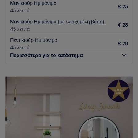
Μανικιούρ Ημιμόνιμο
€ 25
45 λεπτά
Μανικιούρ Ημιμόνιμο (με ενισχυμένη βάση)
€ 28
45 λεπτά
Πεντικιούρ Ημιμόνιμο
€ 28
45 λεπτά
Περισσότερα για το κατάστημα
Δευτέρα
Κλειστό
Τρίτη
10:00
–
20:00
Τετάρτη
10:00
–
20:00
Πέμπτη
10:00
–
20:00
Παρασκευή
10:00
–
20:00
Σάββατο
10:00
–
18:00
Κυριακή
Κλειστό
Το Nēru Nail Bar είναι ένας σύγχρονος και προσεγμένος