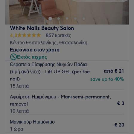
εντυπωσιακές βλεφαρίδες. Στον χώρο μας, η ποιότητα, η
λεπτομέρεια και η φροντίδα συνδυάζονται για να σας
χαρίσουν ένα αποτέλεσμα που θα σας κάνει να νιώθετε
όμορφες και γεμάτες αυτοπεποίθηση κάθε μέρα!
White Nails Beauty Salon
Go to venue
4,8
857 κριτικές
Κέντρο Θεσσαλονίκης, Θεσσαλονίκη
Εμφάνιση στον χάρτη
Εκτός αιχμής
Θεραπεία Είσφρυσης Νυχιών Πόδια
από
€ 21
(τιμή ανά νύχι) - Lift UP GEL (per toe
nail)
save up to 40%
15 λεπτά
Αφαίρεση Ημιμόνιμου - Mani semi-permanent,
€ 3
removal
10 λεπτά
Μανικιούρ Ημιμόνιμο
€ 20
1 ώρα