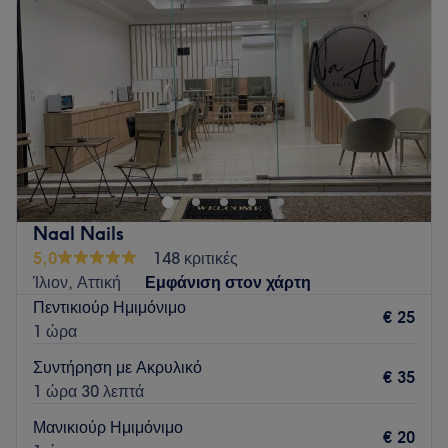
Πέμπτη
09:00
–
20:30
Go to venue
Παρασκευή
09:00
–
20:30
Σάββατο
09:00
–
17:00
Κυριακή
Κλειστό
Το J'aime la beauté βρίσκεται στα Άνω Λιόσια και
προσφέρει μια μεγάλη γκάμα υπηρεσιών ομορφιάς.
Go to venue
Naal Nails
5,0
148 κριτικές
Ίλιον, Αττική
Εμφάνιση στον χάρτη
Πεντικιούρ Ημιμόνιμο
€ 25
1 ώρα
Συντήρηση με Ακρυλικό
€ 35
1 ώρα 30 λεπτά
Μανικιούρ Ημιμόνιμο
€ 20