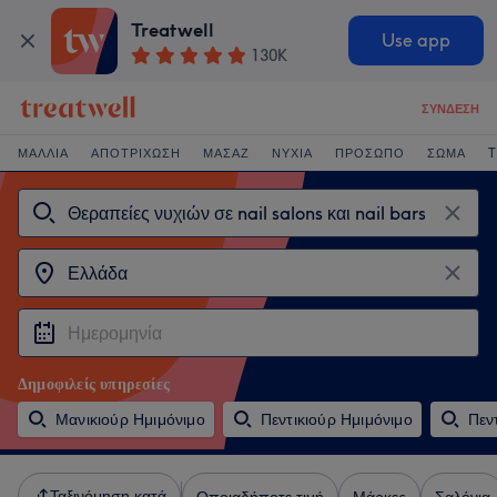
Treatwell
Use app
130K
ΣΎΝΔΕΣΗ
ΜΑΛΛΙΆ
ΑΠΟΤΡΊΧΩΣΗ
ΜΑΣΆΖ
ΝΎΧΙΑ
ΠΡΌΣΩΠΟ
ΣΏΜΑ
T
Δημοφιλείς υπηρεσίες
Μανικιούρ Ημιμόνιμο
Πεντικιούρ Ημιμόνιμο
Πεν
Ταξινόμηση κατά