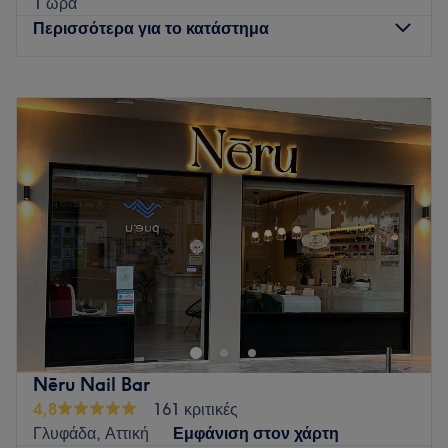
1 ώρα
Περισσότερα για το κατάστημα
Δευτέρα
Κλειστό
Τρίτη
10:00
–
20:00
Τετάρτη
10:00
–
20:00
Πέμπτη
09:00
–
17:00
Παρασκευή
10:00
–
20:00
Σάββατο
09:00
–
15:00
Κυριακή
Κλειστό
Go to venue
Nēru Nail Bar
4,8
161 κριτικές
Γλυφάδα, Αττική
Εμφάνιση στον χάρτη