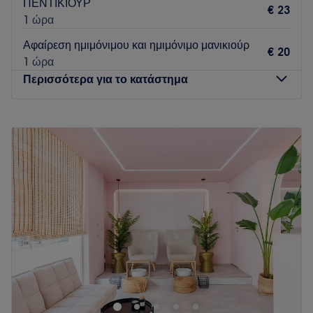
ΠΕΝΤΙΚΙΟΥΡ
€ 23
1 ώρα
Αφαίρεση ημιμόνιμου και ημιμόνιμο μανικιούρ
€ 20
1 ώρα
Περισσότερα για το κατάστημα
Δευτέρα
Κλειστό
Τρίτη
09:00
–
20:00
Τετάρτη
09:00
–
18:00
Πέμπτη
09:00
–
18:00
Παρασκευή
09:00
–
20:00
Σάββατο
09:00
–
18:00
Κυριακή
Κλειστό
Το Salon de Paris στον Ευαγγελισμό είναι ένας χαλαρωτικός
χώρος που προσφέρει υπηρεσίες περιποίησης άκρων και
extensions βλεφαρίδων. Όποια υπηρεσία κι αν απολαύσεις,
οι ειδικοί του θα βάλουν τα δυνατά τους για να σε