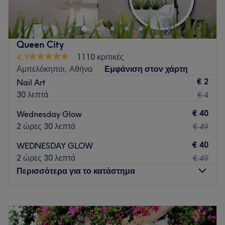
χώρος αφιερωμένος στην περιποίηση άκρων, με έμφαση
στην καθαριότητα, τη λεπτομέρεια και την αισθητική.
Προσφέρουμε εξατομικευμένες υπηρεσίες μανικιούρ και
πεντικιούρ, προσαρμοσμένες στις ανάγκες κάθε
Queen City
πελάτισσας, με στόχο το άψογο και φυσικό αποτέλεσμα.
4,9
1110 κριτικές
Κάθε ραντεβού αντιμετωπίζεται με επαγγελματισμό,
Αμπελόκηποι, Αθήνα
Εμφάνιση στον χάρτη
φροντίδα και σεβασμό στον χρόνο σας.
€ 2
Nail Art
Go to venue
30 λεπτά
€ 4
€ 40
Wednesday Glow
2 ώρες 30 λεπτά
€ 49
€ 40
WEDNESDAY GLOW
2 ώρες 30 λεπτά
€ 49
Περισσότερα για το κατάστημα
Δευτέρα
Κλειστό
Τρίτη
12:30
–
20:30
Τετάρτη
10:00
–
18:00