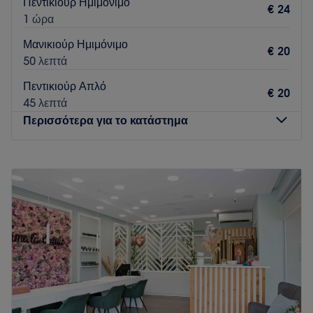
Πεντικιούρ Ημιμόνιμο
€ 24
1 ώρα
Μανικιούρ Ημιμόνιμο
€ 20
50 λεπτά
Πεντικιούρ Απλό
€ 20
45 λεπτά
Περισσότερα για το κατάστημα
Δευτέρα
Κλειστό
Τρίτη
10:00
–
20:00
Τετάρτη
10:00
–
16:00
Πέμπτη
10:00
–
20:00
Παρασκευή
10:00
–
20:00
Σάββατο
10:00
–
15:00
Κυριακή
Κλειστό
Στο χώρο μας, στην Πανόρμου, η περιποίηση άκρων
μετατρέπεται σε μια μοναδική εμπειρία χαλάρωσης και