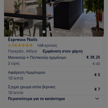
Κυριακή
Κλειστό
Her Paros is a beauty studio in the heart of Naousa,
offering high-quality services.
Go to venue
Espresso Nails
4,8
168 κριτικές
Παγκράτι, Αθήνα
Εμφάνιση στον χάρτη
€ 38,25
Μανικιούρ + Πεντικιούρ ημιμόνιμο
2 ώρες
€ 45
Αφαίρεση Ημιμόνιμου
€ 5
10 λεπτά
Σχημα χρωμα απλο βερνικη
€ 7
10 λεπτά
Περισσότερα για το κατάστημα