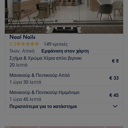
Το Espresso Nails βρίσκεται στον πιο κεντρικό δρόμο του
Παγκρατίου και παρέχει υπηρεσίες μανικιούρ , πεντικιουρ
που μπορειτε να απολαύσετε σε συνδυασμό με ένα καφέ το
πρωί και ένα δροσερό κοκτέιλ το απόγευμα
Go to venue
Naal Nails
5,0
149 κριτικές
Ίλιον, Αττική
Εμφάνιση στον χάρτη
Σχήμα & Χρώμα Χέρια απλο βερνικι
€ 8
20 λεπτά
Μανικιούρ & Πεντικιούρ Απλό
€ 33
1 ώρα 30 λεπτά
Μανικιούρ & Πεντικιούρ Ημιμόνιμο
€ 45
1 ώρα 45 λεπτά
Περισσότερα για το κατάστημα
Δευτέρα
Κλειστό