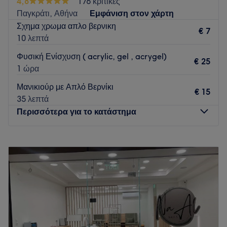
4,8
176 κριτικές
Παγκράτι, Αθήνα
Εμφάνιση στον χάρτη
Σχημα χρωμα απλο βερνικη
€ 7
10 λεπτά
Φυσική Ενίσχυση ( acrylic, gel , acrygel)
€ 25
1 ώρα
Μανικιούρ με Απλό Βερνίκι
€ 15
35 λεπτά
Περισσότερα για το κατάστημα
Δευτέρα
09:00
–
19:00
Τρίτη
09:00
–
23:00
Τετάρτη
09:00
–
23:00
Πέμπτη
09:00
–
23:00
Παρασκευή
09:00
–
23:00
Σάββατο
09:00
–
23:00
Κυριακή
10:00
–
19:00