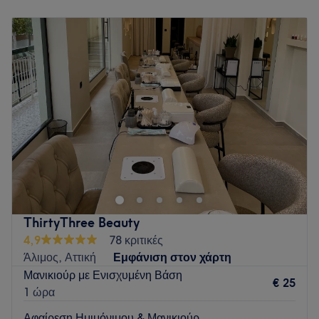
Δευτέρα
11:00
–
20:00
Τρίτη
11:00
–
20:00
Τετάρτη
11:00
–
20:00
Πέμπτη
11:00
–
20:00
Παρασκευή
11:00
–
20:00
Σάββατο
11:00
–
20:00
Κυριακή
Κλειστό
Το Magazzino Mykonos προσφέρει υπηρεσίες κομμωτικής
και ομορφιάς υψηλών προδιαγραφών, συνδυάζοντας
σύγχρονες τεχνικές, επαγγελματισμό και εξατομικευμένη
φροντίδα, για μοναδικά αποτελέσματα που αναδεικνύουν
την προσωπική σας εμφάνιση.
ThirtyThree Beauty
Go to venue
4,9
78 κριτικές
Άλιμος, Αττική
Εμφάνιση στον χάρτη
Μανικιούρ με Ενισχυμένη Βάση
€ 25
1 ώρα
Αφαίρεση Ημιμόνιμου & Μανικιούρ