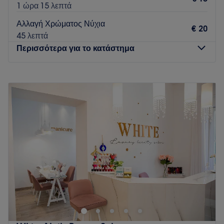
1 ώρα 15 λεπτά
Αλλαγή Χρώματος Νύχια
€ 20
45 λεπτά
Περισσότερα για το κατάστημα
Δευτέρα
Κλειστό
Τρίτη
10:00
–
20:00
Τετάρτη
10:00
–
17:00
Πέμπτη
10:00
–
20:00
Παρασκευή
10:00
–
20:00
Σάββατο
10:00
–
17:00
Κυριακή
Κλειστό
Αναδείξτε τη φυσική σας ομορφιά με περιποιημένα νύχια και
εντυπωσιακές βλεφαρίδες. Στον χώρο μας, η ποιότητα, η
λεπτομέρεια και η φροντίδα συνδυάζονται για να σας
χαρίσουν ένα αποτέλεσμα που θα σας κάνει να νιώθετε
όμορφες και γεμάτες αυτοπεποίθηση κάθε μέρα!