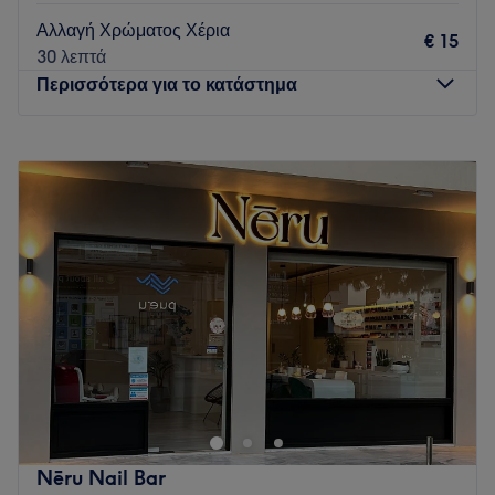
Αλλαγή Χρώματος Χέρια
€ 15
30 λεπτά
Περισσότερα για το κατάστημα
Δευτέρα
Κλειστό
Τρίτη
09:00
–
21:00
Τετάρτη
09:00
–
21:00
Πέμπτη
09:00
–
21:00
Παρασκευή
09:00
–
21:00
Σάββατο
09:00
–
17:00
Κυριακή
Κλειστό
Το Alina'S Nails στο Περιστέρι είναι ένας ευχάριστος χώρος
αφιερωμένος στην περιποίηση των άκρων. Προσφέρονται οι
κλασικές υπηρεσίες μανικιούρ και πεντικιούρ, αλλά και
τεχνητά νύχια με πρωτότυπα σχέδια και χρώματα για όλα τα
γούστα.
Nēru Nail Bar