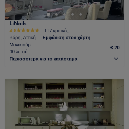
Go to venue
LiNails
4,8
117 κριτικές
Βάρη, Αττική
Εμφάνιση στον χάρτη
Μανικιούρ
€ 20
30 λεπτά
Περισσότερα για το κατάστημα
Δευτέρα
Κλειστό
Τρίτη
10:00
–
14:00
Τετάρτη
10:00
–
15:00
Πέμπτη
10:00
–
15:00
Παρασκευή
10:00
–
15:00
Σάββατο
14:00
–
16:00
Κυριακή
Κλειστό