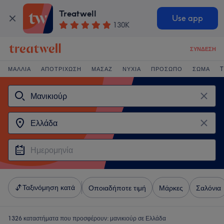
Treatwell
Use app
130K
ΣΎΝΔΕΣΗ
ΜΑΛΛΙΆ
ΑΠΟΤΡΊΧΩΣΗ
ΜΑΣΆΖ
ΝΎΧΙΑ
ΠΡΌΣΩΠΟ
ΣΏΜΑ
T
Ταξινόμηση κατά
Οποιαδήποτε τιμή
Μάρκες
Σαλόνια
1326 καταστήματα που προσφέρουν:
μανικιούρ σε Ελλάδα