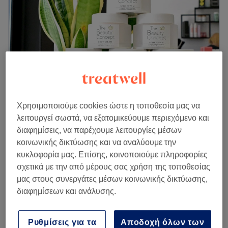
Παρασκευή
10:00
–
20:00
Σάββατο
10:00
–
18:00
Κυριακή
Κλειστό
Στο κέντρο της Θεσσαλονίκης, βρίσκεται ένας από τους
ωραιότερους χώρους ομορφιάς. Στο White Nails Beauty
Salon η προσιτή πολυτέλεια, συναντά την ιδανική
περιποίηση και την απόλυτη ποιότητα.
Χρησιμοποιούμε cookies ώστε η τοποθεσία μας να
The Beauty Concept Athens
λειτουργεί σωστά, να εξατομικεύουμε περιεχόμενο και
Συγκοινωνία
4,7
83 κριτικές
διαφημίσεις, να παρέχουμε λειτουργίες μέσων
Ελληνορώσων, Αθήνα
Εμφάνιση στον χάρτη
κοινωνικής δικτύωσης και να αναλύουμε την
Το κατάστημα βρίσκεται σε κεντρικό σημείο της
Μανικιούρ
κυκλοφορία μας. Επίσης, κοινοποιούμε πληροφορίες
Θεσσαλονίκης, κοντά σε στάσεις λεωφορείων. Βρίσκεται
€ 20
35 λεπτά
σχετικά με την από μέρους σας χρήση της τοποθεσίας
στον ημιόροφο.
μας στους συνεργάτες μέσων κοινωνικής δικτύωσης,
Αφαίρεση Ημιμόνιμου
€ 5
διαφημίσεων και ανάλυσης.
Η ομάδα
20 λεπτά
Η έμπειρη ομάδα σε περιμένει για να σου προσφέρει
Μανικιούρ Ημιμόνιμο
€ 30
Ρυθμίσεις για τα
Αποδοχή όλων των
εξαιρετικές υπηρεσίες περιποίησης άκρων, προσώπου και
45 λεπτά