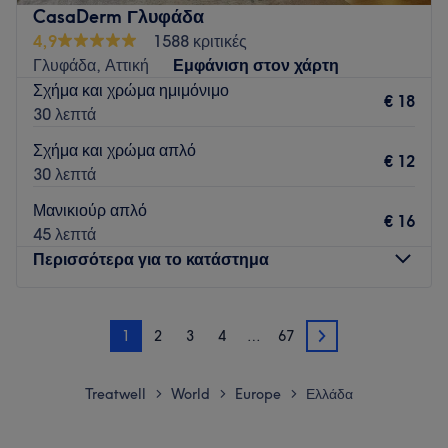
φροντίδας και ευεξίας.
CasaDerm Γλυφάδα
Go to venue
4,9
1588 κριτικές
Γλυφάδα, Αττική
Εμφάνιση στον χάρτη
Σχήμα και χρώμα ημιμόνιμο
€ 18
30 λεπτά
Σχήμα και χρώμα απλό
€ 12
30 λεπτά
Μανικιούρ απλό
€ 16
45 λεπτά
Περισσότερα για το κατάστημα
Δευτέρα
Κλειστό
1
2
3
4
…
67
Τρίτη
10:00
–
20:00
2
Τετάρτη
10:00
–
20:00
Πέμπτη
10:00
–
20:00
Treatwell
World
Europe
Ελλάδα
>
>
>
Παρασκευή
10:00
–
20:00
Σάββατο
09:00
–
17:00