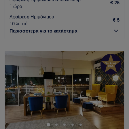
€ 25
1 ώρα
Αφαίρεση Ημιμόνιμου
€ 5
10 λεπτά
Περισσότερα για το κατάστημα
Δευτέρα
Κλειστό
Τρίτη
10:00
–
20:00
Τετάρτη
10:00
–
17:00
Πέμπτη
10:00
–
20:00
Παρασκευή
10:00
–
20:00
Σάββατο
10:00
–
19:00
Κυριακή
Κλειστό
Ένας minimal και κομψός χώρος περιποίησης που
αποπνέει ηρεμία και καθαρότητα. Οι ουδέτερες αποχρώσεις,
ο διακριτικός φωτισμός και οι λιτές γραμμές δημιουργούν μια
αίσθηση χαλάρωσης και πολυτέλειας, ιδανική για στιγμές