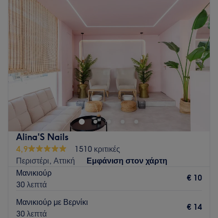
Τρίτη
10:00
–
20:00
Τετάρτη
10:00
–
20:00
Πέμπτη
09:00
–
17:00
Παρασκευή
10:00
–
20:00
Σάββατο
09:00
–
15:00
Κυριακή
Κλειστό
Go to venue
Alina'S Nails
4,9
1510 κριτικές
Περιστέρι, Αττική
Εμφάνιση στον χάρτη
Μανικιούρ
€ 10
30 λεπτά
Μανικιούρ με Βερνίκι
€ 14
30 λεπτά