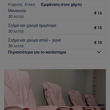
Κηφισιά, Αττική
Εμφάνιση στον χάρτη
Μανικιούρ
€ 16
30 λεπτά
Σχήμα και χρώμα ημιμόνιμο
€ 15
30 λεπτά
Σχήμα και χρώμα απλό - χέρια
€ 10
30 λεπτά
Περισσότερα για το κατάστημα
Δευτέρα
Κλειστό
Τρίτη
09:00
–
20:00
Τετάρτη
09:00
–
20:00
Πέμπτη
09:00
–
20:00
Παρασκευή
09:00
–
20:00
Σάββατο
10:00
–
18:00
Κυριακή
Κλειστό