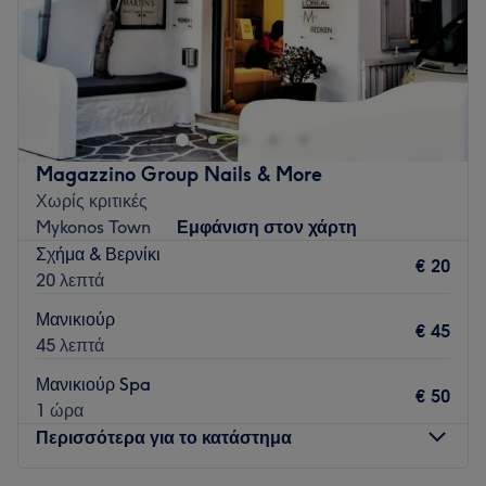
Κυριακή
Κλειστό
Το Nēru Nail Bar είναι ένας σύγχρονος και προσεγμένος
χώρος αφιερωμένος στην περιποίηση άκρων, με έμφαση
στην καθαριότητα, τη λεπτομέρεια και την αισθητική.
Προσφέρουμε εξατομικευμένες υπηρεσίες μανικιούρ και
πεντικιούρ, προσαρμοσμένες στις ανάγκες κάθε
Magazzino Group Nails & More
πελάτισσας, με στόχο το άψογο και φυσικό αποτέλεσμα.
Χωρίς κριτικές
Κάθε ραντεβού αντιμετωπίζεται με επαγγελματισμό,
Mykonos Town
Εμφάνιση στον χάρτη
φροντίδα και σεβασμό στον χρόνο σας.
Σχήμα & Βερνίκι
€ 20
Go to venue
20 λεπτά
Μανικιούρ
€ 45
45 λεπτά
Μανικιούρ Spa
€ 50
1 ώρα
Περισσότερα για το κατάστημα