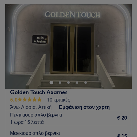
Golden Touch Axarnes
5,0
10 κριτικές
Άνω Λιόσια, Αττική
Εμφάνιση στον χάρτη
Πεντικιουρ απλο βερνικι
€ 20
1 ώρα 15 λεπτά
Μανκιουρ απλο βερνικι
€ 15