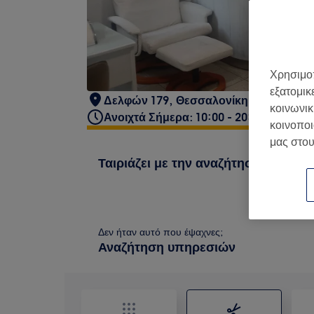
Χρησιμοπ
εξατομικ
Δελφών 179, Θεσσαλονίκη
κοινωνικ
Ανοιχτά Σήμερα: 10:00 - 20:00
κοινοποι
μας στου
Ταιριάζει με την αναζήτησή σου
Δεν ήταν αυτό που έψαχνες;
Αναζήτηση υπηρεσιών