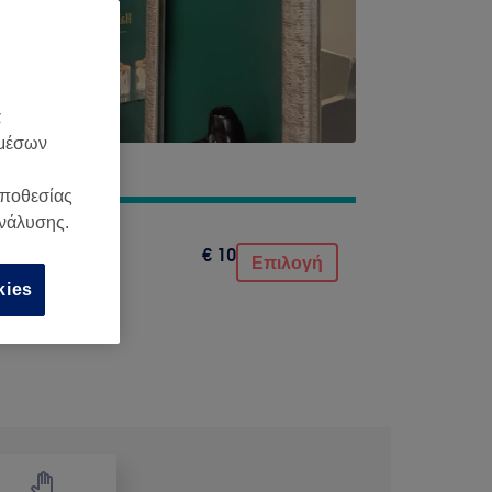
α
 μέσων
οποθεσίας
ανάλυσης.
€ 10
Επιλογή
kies