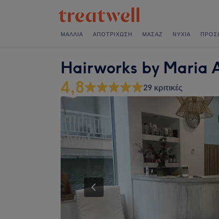
ΜΑΛΛΙΆ
ΑΠΟΤΡΊΧΩΣΗ
ΜΑΣΆΖ
ΝΎΧΙΑ
ΠΡΌΣ
Hairworks by Maria A
4,8
29 κριτικές