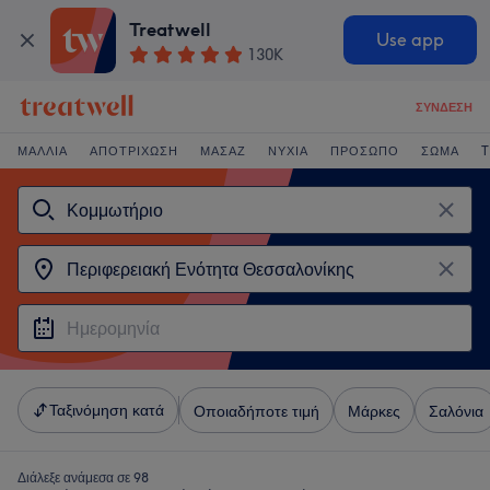
Treatwell
Use app
130K
ΣΎΝΔΕΣΗ
ΜΑΛΛΙΆ
ΑΠΟΤΡΊΧΩΣΗ
ΜΑΣΆΖ
ΝΎΧΙΑ
ΠΡΌΣΩΠΟ
ΣΏΜΑ
T
Ταξινόμηση κατά
Οποιαδήποτε τιμή
Μάρκες
Σαλόνια
Διάλεξε ανάμεσα σε 98