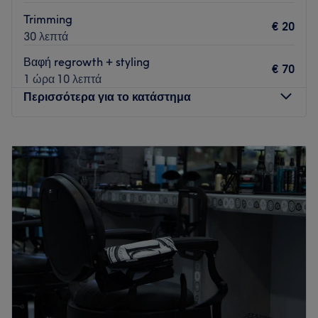
Trimming
€ 20
30 λεπτά
Βαφή regrowth + styling
€ 70
1 ώρα 10 λεπτά
Περισσότερα για το κατάστημα
Δευτέρα
10:00
–
19:00
Τρίτη
10:00
–
19:00
Τετάρτη
10:00
–
19:00
Πέμπτη
10:00
–
19:00
Παρασκευή
10:00
–
19:00
Σάββατο
10:00
–
17:00
Κυριακή
Κλειστό
Το TETARTIA Salon βρίσκεται στο κέντρο της Θεσσαλονίκης
από το 2005. Από την πρώτη μέρα, ο στόχος μας ήταν να
δημιουργήσουμε έναν χώρο όπου χαλαρώνουμε και