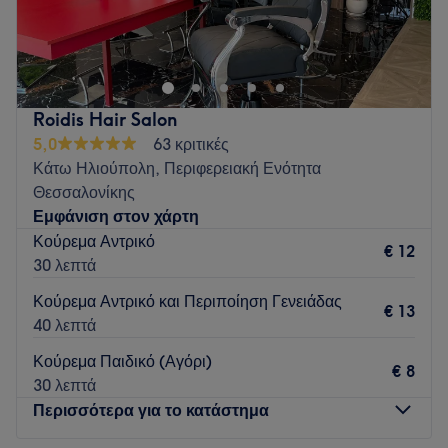
Το κατάστημα βρίσκεται εντός του ΑΒ Βασιλόπουλος
Πυλαίας
Go to venue
Roidis Hair Salon
5,0
63 κριτικές
Κάτω Ηλιούπολη, Περιφερειακή Ενότητα
Θεσσαλονίκης
Εμφάνιση στον χάρτη
Κούρεμα Αντρικό
€ 12
30 λεπτά
Κούρεμα Αντρικό και Περιποίηση Γενειάδας
€ 13
40 λεπτά
Κούρεμα Παιδικό (Αγόρι)
€ 8
30 λεπτά
Περισσότερα για το κατάστημα