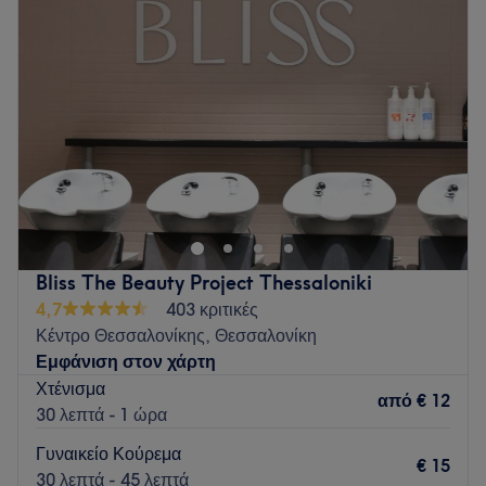
Τετάρτη
09:00
–
21:00
Πέμπτη
09:00
–
21:00
Παρασκευή
09:00
–
21:00
Σάββατο
09:00
–
18:00
Κυριακή
Κλειστό
Στο Ξανθή Hair Gallery , οι επαγγελματίες του
κομμωτηρίου προσφέρουν μια ποικιλία υπηρεσιών για να
αναδείξουν τη μοναδική σας ομορφιά. Από το φορμάρισμα
και τις θεραπείες μέχρι τις αμπούλες τριχόπτωσης και τις
trendy τεχνικές όπως το Money piece, κάθε επίσκεψη
Bliss The Beauty Project Thessaloniki
μετατρέπεται σε μια εμπειρία ανανέωσης. Με φιλικό προς το
4,7
403 κριτικές
περιβάλλον προφίλ και άριστες υποδομές, είναι ο ιδανικός
Κέντρο Θεσσαλονίκης, Θεσσαλονίκη
χώρος για να φροντίσετε τα μαλλιά σας.
Εμφάνιση στον χάρτη
Go to venue
Χτένισμα
από
€ 12
30 λεπτά - 1 ώρα
Γυναικείο Κούρεμα
€ 15
30 λεπτά - 45 λεπτά