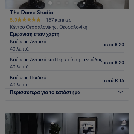
κομμωτήριο. Με χαμόγελο, φιλική διάθεση και αληθινό
ενδιαφέρον, θέλουμε κάθε πελάτισσα να νιώθει σαν στο
The Dome Studio
σπίτι της. Παράλληλα, δίνουμε μεγάλη σημασία στην
5,0
157 κριτικές
ποιότητα των μαλλιών και στο αποτέλεσμα. Από φυσικές
Κέντρο Θεσσαλονίκης, Θεσσαλονίκη
βαφές μέχρι θεραπείες και styling, στόχος μας είναι να
Εμφάνιση στον χάρτη
φεύγεις πιο όμορφη αλλά και πιο χαρούμενη από όταν
Κούρεμα Αντρικό
ήρθες.
από
€ 20
40 λεπτά
Go to venue
Κούρεμα Αντρικό και Περιποίηση Γενειάδας
από
€ 20
40 λεπτά
Κούρεμα Παιδικό
από
€ 15
40 λεπτά
Περισσότερα για το κατάστημα
Δευτέρα
Κλειστό
Τρίτη
11:00
–
20:20
Τετάρτη
11:00
–
20:20
Πέμπτη
11:00
–
20:20