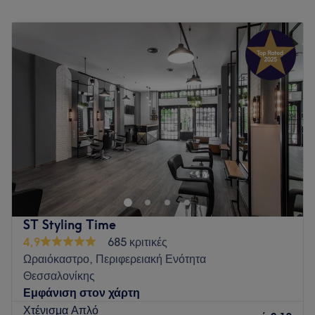
Δευτέρα
Κλειστό
Τρίτη
10:00
–
21:00
Τετάρτη
10:00
–
21:00
Πέμπτη
10:00
–
21:00
Παρασκευή
10:00
–
21:00
Σάββατο
09:30
–
16:30
Κυριακή
Κλειστό
Go to venue
ST Styling Time
4,9
685 κριτικές
Ωραιόκαστρο, Περιφερειακή Ενότητα
Θεσσαλονίκης
Εμφάνιση στον χάρτη
Χτένισμα Απλό