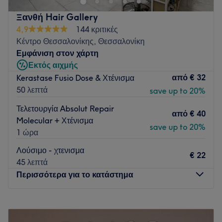
Ξανθή Hair Gallery
4,9
144 κριτικές
Κέντρο Θεσσαλονίκης, Θεσσαλονίκη
Εμφάνιση στον χάρτη
Εκτός αιχμής
από
€ 32
Kerastase Fusio Dose & Χτένισμα
50 λεπτά
save up to 20%
Τελετουργία Absolut Repair
από
€ 40
Molecular + Χτένισμα
save up to 20%
1 ώρα
Λούσιμο - χτενισμα
€ 22
45 λεπτά
Περισσότερα για το κατάστημα
Δευτέρα
09:00
–
21:00
Τρίτη
09:00
–
21:00