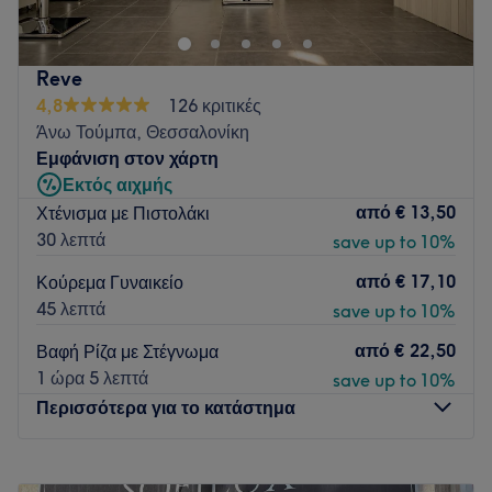
γούστα και όλες τις ηλικίες φροντίζοντας, παράλληλα, την
υγεία των μαλλιών σου.
Συγκοινωνία:
Reve
4,8
126 κριτικές
Το κατάστημα βρίσκεται κοντά σε στάσεις λεωφορείων.
Άνω Τούμπα, Θεσσαλονίκη
Η ομάδα
:
Εμφάνιση στον χάρτη
Η ομάδα είναι έτοιμη να σου προτείνει τις επιλογές που
Εκτός αιχμής
ταιριάζουν στο στυλ σου και ο στόχος της είναι να σε
από
€ 13,50
Χτένισμα με Πιστολάκι
εκπλήξει με τα αποτελέσματα.
30 λεπτά
save up to 10%
Τι μας αρέσει:
από
€ 17,10
Κούρεμα Γυναικείο
Περιβάλλον: Μοντέρνο, φιλόξενο.
45 λεπτά
save up to 10%
Ειδικεύονται σε: Κομμωτική.
από
€ 22,50
Προϊόντα: Moroccanoil, Trinity, Schwarzkopf, Tailor's,
Βαφή Ρίζα με Στέγνωμα
Goldwell, Farmagan, Vitality's.
1 ώρα 5 λεπτά
save up to 10%
Περισσότερα για το κατάστημα
Go to venue
Δευτέρα
12:00
–
20:00