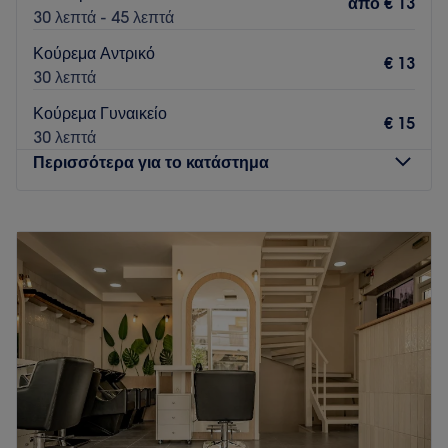
από
€ 13
30 λεπτά - 45 λεπτά
Κούρεμα Αντρικό
€ 13
30 λεπτά
Κούρεμα Γυναικείο
€ 15
30 λεπτά
Περισσότερα για το κατάστημα
Δευτέρα
Κλειστό
Τρίτη
09:00
–
20:00
Τετάρτη
09:00
–
20:00
Πέμπτη
09:00
–
20:00
Παρασκευή
09:00
–
20:00
Σάββατο
09:00
–
16:00
Κυριακή
Κλειστό
Το ST Styling Time στο Ωραιόκαστρο είναι ένας μοντέρνος
χώρος που προσφέρει υπηρεσίες κομμωτικής για όλα τα