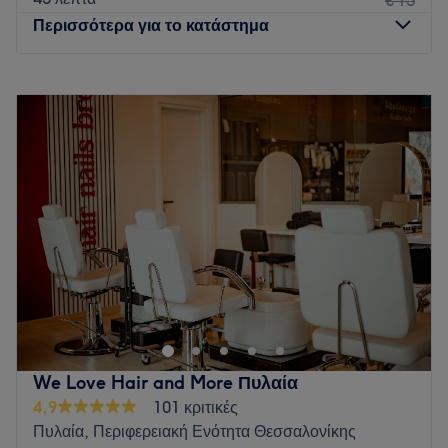
Περισσότερα για το κατάστημα
Δευτέρα
Κλειστό
Τρίτη
10:00
–
20:00
Τετάρτη
10:00
–
20:00
Πέμπτη
10:00
–
20:00
Παρασκευή
10:00
–
20:00
Σάββατο
09:00
–
17:00
Κυριακή
Κλειστό
Το Lliz πρόκειται για έναν σύγχρονο και πολυτελή χώρο
ομορφιάς, ο οποίος συνδυάζει τις υπηρεσίες κομμωτηρίου,
περιποίησης άκρων και αισθητικής. Το κατάστημα διαθέτει
έναν φωτεινό και προσεγμένο εσωτερικό σχεδιασμό με
μίνιμαλ αισθητική, εξοπλισμένο με επαγγελματικό εξοπλισμό
We Love Hair and More Πυλαία
τελευταίας τεχνολογίας με εμπειρους hair expert σε βαφες
4,9
101 κριτικές
και τεχνικες οπως babylights,balayage,καθωσ επισης και
Πυλαία, Περιφερειακή Ενότητα Θεσσαλονίκης
barber corner και hairstyling.