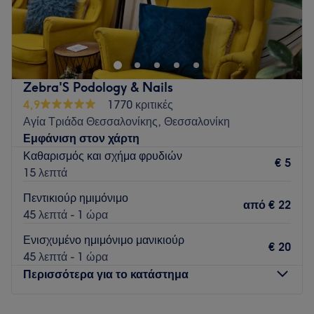
Go to venue
Zebra'S Podology & Nails
4,9
1770 κριτικές
Αγία Τριάδα Θεσσαλονίκης, Θεσσαλονίκη
Εμφάνιση στον χάρτη
Καθαρισμός και σχήμα φρυδιών
€ 5
15 λεπτά
Πεντικιούρ ημιμόνιμο
από
€ 22
45 λεπτά - 1 ώρα
Ενισχυμένο ημιμόνιμο μανικιούρ
€ 20
45 λεπτά - 1 ώρα
Περισσότερα για το κατάστημα
Δευτέρα
10:00
–
18:00