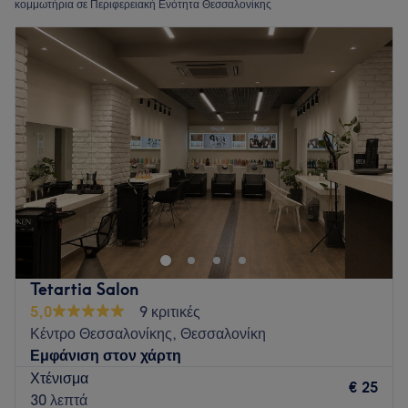
κομμωτήρια σε Περιφερειακή Ενότητα Θεσσαλονίκης
Tetartia Salon
5,0
9 κριτικές
Κέντρο Θεσσαλονίκης, Θεσσαλονίκη
Εμφάνιση στον χάρτη
Χτένισμα
€ 25
30 λεπτά