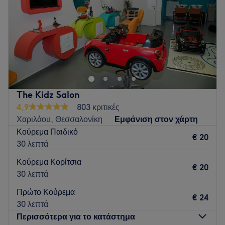
Σάββατο
09:00
–
16:00
Κυριακή
Κλειστό
Το G&G HAIRSTYLING βρίσκεται στον Εύοσμο στη δυτική
πλευρά της Θεσσαλονίκης και προσφέρει υπηρεσίες υψηλής
ποιότητας.
Go to venue
The Kidz Salon
4,9
803 κριτικές
Χαριλάου, Θεσσαλονίκη
Εμφάνιση στον χάρτη
Κούρεμα Παιδικό
€ 20
30 λεπτά
Κούρεμα Κορίτσια
€ 20
30 λεπτά
Πρώτο Κούρεμα
€ 24
30 λεπτά
Περισσότερα για το κατάστημα