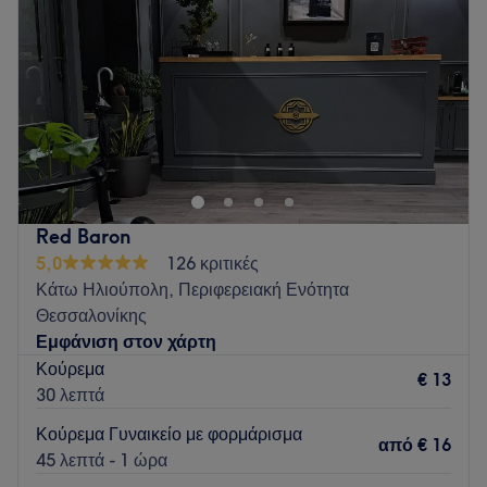
Παρασκευή
11:00
–
20:20
Σάββατο
10:00
–
16:20
Κυριακή
Κλειστό
Ενας industrial διαμορφωμένος χώρος Κομμωτές με
εμπειρία και συνεχής εξέλιξη. Χώρος που απευθύνεται σε
όλους και με πολλές ιδέες για μοναδικά στυλ.
Go to venue
Red Baron
5,0
126 κριτικές
Κάτω Ηλιούπολη, Περιφερειακή Ενότητα
Θεσσαλονίκης
Εμφάνιση στον χάρτη
Κούρεμα
€ 13
30 λεπτά
Κούρεμα Γυναικείο με φορμάρισμα
από
€ 16
45 λεπτά - 1 ώρα