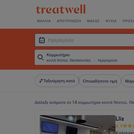
ΜΑΛΛΙΆ
ΑΠΟΤΡΊΧΩΣΗ
ΜΑΣΆΖ
ΝΎΧΙΑ
ΠΡΌΣ
Κομμωτήριο
κοντά Ντεπώ, Θεσσαλονίκη
・
Ημερομηνία
Ταξινόμηση κατά
Οποιαδήποτε τιμή
Μάρ
Διάλεξε ανάμεσα σε 14
κομμωτήρια κοντά Ντεπώ, Θ
Lliz
4,9
Καλαμαρ