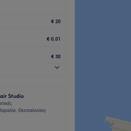
ένα κομμωτήριο που βρίσκεται
€ 20
η του προσωπικού που
€ 0,01
€ 30
Go to venue
air Studio
ιτικές
Παραλία, Θεσσαλονίκη