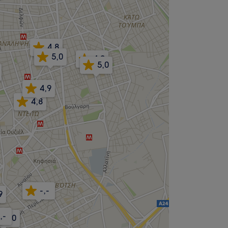
4,8
5,0
4,9
5,0
4,9
4,8
-,-
9
,-
5,0