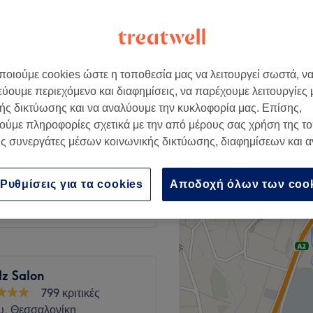
 Θεσσαλονίκης
οιούμε cookies ώστε η τοποθεσία μας να λειτουργεί σωστά, ν
€ 10
εύουμε περιεχόμενο και διαφημίσεις, να παρέχουμε λειτουργίες
€ 15
ής δικτύωσης και να αναλύουμε την κυκλοφορία μας. Επίσης,
ούμε πληροφορίες σχετικά με την από μέρους σας χρήση της τ
€ 12
ς συνεργάτες μέσων κοινωνικής δικτύωσης, διαφημίσεων και 
€ 15
€ 12
Ρυθμίσεις για τα cookies
Αποδοχή όλων των coo
€ 15
dz Salon
799 κριτικές
υ, Θεσσαλονίκη