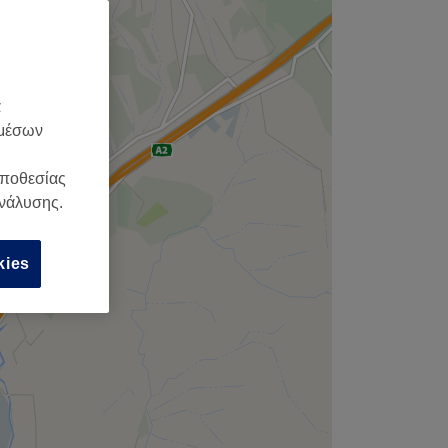
α
 μέσων
οποθεσίας
ανάλυσης.
kies