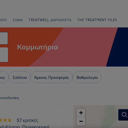
ΩΠΟ
ΣΏΜΑ
TREATWELL ΔΩΡΟΚΆΡΤΑ
THE TREATMENT FILES
Κομμωτήρια
κες
Σαλόνια
Άμεσες Προσφορές
Βαθμολογία
εσσαλονίκη
+
57 κριτικές
−
ιά Κέντρο, Περιφερειακή