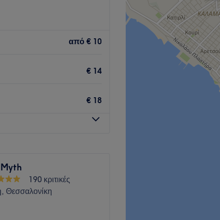
ιά και προσφέρει μια μεγάλη
από
€ 10
Go to venue
€ 14
€ 18
 Myth
190 κριτικές
, Θεσσαλονίκη