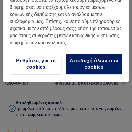
λειτουργεί σωστά, να εξατομικεύουμε περιεχόμενο και
διαφημίσεις, να παρέχουμε λειτουργίες μέσων
Καθαριότητα
κοινωνικής δικτύωσης και να αναλύουμε την
κυκλοφορία μας. Επίσης, κοινοποιούμε πληροφορίες
Προσωπικό
σχετικά με την από μέρους σας χρήση της τοποθεσίας
μας στους συνεργάτες μέσων κοινωνικής δικτύωσης,
διαφημίσεων και ανάλυσης.
Φιλτράρισμα κριτικών
Ρυθμίσεις για τα
Αποδοχή όλων των
cookies
cookies
Υπηρεσία
Όλες οι υπηρεσίες
Αξιολόγηση
Φίλτρα με βάση βαθμολογία
Επαληθευμένες κριτικές
Γραμμένες από τους πελάτες μας, έτσι ώστε να γνωρίζεις
τι να περιμένεις από εμάς.