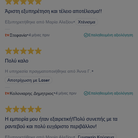
Άριστη εξυπηρέτηση και τέλειο αποτέλεσμα!!
Εξυπηρετήθηκε από Μαρία Αλεξίου
•
Χτένισμα
Στεφανία
•
4 μήνες πριν
Επαληθευμένη αξιολόγηση
Πολύ καλο
Η υπηρεσία πραγματοποιήθηκε από Άννα Γ.
•
Αποτρίχωση με Laser
Κολονιαρης Δημητριος
•
4 μήνες πριν
Επαληθευμένη αξιολόγηση
Η εμπειρία μου ήταν εξαιρετική!Πολύ συνεπής με τα
ραντεβού και πολύ ευχάριστο περιβάλλον!
Εξυπηρετήθηκε από Μαρία Αλεξίου
•
Γυναικείο Κούρεμα