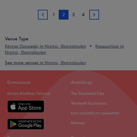
1
2
3
4
1
3
Venue Type
Κέντρο Ομορφιάς in Ντεπώ, Θεσσαλονίκη
Κομμωτήριο in
Ντεπώ, Θεσσαλονίκη
See more venues in Ντεπώ, Θεσσαλονίκη
Επικοινωνία
Ανακάλυψε
Κέντρο Βοήθειας Πελατών
The Treatment Files
Treatwell δωροκάρτα
Κάνε εγγραφή στο newsletter
Sitemap