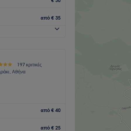
€ 30
από
€ 35
197 κριτικές
ράκι, Αθήνα
 βρίσκεται στην Αθήνα.
φιάς σε ένα φιλικό και
από
€ 40
από
€ 25