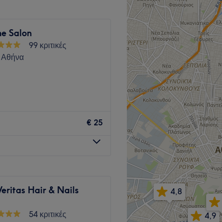
ι επιλογών που
να προσφέρουμε μία
ne Salon
99 κριτικές
Go to venue
 Αθήνα
Go to venue
€ 25
eritas Hair & Nails
4,8
54 κριτικές
4,9