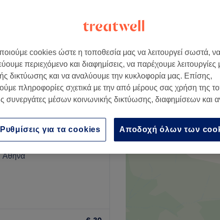
ς αιχμής
οιούμε cookies ώστε η τοποθεσία μας να λειτουργεί σωστά, ν
από
€ 45,50
εύουμε περιεχόμενο και διαφημίσεις, να παρέχουμε λειτουργίες
save up to 30%
ής δικτύωσης και να αναλύουμε την κυκλοφορία μας. Επίσης,
ούμε πληροφορίες σχετικά με την από μέρους σας χρήση της τ
ς συνεργάτες μέσων κοινωνικής δικτύωσης, διαφημίσεων και 
Ρυθμίσεις για τα cookies
Αποδοχή όλων των coo
oiffures
120 κριτικές
, Αθήνα
Go to venue