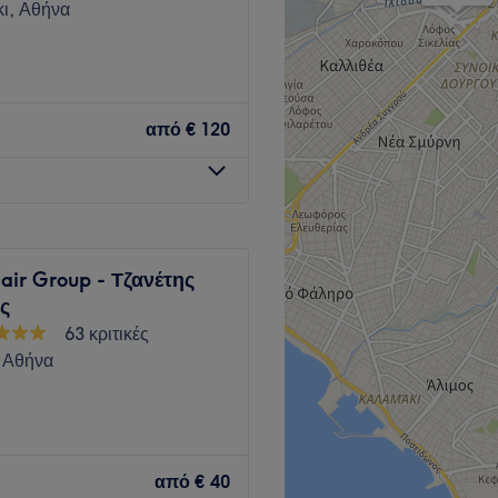
ι, Αθήνα
Go to venue
από
€ 120
air Group - Τζανέτης
ς
63 κριτικές
 Αθήνα
 στο κέντρο της Αθήνας και
ορφιάς
από
€ 40