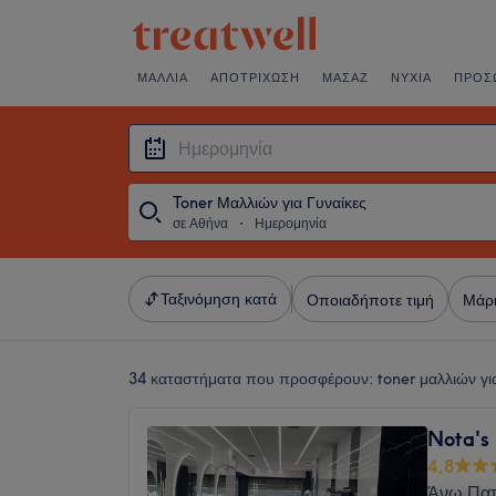
ΜΑΛΛΙΆ
ΑΠΟΤΡΊΧΩΣΗ
ΜΑΣΆΖ
ΝΎΧΙΑ
ΠΡΌΣ
Toner Μαλλιών για Γυναίκες
σε Αθήνα
・
Ημερομηνία
Ταξινόμηση κατά
Οποιαδήποτε τιμή
Μάρ
34 καταστήματα που προσφέρουν:
toner μαλλιών γι
Nota's
4,8
Άνω Πατ