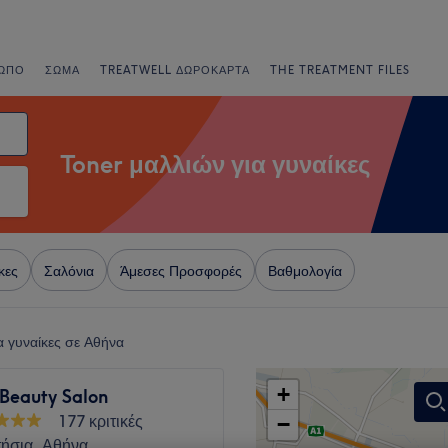
ΩΠΟ
ΣΏΜΑ
TREATWELL ΔΩΡΟΚΆΡΤΑ
THE TREATMENT FILES
Toner μαλλιών για γυναίκες
κες
Σαλόνια
Άμεσες Προσφορές
Βαθμολογία
α γυναίκες σε Αθήνα
+
 Beauty Salon
177 κριτικές
−
ήσια, Αθήνα