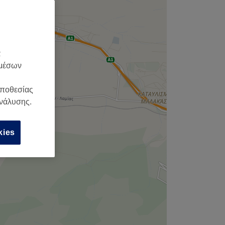
α
 μέσων
οποθεσίας
ανάλυσης.
kies