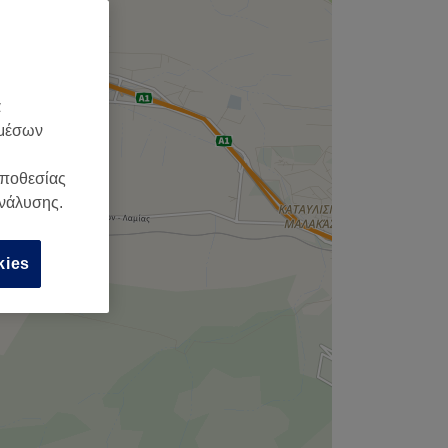
α
 μέσων
οποθεσίας
ανάλυσης.
kies