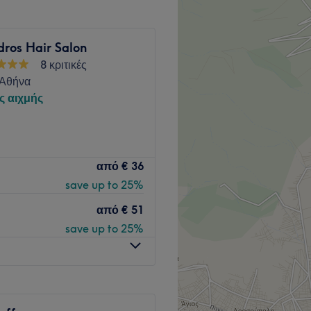
ύνταγμα", αλλά και με
dros Hair Salon
8 κριτικές
 colorist Μάνος Μανουράς,
 Αθήνα
γούν δικό τους brand και
ς αιχμής
σίες τους.
Go to venue
από
€ 36
save up to 25%
Go to venue
από
€ 51
save up to 25%