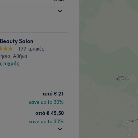
 Beauty Salon
177 κριτικές
ήσια, Αθήνα
ς αιχμής
ναι ένας μοντέρνος χώρος με
από
€ 21
εσίες περιποίησης μαλλιών.
save up to 30%
 τομέα των μαλλιών εμπνέουν
που πείθει ότι γνωρίζουν τις
από
€ 45,50
save up to 30%
ό και είναι προσβάσιμο με το