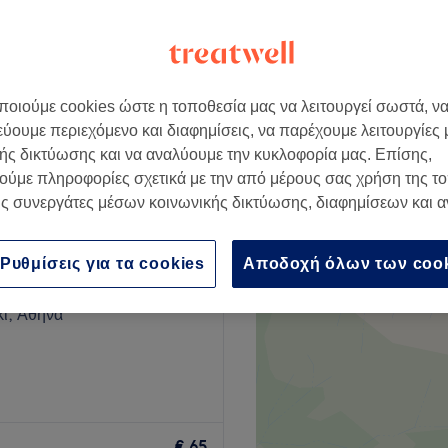
οιούμε cookies ώστε η τοποθεσία μας να λειτουργεί σωστά, ν
€ 50
εύουμε περιεχόμενο και διαφημίσεις, να παρέχουμε λειτουργίες
ής δικτύωσης και να αναλύουμε την κυκλοφορία μας. Επίσης,
ούμε πληροφορίες σχετικά με την από μέρους σας χρήση της τ
ς συνεργάτες μέσων κοινωνικής δικτύωσης, διαφημίσεων και 
tes Hairdressing
Ρυθμίσεις για τα cookies
Αποδοχή όλων των coo
230 κριτικές
ι, Αθήνα
Go to venue
€ 65