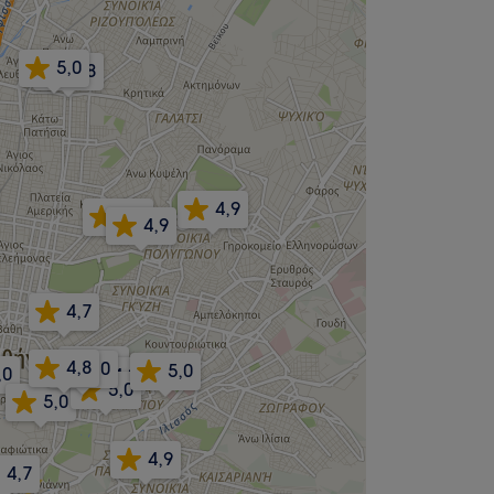
5,0
4,8
4,9
4,9
4,9
4,7
4,9
4,8
5,0
5,0
,0
4,9
5,0
5,0
4,9
4,7