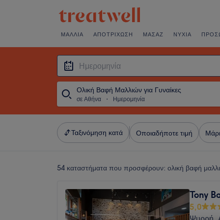
ΜΑΛΛΙΆ
ΑΠΟΤΡΊΧΩΣΗ
ΜΑΣΆΖ
ΝΎΧΙΑ
ΠΡΌΣ
Ολική Βαφή Μαλλιών για Γυναίκες
σε Αθήνα
・
Ημερομηνία
Ταξινόμηση κατά
Οποιαδήποτε τιμή
Μάρ
54 καταστήματα που προσφέρουν:
ολική βαφή μαλλι
Tony B
5,0
Ψυρρή, 