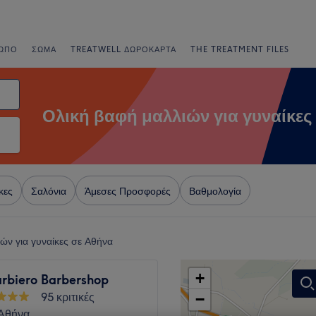
ΩΠΟ
ΣΏΜΑ
TREATWELL ΔΩΡΟΚΆΡΤΑ
THE TREATMENT FILES
Ολική βαφή μαλλιών για γυναίκες
κες
Σαλόνια
Άμεσες Προσφορές
Βαθμολογία
ών για γυναίκες σε Αθήνα
+
arbiero Barbershop
95 κριτικές
−
Αθήνα