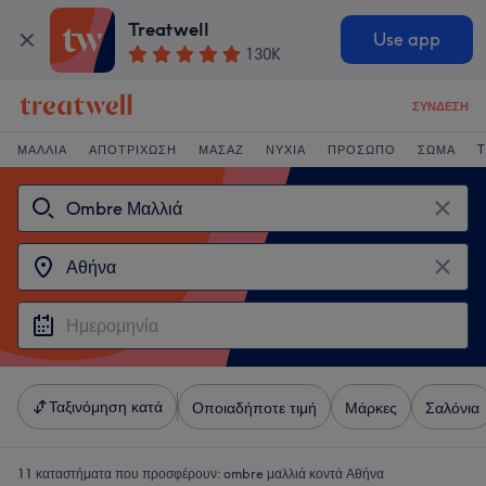
Treatwell
Use app
130K
ΣΎΝΔΕΣΗ
ΜΑΛΛΙΆ
ΑΠΟΤΡΊΧΩΣΗ
ΜΑΣΆΖ
ΝΎΧΙΑ
ΠΡΌΣΩΠΟ
ΣΏΜΑ
T
Ταξινόμηση κατά
Οποιαδήποτε τιμή
Μάρκες
Σαλόνια
11 καταστήματα που προσφέρουν:
ombre μαλλιά κοντά Αθήνα