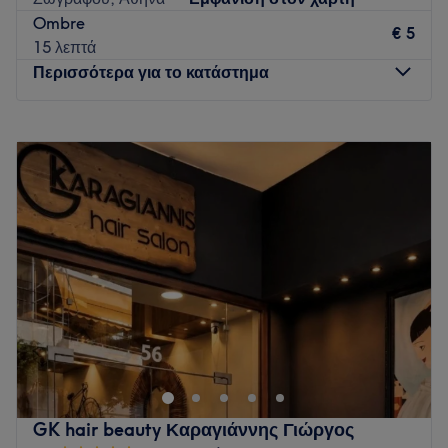
Ombre
€ 5
15 λεπτά
Περισσότερα για το κατάστημα
Δευτέρα
Κλειστό
Τρίτη
10:00
–
21:00
Τετάρτη
09:00
–
21:00
Πέμπτη
10:00
–
21:00
Παρασκευή
10:00
–
21:00
Σάββατο
09:00
–
17:30
Κυριακή
Κλειστό
Ένα όμορφο μανικιούρ πάντα είναι μια καλή ιδέα! Επισκέψου
το All Time Nails στου Ζωγράφου και απόλαυσε υπηρεσίες
περιποίησης άκρων αλλά και αποτρίχωσης που θα σε
ανανεώσουν εμφανισιακά αλλά και ψυχικά. Αφέσου στα χέρια
του έμπειρου προσωπικού του καταστήματος και απόλαυσε
GK hair beauty Καραγιάννης Γιώργος
μια όμορφη εμπειρία ομορφιάς μακριά από τους έντονους