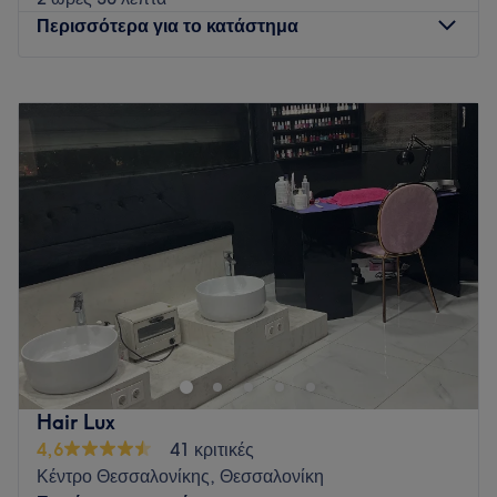
ήρθες.
Περισσότερα για το κατάστημα
Go to venue
Δευτέρα
Κλειστό
Τρίτη
08:45
–
20:00
Τετάρτη
08:45
–
15:15
Πέμπτη
08:45
–
20:00
Παρασκευή
08:45
–
20:00
Σάββατο
08:30
–
17:00
Κυριακή
Κλειστό
Το κομμωτήριο Trust the Hairdresser στην Αγία Παρασκευή
και η δημιουργική ομάδα του με επικεφαλής τον Νίκο
τολμούν και προτείνουν πρωτοποριακά styling στο αντρικό
και γυναικείο κοινό με συνεχή ενημέρωση, σεμινάρια στο
εξωτερικό και στη χώρα της μόδας, την Ιταλία. Η χαλαρωτική
Hair Lux
ατμόσφαιρα, η υψηλή αισθητική και το πάθος της ομάδας
4,6
41 κριτικές
προδιαθέτουν για το καλύτερο δυνατό αποτέλεσμα. Στον
Κέντρο Θεσσαλονίκης, Θεσσαλονίκη
χώρο τους θα βρεις το ιδανικό περιβάλλον για την