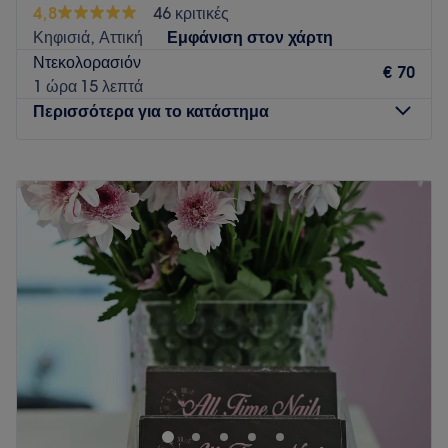
4,8
46 κριτικές
Κηφισιά, Αττική
Εμφάνιση στον χάρτη
Ντεκολορασιόν
€ 70
1 ώρα 15 λεπτά
Περισσότερα για το κατάστημα
Δευτέρα
Κλειστό
Τρίτη
10:00
–
19:00
Τετάρτη
10:00
–
18:00
Πέμπτη
10:00
–
19:00
Παρασκευή
10:00
–
19:00
Σάββατο
09:00
–
18:00
Κυριακή
Κλειστό
Το ΚΟΜΜΩΤΗΡΙΟ CALA THEODHORA είναι ένας χώρος
ομορφιάς που βρίσκεται στη Νέα Ερυθραία. Εξειδικεύεται
στις υπηρεσίες ονυχοπλαστικής, προσφέροντας στους
πελάτες του μια πραγματικά μοναδική εμπειρία.