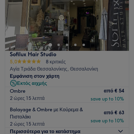
Κυριακή
Κλειστό
Go to venue
Το Hair Beauty βρίσκεται στο Αιγάλεω και προσφέρει μια
μεγάλη γκάμα υπηρεσιών ομορφιάς.
Go to venue
Sofilux Hair Studio
5,0
8 κριτικές
Αγία Τριάδα Θεσσαλονίκης, Θεσσαλονίκη
Εμφάνιση στον χάρτη
Εκτός αιχμής
από
€ 54
Ombre
2 ώρες 15 λεπτά
save up to 10%
Balayage & Ombre με Κούρεμα &
από
€ 63
Πιστολάκι
save up to 10%
2 ώρες 15 λεπτά
Περισσότερα για το κατάστημα