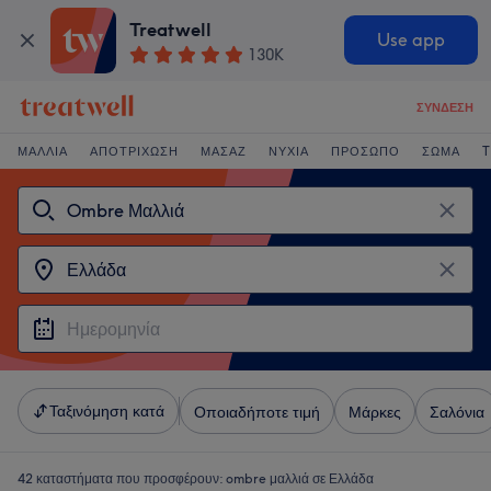
Treatwell
Use app
130K
ΣΎΝΔΕΣΗ
ΜΑΛΛΙΆ
ΑΠΟΤΡΊΧΩΣΗ
ΜΑΣΆΖ
ΝΎΧΙΑ
ΠΡΌΣΩΠΟ
ΣΏΜΑ
T
Ταξινόμηση κατά
Οποιαδήποτε τιμή
Μάρκες
Σαλόνια
42 καταστήματα που προσφέρουν:
ombre μαλλιά σε Ελλάδα