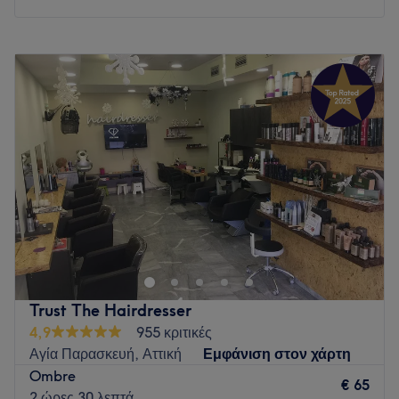
Δευτέρα
Κλειστό
Τρίτη
10:00
–
20:00
Τετάρτη
10:00
–
15:00
Πέμπτη
10:00
–
20:00
Παρασκευή
10:00
–
20:00
Σάββατο
10:00
–
15:00
Κυριακή
Κλειστό
Στο Sofilux Hair Studio δεν έρχεσαι απλώς για τα μαλλιά
σου έρχεσαι για να νιώσεις άνετα. Η ατμόσφαιρά μας θυμίζει
περισσότερο παρέα και οικογένεια παρά ένα τυπικό
κομμωτήριο. Με χαμόγελο, φιλική διάθεση και αληθινό
ενδιαφέρον, θέλουμε κάθε πελάτισσα να νιώθει σαν στο
Trust The Hairdresser
σπίτι της. Παράλληλα, δίνουμε μεγάλη σημασία στην
4,9
955 κριτικές
ποιότητα των μαλλιών και στο αποτέλεσμα. Από φυσικές
Αγία Παρασκευή, Αττική
Εμφάνιση στον χάρτη
βαφές μέχρι θεραπείες και styling, στόχος μας είναι να
Ombre
φεύγεις πιο όμορφη αλλά και πιο χαρούμενη από όταν
€ 65
2 ώρες 30 λεπτά