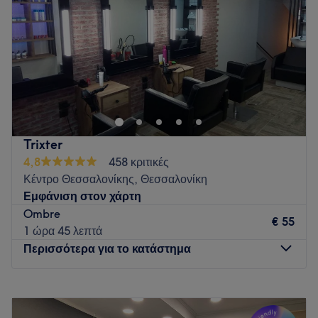
Go to venue
Σάββατο
08:00
–
16:00
Κυριακή
Κλειστό
Στο Mirror Hair Art η ομορφιά συναντά την τέχνη και κάθε
καθρέφτης γίνεται σημείο έμπνευσης. Στον ζεστό και
προσεγμένο χώρο μας, ο καθένας μπορεί να χαλαρώσει και
να απολαύσει τις υπηρεσίες μας. Η φιλοσοφία μας βασίζεται
στην εξατομίκευση, καθώς πιστεύουμε ότι κάθε πρόσωπο
Trixter
είναι μοναδικό και κάθε υπηρεσία πρέπει να αναδεικνύει την
4,8
458 κριτικές
καλύτερη εκδοχή του. Γι΄αυτό αφιερώνουμε χρόνο να
Κέντρο Θεσσαλονίκης, Θεσσαλονίκη
ακούσουμε τις ανάγκες σας και να σας προτείνουμε λύσεις
Εμφάνιση στον χάρτη
που συνδυάζουν τεχνική, αισθητική και ποιότητα.
Ombre
€ 55
Go to venue
1 ώρα 45 λεπτά
Περισσότερα για το κατάστημα
Δευτέρα
12:00
–
20:00
Τρίτη
10:00
–
20:00