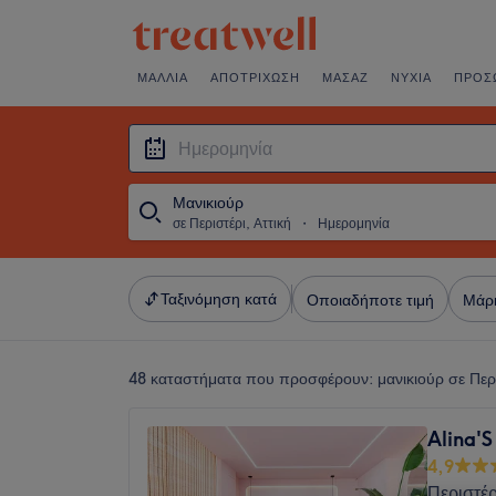
ΜΑΛΛΙΆ
ΑΠΟΤΡΊΧΩΣΗ
ΜΑΣΆΖ
ΝΎΧΙΑ
ΠΡΌΣ
Μανικιούρ
σε Περιστέρι, Αττική
・
Ημερομηνία
Ταξινόμηση κατά
Οποιαδήποτε τιμή
Μάρ
48 καταστήματα που προσφέρουν:
μανικιούρ σε Περ
Alina'S
4,9
Περιστέρ