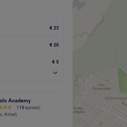
επί της Λεωφόρου Παναγή
ιος και Περιστέρι και
€ 23
ρ και πεντικιούρ.
Go to venue
€ 20
€ 5
ails Academy
118 κριτικές
ι, Αττική