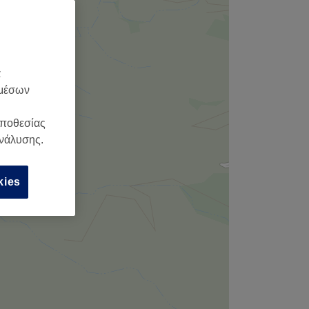
α
 μέσων
οποθεσίας
ανάλυσης.
kies