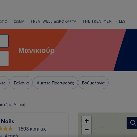
ΩΠΟ
ΣΏΜΑ
TREATWELL ΔΩΡΟΚΆΡΤΑ
THE TREATMENT FILES
Μανικιούρ
κες
Σαλόνια
Άμεσες Προσφορές
Βαθμολογία
ιστέρι, Αττική
+
 Nails
1503 κριτικές
−
ι, Αττική