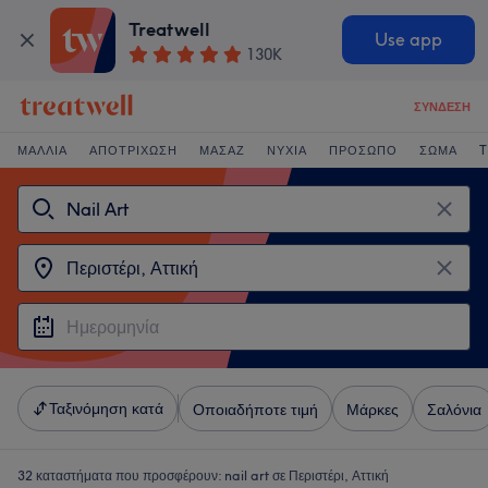
Treatwell
Use app
130K
ΣΎΝΔΕΣΗ
ΜΑΛΛΙΆ
ΑΠΟΤΡΊΧΩΣΗ
ΜΑΣΆΖ
ΝΎΧΙΑ
ΠΡΌΣΩΠΟ
ΣΏΜΑ
T
Ταξινόμηση κατά
Οποιαδήποτε τιμή
Μάρκες
Σαλόνια
32 καταστήματα που προσφέρουν:
nail art σε Περιστέρι, Αττική