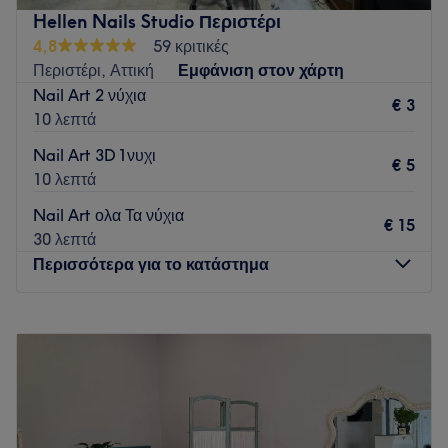
(τρίχα τρίχα) και αισθητική προσώπου και σώματος.
Hellen Nails Studio Περιστέρι
Επισκεφτείτε μας και αφήστε μας να σας περιποιηθούμε και
4,8
59 κριτικές
να σας χαλαρώσουμε όπως μόνο εμείς ξέρουμε!!!
Περιστέρι, Αττική
Εμφάνιση στον χάρτη
Go to venue
Nail Art 2 νύχια
€ 3
10 λεπτά
Nail Art 3D 1νυχι
€ 5
10 λεπτά
Nail Art ολα Τα νύχια
€ 15
30 λεπτά
Περισσότερα για το κατάστημα
Δευτέρα
09:00
–
17:00
Τρίτη
09:00
–
21:00
Τετάρτη
09:00
–
21:00
Πέμπτη
09:00
–
21:00
Παρασκευή
09:00
–
21:00
Σάββατο
09:00
–
17:00