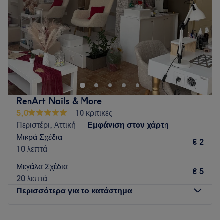
Σάββατο
10:00
–
16:00
Κυριακή
Κλειστό
Ένας χώρος ομορφιάς με γνώση και εμπειρία του
αντικειμένου. Νιώστε την απόλυτη χαλάρωση σε κάθε
υπηρεσία μας. Όμορφη από την κορυφή έως τα νύχια!
Go to venue
RenArt Nails & More
5,0
10 κριτικές
Περιστέρι, Αττική
Εμφάνιση στον χάρτη
Μικρά Σχέδια
€ 2
10 λεπτά
Μεγάλα Σχέδια
€ 5
20 λεπτά
Περισσότερα για το κατάστημα
Δευτέρα
Κλειστό