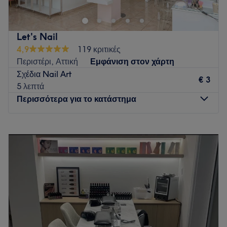
Go to venue
Let's Nail
4,9
119 κριτικές
Περιστέρι, Αττική
Εμφάνιση στον χάρτη
Σχέδια Nail Art
€ 3
5 λεπτά
Περισσότερα για το κατάστημα
Δευτέρα
Κλειστό
Τρίτη
10:00
–
21:00
Τετάρτη
10:00
–
21:00
Πέμπτη
10:00
–
21:00
Παρασκευή
10:00
–
21:00
Σάββατο
10:00
–
18:00
Κυριακή
Κλειστό
Το LET'S NAIL είναι ένας προσεγμένος χώρος ομορφιάς και