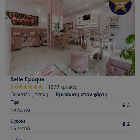
Πέμπτη
09:00
–
20:30
Go to venue
Παρασκευή
09:00
–
20:30
Σάββατο
09:00
–
17:00
Κυριακή
Κλειστό
Το Gloss & Grace βρίσκεται στο κέντρο του Μπουρναζίου,
30 μέτρα απο την κεντρική πλατεία, και προσφέρει
υπηρεσίες περιποίησης άκρων , υπηρεσίες αποτρίχωσης
καθώς και lash & brows υπηρεσίες!!!
Go to venue
Belle Époque
5,0
1079 κριτικές
Περιστέρι, Αττική
Εμφάνιση στον χάρτη
Εφέ
€ 3
15 λεπτά
Σχέδια
€ 2
15 λεπτά
Σκόνες