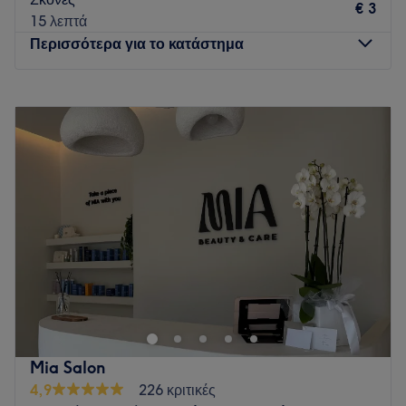
€ 3
15 λεπτά
Περισσότερα για το κατάστημα
Δευτέρα
Κλειστό
Τρίτη
10:00
–
21:00
Τετάρτη
10:00
–
18:00
Πέμπτη
10:00
–
21:00
Παρασκευή
10:00
–
21:00
Σάββατο
10:00
–
18:00
Κυριακή
Κλειστό
Ήρθε η ώρα να αφιερώσεις λίγο χρόνο στον εαυτό σου και
να απολαύσεις μια μοναδική εμπειρία ομορφιάς στο Belle
Époque στο Περιστέρι. Το κατάστημα προσφέρει υπηρεσίες
περιποίησης άκρων, αποτρίχωσης, βλεφαρίδων καθώς
επίσης και μασάζ για να μπορείς να χαλαρώσεις και να
Mia Salon
ανανεώσεις την εμφάνιση αλλά και την διάθεσή σου. Διάλεξε
4,9
226 κριτικές
την υπηρεσία που σου ταιριάζει και αφέσου στα χέρια της