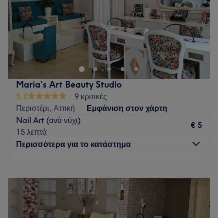
Κυριακή
Κλειστό
Το Hellen Nails Studio βρίσκεται στο Περιστέρι και
προσφέρει μια μεγάλη γκάμα υπηρεσιών ομορφιάς.
Go to venue
Maria's Art Beauty Studio
5,0
9 κριτικές
Περιστέρι, Αττική
Εμφάνιση στον χάρτη
Nail Art (ανά νύχι)
€ 5
15 λεπτά
Περισσότερα για το κατάστημα
Δευτέρα
Κλειστό
Τρίτη
10:00
–
20:30
Τετάρτη
10:00
–
16:00
Πέμπτη
10:00
–
20:30
Παρασκευή
10:00
–
20:30