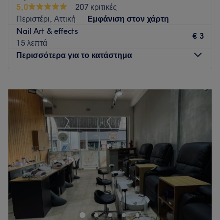
5,0
207 κριτικές
Περιστέρι, Αττική
Εμφάνιση στον χάρτη
Nail Art & effects
€ 3
15 λεπτά
Περισσότερα για το κατάστημα
Δευτέρα
Κλειστό
Τρίτη
09:00
–
20:00
Τετάρτη
09:00
–
20:00
Πέμπτη
09:00
–
20:00
Παρασκευή
09:00
–
20:00
Σάββατο
09:00
–
16:00
Κυριακή
Κλειστό
Ενας όμορφος χώρος δημιουργήθηκε για να σας προσφέρει
υπηρεσίες ομορφιάς , μανικιούρ-πεντικιούρ
,ονυχοπλαστική, αποτρίχωση με κερί , αποτρίχωση με IPL
τελευταίας γενιάς, extension βλεφαρίδας και tattoo φρυδιών