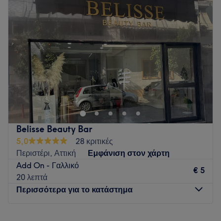
Τετάρτη
10:00
–
20:00
Πέμπτη
10:00
–
20:00
Παρασκευή
10:00
–
20:00
Σάββατο
09:00
–
15:00
Κυριακή
Κλειστό
Το Nail'dit by effie βρισκεται στο περιστερι κοντα στο
σταθμο μετρο του αγ.αντωνιου και στο δημαρχειο
περιστεριου σ ενα χωρο ομορφο οπου περιμενει ολες και
ολους για να σας προσφερει μια υπεροχη εμπειρια!
Go to venue
Belisse Beauty Bar
5,0
28 κριτικές
Περιστέρι, Αττική
Εμφάνιση στον χάρτη
Add On - Γαλλικό
€ 5
20 λεπτά
Περισσότερα για το κατάστημα
Δευτέρα
Κλειστό