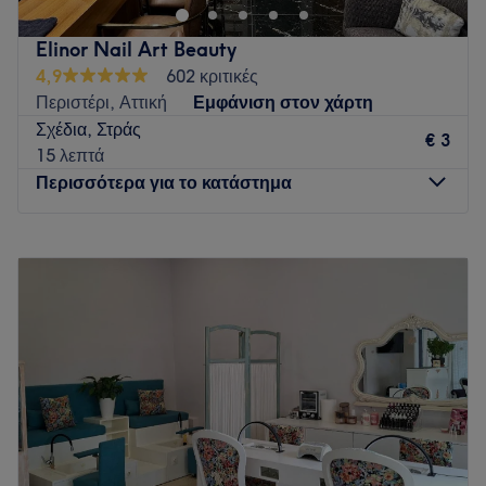
Elinor Nail Art Beauty
4,9
602 κριτικές
Περιστέρι, Αττική
Εμφάνιση στον χάρτη
Σχέδια, Στράς
€ 3
15 λεπτά
Περισσότερα για το κατάστημα
Δευτέρα
10:00
–
20:00
Τρίτη
Κλειστό
Τετάρτη
10:00
–
20:00
Πέμπτη
10:00
–
20:00
Παρασκευή
10:00
–
20:00
Σάββατο
10:00
–
18:00
Κυριακή
Κλειστό
Το Elinor Nail Art Beauty στο Περιστέρι προσφέρει
υπηρεσίες περιποίησης άκρων σε έναν καλαίσθητο χώρο με