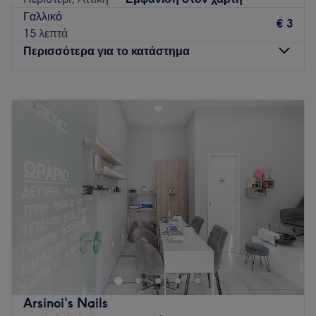
Go to venue
Γαλλικό
€ 3
15 λεπτά
Περισσότερα για το κατάστημα
Δευτέρα
Κλειστό
Τρίτη
10:00
–
21:00
Τετάρτη
10:00
–
18:00
Πέμπτη
10:00
–
21:00
Παρασκευή
10:00
–
21:00
Σάββατο
10:00
–
18:00
Κυριακή
Κλειστό
Ήρθε η ώρα να αφιερώσεις λίγο χρόνο στον εαυτό σου και
να απολαύσεις μια μοναδική εμπειρία ομορφιάς στο Belle
Époque στο Περιστέρι. Το κατάστημα προσφέρει υπηρεσίες
περιποίησης άκρων, αποτρίχωσης, βλεφαρίδων καθώς
επίσης και μασάζ για να μπορείς να χαλαρώσεις και να
Arsinoi's Nails
ανανεώσεις την εμφάνιση αλλά και την διάθεσή σου. Διάλεξε