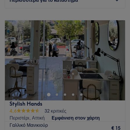
Δευτέρα
Κλειστό
Τρίτη
10:00
–
21:00
Τετάρτη
10:00
–
21:00
Πέμπτη
10:00
–
21:00
Παρασκευή
10:00
–
21:00
Σάββατο
10:00
–
16:00
Κυριακή
Κλειστό
Go to venue
Stylish Hands
4,6
32 κριτικές
Περιστέρι, Αττική
Εμφάνιση στον χάρτη
Γαλλικό Μανικιούρ
€ 15