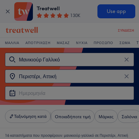
Treatwell
Use app
130K
ΣΎΝΔΕΣΗ
ΜΑΛΛΙΆ
ΑΠΟΤΡΊΧΩΣΗ
ΜΑΣΆΖ
ΝΎΧΙΑ
ΠΡΌΣΩΠΟ
ΣΏΜΑ
T
Ταξινόμηση κατά
Οποιαδήποτε τιμή
Μάρκες
Σαλόνια
16 καταστήματα που προσφέρουν:
μανικιούρ γαλλικό σε Περιστέρι, Αττική