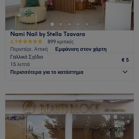
αντικειμένου. Νιώστε την απόλυτη χαλάρωση σε κάθε
υπηρεσία μας. Όμορφη από την κορυφή έως τα νύχια!
Go to venue
Nami Nail by Stella Tzavara
4,9
899 κριτικές
Περιστέρι, Αττική
Εμφάνιση στον χάρτη
Γαλλικό Σχέδιο
€ 5
15 λεπτά
Περισσότερα για το κατάστημα
Δευτέρα
Κλειστό
Τρίτη
10:00
–
21:00
Τετάρτη
10:00
–
21:00
Πέμπτη
10:00
–
21:00
Παρασκευή
10:00
–
21:00
Σάββατο
10:00
–
18:00
Κυριακή
Κλειστό