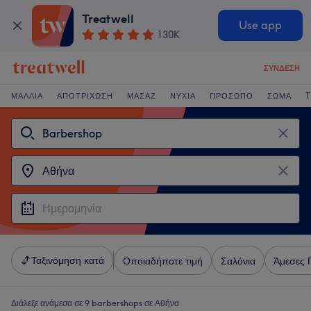
Treatwell
Use app
130K
ΣΎΝΔΕΣΗ
ΜΑΛΛΙΆ
ΑΠΟΤΡΊΧΩΣΗ
ΜΑΣΆΖ
ΝΎΧΙΑ
ΠΡΌΣΩΠΟ
ΣΏΜΑ
T
Ταξινόμηση κατά
Οποιαδήποτε τιμή
Σαλόνια
Άμεσες 
Διάλεξε ανάμεσα σε 9
barbershops σε Αθήνα