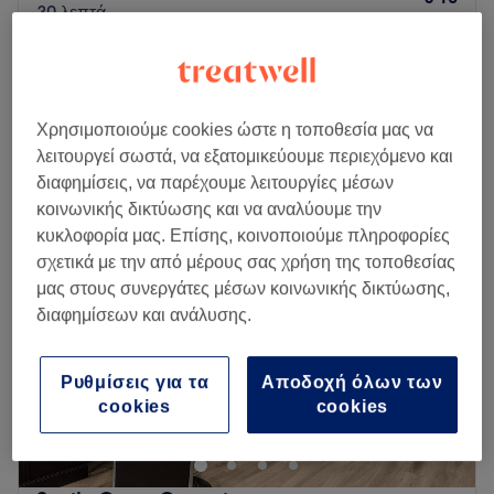
30 λεπτά
Κούρεμα αντρικό και τριμάρισμα γενειάδας
€ 16
30 λεπτά
Περισσότερα για το κατάστημα
Χρησιμοποιούμε cookies ώστε η τοποθεσία μας να
λειτουργεί σωστά, να εξατομικεύουμε περιεχόμενο και
Δευτέρα
Κλειστό
διαφημίσεις, να παρέχουμε λειτουργίες μέσων
Τρίτη
10:00
–
21:00
κοινωνικής δικτύωσης και να αναλύουμε την
Τετάρτη
10:00
–
21:00
κυκλοφορία μας. Επίσης, κοινοποιούμε πληροφορίες
Πέμπτη
10:00
–
21:00
σχετικά με την από μέρους σας χρήση της τοποθεσίας
Παρασκευή
10:00
–
21:00
μας στους συνεργάτες μέσων κοινωνικής δικτύωσης,
Σάββατο
09:00
–
17:00
διαφημίσεων και ανάλυσης.
Κυριακή
Κλειστό
Το Mr Lenorman στον Κολωνό είναι ένας ευχάριστος χώρος
Ρυθμίσεις για τα
Αποδοχή όλων των
που προσφέρει υπηρεσίες αντρικής κομμωτικής. Το δυνατό
cookies
cookies
τους σημείο είναι ο επαγγελματισμός και η επικοινωνία με
τον πελάτη και τις ανάγκες του, γι' αυτό και σε προσκαλούν
να αφεθείς στα έμπειρα χέρια τους χωρίς δεύτερη σκέψη.