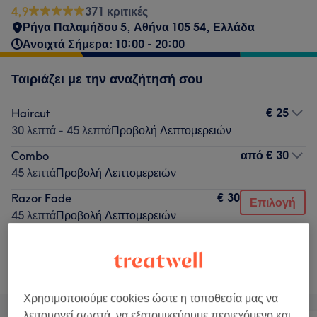
4,9
371 κριτικές
Ρήγα Παλαμήδου 5, Αθήνα 105 54, Ελλάδα
Ανοιχτά Σήμερα: 10:00 - 20:00
Ταιριάζει με την αναζήτησή σου
€ 25
Haircut
30 λεπτά - 45 λεπτά
Προβολή Λεπτομερειών
από
€ 30
Combo
45 λεπτά
Προβολή Λεπτομερειών
€ 30
Razor Fade
Επιλογή
45 λεπτά
Προβολή Λεπτομερειών
Δεν ήταν αυτό που έψαχνες;
Αναζήτηση υπηρεσιών
Χρησιμοποιούμε cookies ώστε η τοποθεσία μας να
λειτουργεί σωστά, να εξατομικεύουμε περιεχόμενο και