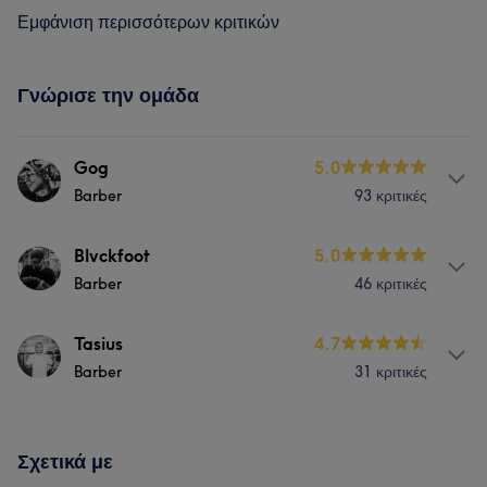
Εμφάνιση περισσότερων κριτικών
Γνώρισε την ομάδα
Gog
5.0
Barber
93 κριτικές
Υπηρεσίες
Blvckfoot
5.0
Barber
46 κριτικές
Μαλλιά
Αποτρίχωση
Υπηρεσίες
Tasius
4.7
Τι λένε οι πελάτες μας για Gog
Barber
31 κριτικές
Μαλλιά
Αποτρίχωση
Talented
9
Professional
8
Experienced
7
Υπηρεσίες
Knowledgeable
5
Σχετικά με
Μασάζ
Μαλλιά
Αποτρίχωση