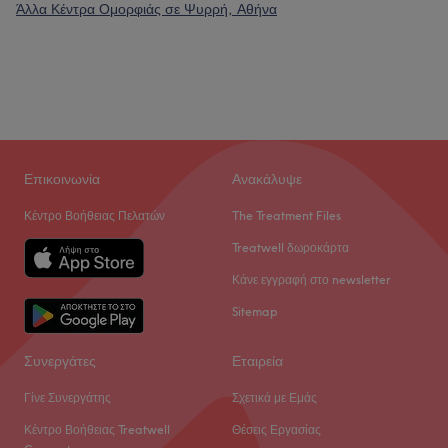
Άλλα Κέντρα Ομορφιάς σε Ψυρρή, Αθήνα
Επικοινωνία
Ανακάλυψε
Κέντρο Βοήθειας Πελατών
The Treatment Files
Treatwell δωροκάρτα
Κάνε εγγραφή στο newsletter
Sitemap
Συνεργάτες
Εταιρεία
Γίνε Συνεργάτης
Σχετικά με Εμάς
Κέντρο Βοήθειας Treatwell
Θέσεις Εργασίας