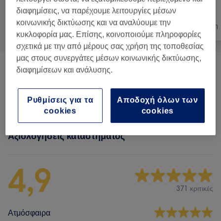
διαφημίσεις, να παρέχουμε λειτουργίες μέσων
κοινωνικής δικτύωσης και να αναλύουμε την
Όλα
Μαλλιά
Αποτρίχωση
κυκλοφορία μας. Επίσης, κοινοποιούμε πληροφορίες
σχετικά με την από μέρους σας χρήση της τοποθεσίας
μας στους συνεργάτες μέσων κοινωνικής δικτύωσης,
διαφημίσεων και ανάλυσης.
Κούρεμα Αντρικό
(
4
)
από € 20
Μούσι
(
1
)
από € 10
Ρυθμίσεις για τα
Αποδοχή όλων των
cookies
cookies
Αξιολογήσεις καταστήματος
4,9
371 κριτικές
Ατμόσφαιρα