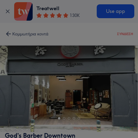
Treatwell
Use app
130K
Κομμωτήρια κοντά
ΣΎΝΔΕΣΗ
God's Barber Downtown