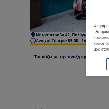
Χρησιμοπ
εξατομικ
Μητροπέτροβα 42, Πολύγωνο Αθήνα
κοινωνικ
Ανοιχτά Σήμερα: 09:00 - 16:00
κοινοποι
μας στου
Ταιριάζει με την αναζήτησή σου