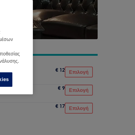
α
 μέσων
οποθεσίας
ανάλυσης.
€ 12
Επιλογή
kies
€ 9
Επιλογή
€ 17
Επιλογή