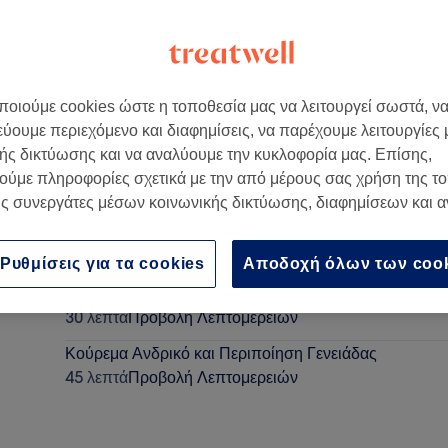
οιούμε cookies ώστε η τοποθεσία μας να λειτουργεί σωστά, ν
εύουμε περιεχόμενο και διαφημίσεις, να παρέχουμε λειτουργίες
ής δικτύωσης και να αναλύουμε την κυκλοφορία μας. Επίσης,
ούμε πληροφορίες σχετικά με την από μέρους σας χρήση της τ
ς συνεργάτες μέσων κοινωνικής δικτύωσης, διαφημίσεων και 
Κούρεμα Ανδρικό
30 λεπτά
Προβολή Λεπτομερειών
Ρυθμίσεις για τα cookies
Αποδοχή όλων των coo
Κούρεμα Παιδικό (ΕΩΣ ΗΛΙΚΙΑ 11 ΕΤΩΝ)
30 λεπτά
Προβολή Λεπτομερειών
Κούρεμα Ανδρικό και Περιποίηση Γενειάδας
45 λεπτά
Προβολή Λεπτομερειών