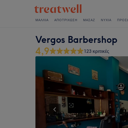
ΜΑΛΛΙΆ
ΑΠΟΤΡΊΧΩΣΗ
ΜΑΣΆΖ
ΝΎΧΙΑ
ΠΡΌΣ
Vergos Barbershop
4,9
123 κριτικές