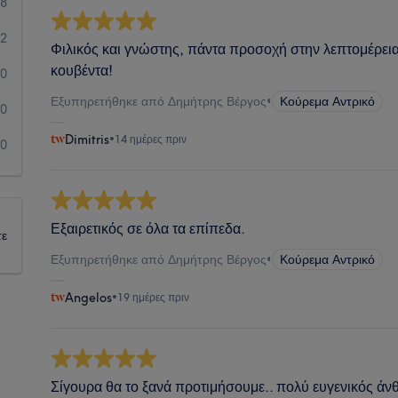
78
2
Φιλικός και γνώστης, πάντα προσοχή στην λεπτομέρεια
κουβέντα!
0
Εξυπηρετήθηκε από Δημήτρης Βέργος
•
Κούρεμα Αντρικό
0
Dimitris
•
14 ημέρες πριν
0
Εξαιρετικός σε όλα τα επίπεδα.
τε
Εξυπηρετήθηκε από Δημήτρης Βέργος
•
Κούρεμα Αντρικό
Angelos
•
19 ημέρες πριν
Σίγουρα θα το ξανά προτιμήσουμε.. πολύ ευγενικός ά