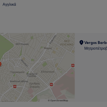
Αγγλικά
Vergos Barb
Μητροπέτροβ