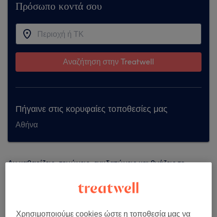
Πρόσωπο κοντά σου
Αναζήτηση στην Treatwell
Πήγαινε στις κορυφαίες τοποθεσίες μας
Αθήνα
Αν καθαρίζεις, τονώνεις, ενυδατώνεις και βγάζεις το
μακιγιάζ σου πριν κοιμηθείς, τότε ήδη φροντίζεις πολύ
καλά το δέρμα σου. Εκτός από ένα καλό σύστημα
φροντίδας στο σπίτι και την κατανάλωση όσο το δυνατόν
περισσότερου νερού, μια επαγγελματική περιποίηση
Χρησιμοποιούμε cookies ώστε η τοποθεσία μας να