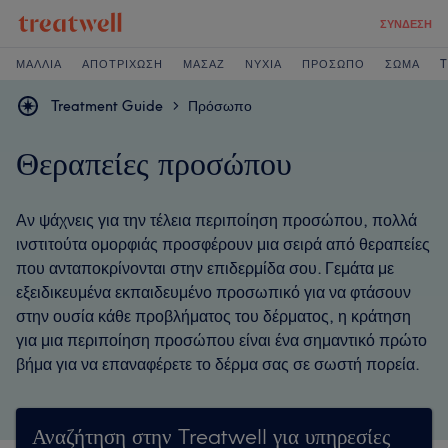
ΣΎΝΔΕΣΗ
ΜΑΛΛΙΆ
ΑΠΟΤΡΊΧΩΣΗ
ΜΑΣΆΖ
ΝΎΧΙΑ
ΠΡΌΣΩΠΟ
ΣΏΜΑ
T
Treatment Guide
Πρόσωπο
>
Θεραπείες προσώπου
Αν ψάχνεις για την τέλεια περιποίηση προσώπου, πολλά
ινστιτούτα ομορφιάς προσφέρουν μια σειρά από θεραπείες
που ανταποκρίνονται στην επιδερμίδα σου. Γεμάτα με
εξειδικευμένα εκπαιδευμένο προσωπικό για να φτάσουν
στην ουσία κάθε προβλήματος του δέρματος, η κράτηση
για μια περιποίηση προσώπου είναι ένα σημαντικό πρώτο
βήμα για να επαναφέρετε το δέρμα σας σε σωστή πορεία.
Αναζήτηση στην Treatwell για υπηρεσίες