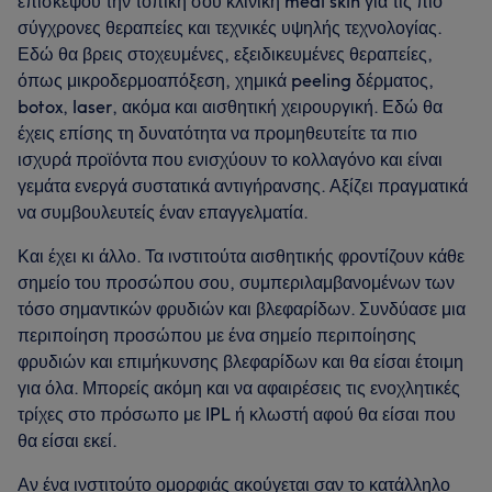
επισκέψου την τοπική σου κλινική medi skin για τις πιο
σύγχρονες θεραπείες και τεχνικές υψηλής τεχνολογίας.
Εδώ θα βρεις στοχευμένες, εξειδικευμένες θεραπείες,
όπως μικροδερμοαπόξεση, χημικά peeling δέρματος,
botox, laser, ακόμα και αισθητική χειρουργική. Εδώ θα
έχεις επίσης τη δυνατότητα να προμηθευτείτε τα πιο
ισχυρά προϊόντα που ενισχύουν το κολλαγόνο και είναι
γεμάτα ενεργά συστατικά αντιγήρανσης. Αξίζει πραγματικά
να συμβουλευτείς έναν επαγγελματία.
Και έχει κι άλλο. Τα ινστιτούτα αισθητικής φροντίζουν κάθε
σημείο του προσώπου σου, συμπεριλαμβανομένων των
τόσο σημαντικών φρυδιών και βλεφαρίδων. Συνδύασε μια
περιποίηση προσώπου με ένα σημείο περιποίησης
φρυδιών και επιμήκυνσης βλεφαρίδων και θα είσαι έτοιμη
για όλα. Μπορείς ακόμη και να αφαιρέσεις τις ενοχλητικές
τρίχες στο πρόσωπο με IPL ή κλωστή αφού θα είσαι που
θα είσαι εκεί.
Αν ένα ινστιτούτο ομορφιάς ακούγεται σαν το κατάλληλο