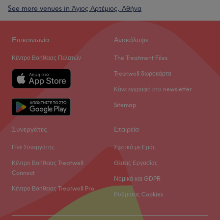
See more venues in Άγιος Αρτέμιος, Αθήνα
Επικοινωνία
Ανακάλυψε
Κέντρο Βοήθειας Πελατών
The Treatment Files
Treatwell δωροκάρτα
Κάνε εγγραφή στο newsletter
Sitemap
Συνεργάτες
Εταιρεία
Γίνε Συνεργάτης
Σχετικά με Εμάς
Κέντρο Βοήθειας Treatwell
Θέσεις Εργασίας
Connect
Νομικά και GDPR
Κέντρο Βοήθειας Treatwell Pro
Ρυθμίσεις Cookies