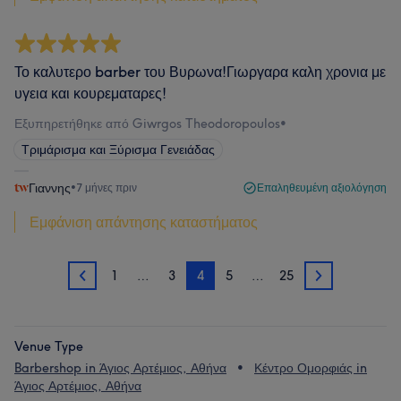
Το καλυτερο barber του Βυρωνα!Γιωργαρα καλη χρονια με
υγεια και κουρεματαρες!
Εξυπηρετήθηκε από Giwrgos Theodoropoulos
•
Τριμάρισμα και Ξύρισμα Γενειάδας
Γιαννης
•
7 μήνες πριν
Επαληθευμένη αξιολόγηση
Εμφάνιση απάντησης καταστήματος
1
…
3
4
5
…
25
3
5
Venue Type
Barbershop in Άγιος Αρτέμιος, Αθήνα
Κέντρο Ομορφιάς in
Άγιος Αρτέμιος, Αθήνα