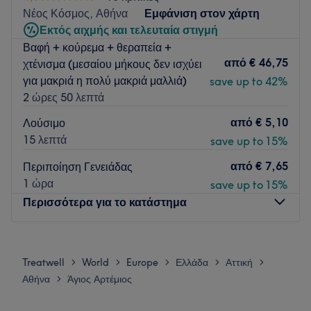
Νέος Κόσμος, Αθήνα
Εμφάνιση στον χάρτη
Το Angelic Lashes διαθέτει μια μικρή ομάδα εξειδικευμένων
Εκτός αιχμής και τελευταία στιγμή
στελεχών που φροντίζουν για τους πελάτες. Αυτός ο
Βαφή + κούρεμα + θεραπεία +
πυρήνας συνεργατών είναι αφοσιωμένος στην παροχή
από
€ 46,75
χτένισμα (μεσαίου μήκους δεν ισχύει
εξαιρετικής εξυπηρέτησης και άριστης περίθαλψης,
για μακριά η πολύ μακριά μαλλιά)
save up to 42%
καθιστώντας την εμπειρία του κάθε πελάτη ευχάριστη και
2 ώρες 50 λεπτά
αξέχαστη.
από
€ 5,10
Τι μας αρέσει στο μέρος
Λούσιμο
Περιβάλλον: μοντέρνο, καλαίσθητο
15 λεπτά
save up to 15%
Ειδικεύονται σε: βλεφαρίδες
από
€ 7,65
Περιποίηση Γενειάδας
Go to venue
1 ώρα
save up to 15%
Περισσότερα για το κατάστημα
Δευτέρα
10:00
–
20:00
Τρίτη
10:00
–
20:00
Treatwell
World
Europe
Ελλάδα
Αττική
>
>
>
>
>
Τετάρτη
10:00
–
20:00
Αθήνα
Άγιος Αρτέμιος
>
Πέμπτη
10:00
–
20:00
Παρασκευή
10:00
–
20:00