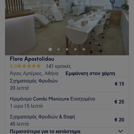
Go to venue
Σάββατο
09:00
–
17:00
Κυριακή
Κλειστό
Go to venue
Flora Apostolidou
5,0
141 κριτικές
Άγιος Αρτέμιος, Αθήνα
Εμφάνιση στον χάρτη
Σχηματισμός Φρυδιών
€ 15
20 λεπτά
Ημιμόνιμο Combi Manicure Ενισχυμένο
€ 25
1 ώρα 15 λεπτά
Σχηματισμός Φρυδιών & Βαφή
€ 20
45 λεπτά
Περισσότερα για το κατάστημα