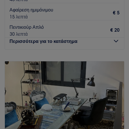
Αφαίρεση ημιμόνιμου
€ 5
15 λεπτά
Πεντικιούρ Απλό
€ 20
30 λεπτά
Περισσότερα για το κατάστημα
Δευτέρα
Κλειστό
Τρίτη
Κλειστό
Τετάρτη
10:00
–
20:00
Πέμπτη
10:00
–
20:00
Παρασκευή
10:00
–
20:00
Σάββατο
10:00
–
18:00
Κυριακή
Κλειστό
Στο Suave Nail Experts, η περιποίηση και η αισθητική
συναντούν την ποιότητα και τον επαγγελματισμό.
Δημιουργούμε έναν σύγχρονο και φιλόξενο χώρο, όπου κάθε