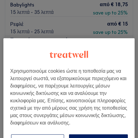
από
€ 18,75
Babylights
15 λεπτά - 35 λεπτά
save up to 25%
από
€ 15
Ρεφλέ
15 λεπτά - 25 λεπτά
save up to 25%
Περισσότερα για το κατάστημα
Δευτέρα
11:00
–
19:00
Τρίτη
11:00
–
19:00
Χρησιμοποιούμε cookies ώστε η τοποθεσία μας να
Τετάρτη
11:00
–
19:00
λειτουργεί σωστά, να εξατομικεύουμε περιεχόμενο και
Πέμπτη
11:00
–
19:00
διαφημίσεις, να παρέχουμε λειτουργίες μέσων
Παρασκευή
12:00
–
20:00
κοινωνικής δικτύωσης και να αναλύουμε την
Σάββατο
10:00
–
18:00
κυκλοφορία μας. Επίσης, κοινοποιούμε πληροφορίες
Κυριακή
Κλειστό
σχετικά με την από μέρους σας χρήση της τοποθεσίας
μας στους συνεργάτες μέσων κοινωνικής δικτύωσης,
Το Beauty4you by Armonia πλησίον της στάσης μετρό του
διαφημίσεων και ανάλυσης.
Αγίου Ιωάννη προσφέρει ποικιλία υπηρεσιών ομορφιάς για
να ανανεώσει το στυλ και τη διάθεσή σου. Το κατάστημα