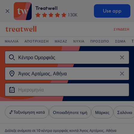
Treatwell
Use app
130K
ΣΎΝΔΕΣΗ
ΜΑΛΛΙΆ
ΑΠΟΤΡΊΧΩΣΗ
ΜΑΣΆΖ
ΝΎΧΙΑ
ΠΡΌΣΩΠΟ
ΣΏΜΑ
T
Ταξινόμηση κατά
Οποιαδήποτε τιμή
Μάρκες
Σαλόνια
Διάλεξε ανάμεσα σε 10
κέντρα ομορφιάς κοντά Άγιος Αρτέμιος, Αθήνα