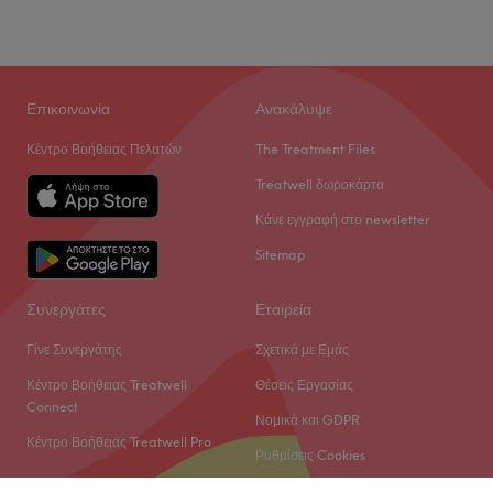
Σάββατο
10:00
–
20:00
Κυριακή
10:00
–
20:00
Ένας ζεστός και χαλαρωτικός χώρος γεμάτος χρώματα και
Επικοινωνία
Ανακάλυψε
αρώματα της φύσης
Κέντρο Βοήθειας Πελατών
The Treatment Files
Go to venue
Treatwell δωροκάρτα
Κάνε εγγραφή στο newsletter
Sitemap
Συνεργάτες
Εταιρεία
Γίνε Συνεργάτης
Σχετικά με Εμάς
Κέντρο Βοήθειας Treatwell
Θέσεις Εργασίας
Connect
Νομικά και GDPR
Κέντρο Βοήθειας Treatwell Pro
Ρυθμίσεις Cookies