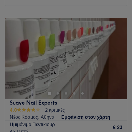
Δευτέρα
Κλειστό
Τρίτη
09:00
–
21:00
Τετάρτη
09:00
–
21:00
Πέμπτη
09:00
–
21:00
Παρασκευή
09:00
–
21:00
Σάββατο
09:00
–
17:00
Κυριακή
Κλειστό
Το κατάστημα Flora Apostolidou βρίσκεται μόλις 13 λεπτά
από το μετρό του Αγίου Ιωάννη και παρέχει μία μεγάλη
γκάμα υπηρεσιών ομορφιάς!
Go to venue
Suave Nail Experts
4,0
2 κριτικές
Νέος Κόσμος, Αθήνα
Εμφάνιση στον χάρτη
Ημιμόνιμο Πεντικιούρ
€ 23
45 λεπτά