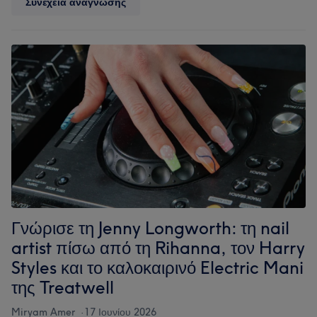
Microneedling:
Συνέχεια ανάγνωσης
ο
πλήρης
οδηγός
για
τη
θεραπεία
επαγωγής
κολλαγόνου
Γνώρισε τη Jenny Longworth: τη nail
artist πίσω από τη Rihanna, τον Harry
Styles και το καλοκαιρινό Electric Mani
της Treatwell
Miryam Amer
17 Ιουνίου 2026