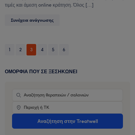
τιμές και άμεση online κράτηση. Όλος […]
Ο
Συνέχεια ανάγνωσης
οδηγός
ομορφιάς
της
Βερσίλια:
1
2
3
4
5
6
πού
να
κλείσεις
ΟΜΟΡΦΙΆ ΠΟΥ ΣΕ ΞΕΣΗΚΏΝΕΙ
Primary
ραντεβού
από
Sidebar
την
θεραπεία
παραλιακή
του
Location
Βιαρέτζιο
μέχρι
τις
Αναζήτηση στην Treatwell
παραλίες
του