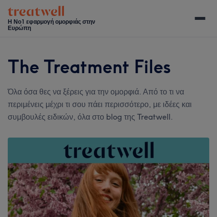
Skip
Skip
Skip
Skip
to
to
to
to
Η Νο1 εφαρμογή ομορφιάς στην
Ευρώπη
main
secondary
primary
footer
content
menu
sidebar
The Treatment Files
Όλα όσα θες να ξέρεις για την ομορφιά. Από το τι να
περιμένεις μέχρι τι σου πάει περισσότερο, με ιδέες και
συμβουλές ειδικών, όλα στο blog της Treatwell.