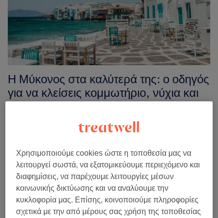
κλείσεις
ραντεβού
τον
Ιούνιο
Η Μύκονος στα καλύτερά της: ο οδηγός
για να κλείσεις κομμωτήριο, νύχια και
ομορφιά σε όλο το νησί
Beth Ryan
19 Ιουνίου 2026
Σε ένα νησί όπου όλοι δείχνουν περιποιημένοι χωρίς
κόπο, εδώ γίνεται η πραγματική δουλειά. Κομμωτήριο,
Χρησιμοποιούμε cookies ώστε η τοποθεσία μας να
νύχια, ένα μασάζ και πολλά […]
λειτουργεί σωστά, να εξατομικεύουμε περιεχόμενο και
διαφημίσεις, να παρέχουμε λειτουργίες μέσων
Η
Συνέχεια ανάγνωσης
κοινωνικής δικτύωσης και να αναλύουμε την
Μύκονος
κυκλοφορία μας. Επίσης, κοινοποιούμε πληροφορίες
στα
σχετικά με την από μέρους σας χρήση της τοποθεσίας