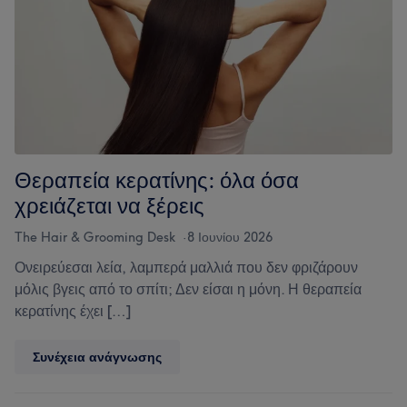
σχήματα,
φροντίδα
και
τι
να
περιμένεις
Θεραπεία κερατίνης: όλα όσα
χρειάζεται να ξέρεις
The Hair & Grooming Desk
8 Ιουνίου 2026
Ονειρεύεσαι λεία, λαμπερά μαλλιά που δεν φριζάρουν
μόλις βγεις από το σπίτι; Δεν είσαι η μόνη. Η θεραπεία
κερατίνης έχει […]
Θεραπεία
Συνέχεια ανάγνωσης
κερατίνης:
όλα