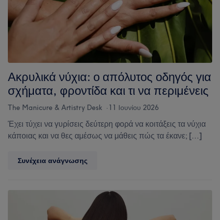
τη
γειτονιά
Ακρυλικά νύχια: ο απόλυτος οδηγός για
σχήματα, φροντίδα και τι να περιμένεις
The Manicure & Artistry Desk
11 Ιουνίου 2026
Έχει τύχει να γυρίσεις δεύτερη φορά να κοιτάξεις τα νύχια
κάποιας και να θες αμέσως να μάθεις πώς τα έκανε; […]
Ακρυλικά
Συνέχεια ανάγνωσης
νύχια:
ο
απόλυτος
οδηγός
για