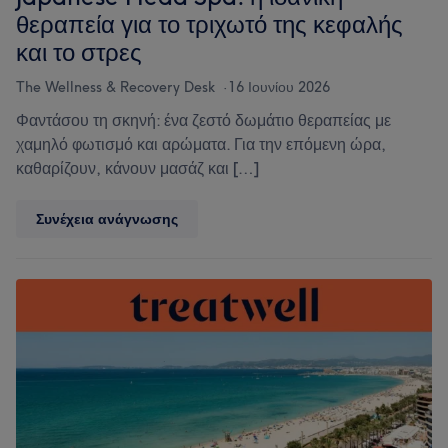
το
θεραπεία για το τριχωτό της κεφαλής
καλοκαιρινό
και το στρες
Electric
Mani
The Wellness & Recovery Desk
16 Ιουνίου 2026
της
Treatwell
Φαντάσου τη σκηνή: ένα ζεστό δωμάτιο θεραπείας με
χαμηλό φωτισμό και αρώματα. Για την επόμενη ώρα,
καθαρίζουν, κάνουν μασάζ και […]
Japanese
Συνέχεια ανάγνωσης
Head
Spa:
η
ιδανική
θεραπεία
για
το
τριχωτό
της
κεφαλής