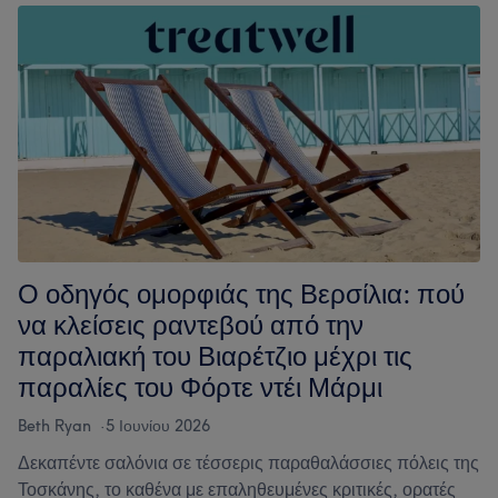
όσα
χρειάζεται
να
ξέρεις
Ο οδηγός ομορφιάς της Βερσίλια: πού
να κλείσεις ραντεβού από την
παραλιακή του Βιαρέτζιο μέχρι τις
παραλίες του Φόρτε ντέι Μάρμι
Beth Ryan
5 Ιουνίου 2026
Δεκαπέντε σαλόνια σε τέσσερις παραθαλάσσιες πόλεις της
Τοσκάνης, το καθένα με επαληθευμένες κριτικές, ορατές