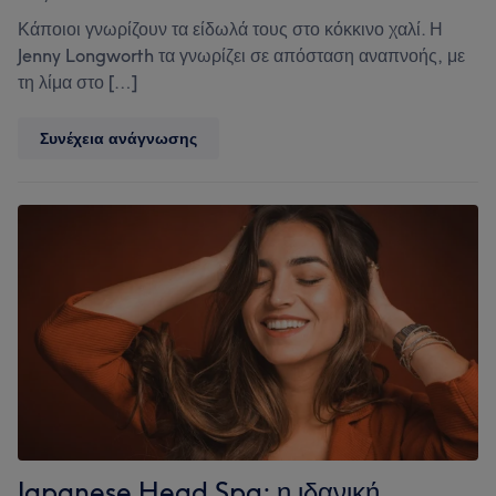
Κάποιοι γνωρίζουν τα είδωλά τους στο κόκκινο χαλί. Η
Jenny Longworth τα γνωρίζει σε απόσταση αναπνοής, με
τη λίμα στο […]
Γνώρισε
Συνέχεια ανάγνωσης
τη
Jenny
Longworth:
τη
nail
artist
πίσω
από
τη
Rihanna,
τον
Harry
Styles
και
Japanese Head Spa: η ιδανική