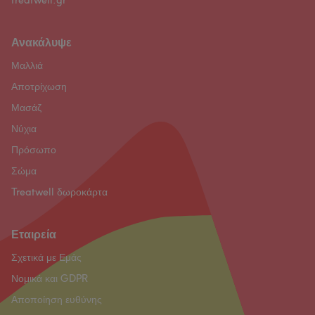
treatwell.gr
Ανακάλυψε
Μαλλιά
Αποτρίχωση
Μασάζ
Νύχια
Πρόσωπο
Σώμα
Treatwell δωροκάρτα
Εταιρεία
Σχετικά με Εμάς
Νομικά και GDPR
Αποποίηση ευθύνης