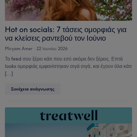
Hot on socials: 7 τάσεις ομορφιάς για
να κλείσεις ραντεβού τον Ιούνιο
Miryam Amer
22 Ιουνίου 2026
Το feed σου ξέρει κάτι που εσύ ακόμα δεν ξέρεις. Επτά
looks ομορφιάς εμφανίστηκαν σιγά σιγά, και έχουν όλα κάτι
[…]
Hot
Συνέχεια ανάγνωσης
on
socials:
7
τάσεις
ομορφιάς
για
να