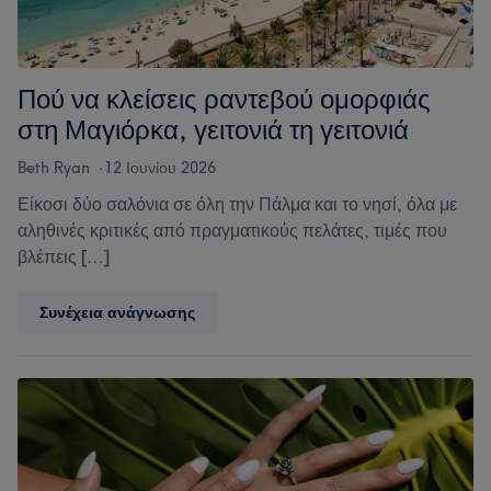
και
το
στρες
Πού να κλείσεις ραντεβού ομορφιάς
στη Μαγιόρκα, γειτονιά τη γειτονιά
Beth Ryan
12 Ιουνίου 2026
Είκοσι δύο σαλόνια σε όλη την Πάλμα και το νησί, όλα με
αληθινές κριτικές από πραγματικούς πελάτες, τιμές που
βλέπεις […]
Πού
Συνέχεια ανάγνωσης
να
κλείσεις
ραντεβού
ομορφιάς
στη
Μαγιόρκα,
γειτονιά