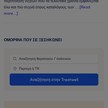
περιποίηση νυχιών που τα τελευταία χρόνια εμφανίζεται
όλο και πιο συχνά στους καταλόγους των …
[Read
about
more...]
Τι
είναι
το
BIAB;
ΟΜΟΡΦΙΆ ΠΟΥ ΣΕ ΞΕΣΗΚΏΝΕΙ
Primary
Ο
Sidebar
πλήρης
θεραπεία
οδηγός
για
Location
Builder
in
Αναζήτηση στην Treatwell
a
Bottle
νύχια