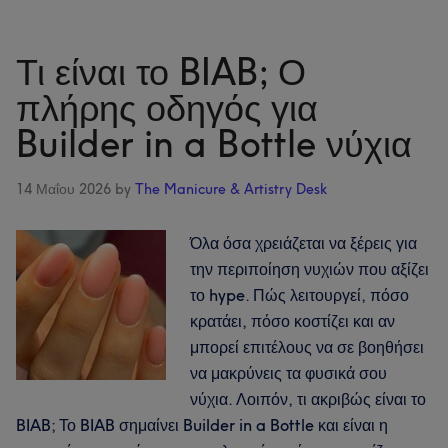
ο
απόλ
Τι είναι το BIAB; Ο
οδηγ
σύγκ
πλήρης οδηγός για
Builder in a Bottle νύχια
14 Μαΐου 2026
by
The Manicure & Artistry Desk
Όλα όσα χρειάζεται να ξέρεις για
την περιποίηση νυχιών που αξίζει
το hype. Πώς λειτουργεί, πόσο
κρατάει, πόσο κοστίζει και αν
μπορεί επιτέλους να σε βοηθήσει
να μακρύνεις τα φυσικά σου
νύχια. Λοιπόν, τι ακριβώς είναι το
BIAB; Το BIAB σημαίνει Builder in a Bottle και είναι η