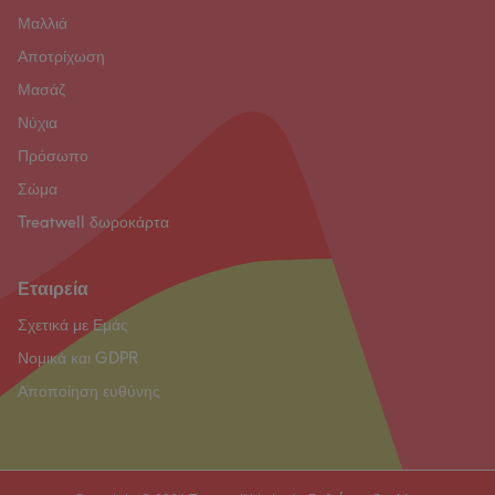
Μαλλιά
Αποτρίχωση
Μασάζ
Νύχια
Πρόσωπο
Σώμα
Treatwell δωροκάρτα
Εταιρεία
Σχετικά με Εμάς
Νομικά και GDPR
Αποποίηση ευθύνης