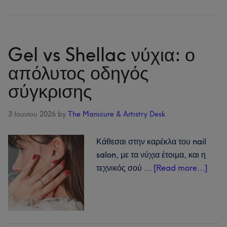
Ακρυλικά
νύχια:
ο
απόλυτος
Gel vs Shellac νύχια: ο
οδηγός
απόλυτος οδηγός
για
σύγκρισης
σχήματα,
φροντίδα
και
3 Ιουνίου 2026
by
The Manicure & Artistry Desk
τι
να
Κάθεσαι στην καρέκλα του nail
περιμένεις
salon, με τα νύχια έτοιμα, και η
abou
τεχνικός σού …
[Read more...]
Gel
vs
Shell
νύχια