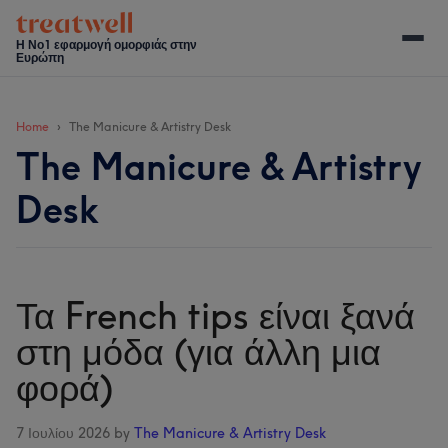
Skip
Skip
Skip
Skip
to
to
to
to
Η Νο1 εφαρμογή ομορφιάς στην
Ευρώπη
main
secondary
primary
footer
content
menu
sidebar
Home
The Manicure & Artistry Desk
The Manicure & Artistry
Desk
Τα French tips είναι ξανά
στη μόδα (για άλλη μια
φορά)
7 Ιουλίου 2026
by
The Manicure & Artistry Desk