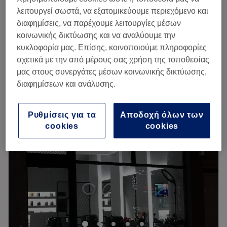
Περιποίηση Γενειάδας
€ 5
λειτουργεί σωστά, να εξατομικεύουμε περιεχόμενο και
15 λεπτά
διαφημίσεις, να παρέχουμε λειτουργίες μέσων
Κούρεμα αντρικό και τριμάρισμα γενειάδας
κοινωνικής δικτύωσης και να αναλύουμε την
€ 15
30 λεπτά
κυκλοφορία μας. Επίσης, κοινοποιούμε πληροφορίες
Περισσότερα για το κατάστημα
σχετικά με την από μέρους σας χρήση της τοποθεσίας
μας στους συνεργάτες μέσων κοινωνικής δικτύωσης,
διαφημίσεων και ανάλυσης.
Δευτέρα
Κλειστό
Τρίτη
10:00
–
20:00
Τετάρτη
10:00
–
20:00
Ρυθμίσεις για τα
Αποδοχή όλων των
Πέμπτη
10:00
–
20:00
cookies
cookies
Παρασκευή
10:00
–
20:00
Σάββατο
09:00
–
17:00
Κυριακή
Κλειστό
Το GADAS Innovative Hair Salon στη Σταυρούπολη
Θεσσαλονίκης είναι ένας φιλόξενος χώρος μοντέρνας
αισθητικής, αφιερωμένος στους άντρες που αναζητούν μια
μοναδική εμπειρία φροντίδας και περιποίησης. Καινοτομία