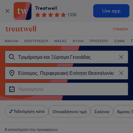
Treatwell
Use app
130K
ΣΎΝΔΕΣΗ
ΜΑΛΛΙΆ
ΑΠΟΤΡΊΧΩΣΗ
ΜΑΣΆΖ
ΝΎΧΙΑ
ΠΡΌΣΩΠΟ
ΣΏΜΑ
T
Ταξινόμηση κατά
Οποιαδήποτε τιμή
Σαλόνια
Άμεσες 
8 καταστήματα που προσφέρουν: