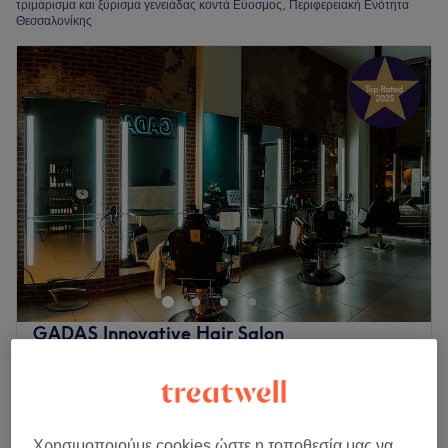
τριμάρισμα και ξύρισμα γενειάδας κοντά Εύοσμος, Περιφερειακή Ενότητα
Θεσσαλονίκης
GADAS Innovative Hair Salon
5,0
725 κριτικές
Σταυρούπολη, Περιφερειακή Ενότητα
Θεσσαλονίκης
Εμφάνιση στον χάρτη
Χρησιμοποιούμε cookies ώστε η τοποθεσία μας να