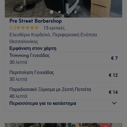
κουρέματα, χαλαρό vibe και προσοχή στη λεπτομέρεια.
Go to venue
Pre Street Barbershop
5,0
15 κριτικές
Ελευθέριο Κορδελιό, Περιφερειακή Ενότητα
Θεσσαλονίκης
Εμφάνιση στον χάρτη
Trimming Γενειάδας
€ 7
30 λεπτά
Περιποίηση Γενειάδας
€ 12
30 λεπτά
Παραδοσιακό Ξύρισμα με Ζεστή Πετσέτα
€ 14
40 λεπτά
Περισσότερα για το κατάστημα
Δευτέρα
Κλειστό
Τρίτη
10:00
–
20:00