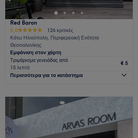
Go to venue
Red Baron
5,0
126 κριτικές
Κάτω Ηλιούπολη, Περιφερειακή Ενότητα
Θεσσαλονίκης
Εμφάνιση στον χάρτη
Τριμάρισμα γενειάδας από
€ 5
15 λεπτά
Περισσότερα για το κατάστημα
Δευτέρα
Κλειστό
Τρίτη
10:00
–
20:00
Τετάρτη
10:00
–
20:00
Πέμπτη
10:00
–
20:00
Παρασκευή
10:00
–
20:00
Σάββατο
09:00
–
16:00
Κυριακή
Κλειστό