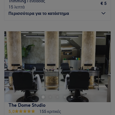
Trimming Γενειάδας
€ 5
15 λεπτά
Περισσότερα για το κατάστημα
Δευτέρα
10:00
–
20:00
Τρίτη
09:00
–
21:00
Τετάρτη
09:00
–
21:00
Πέμπτη
09:00
–
21:00
Παρασκευή
09:00
–
21:00
Σάββατο
09:00
–
16:00
Κυριακή
Κλειστό
Στο Riemann's Cuttershop, προσφέρουμε μια σειρά
εξαιρετικών υπηρεσιών που αναδεικνύουν το προσωπικό
σας στυλ και την εμφάνισή σας, πάντα με επαγγελματισμό
και πάθος για την τέχνη του κουρέματος
Go to venue
The Dome Studio
5,0
155 κριτικές