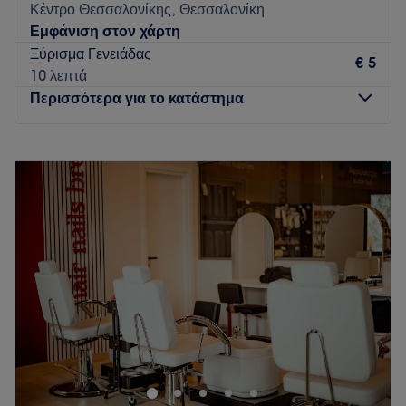
Κέντρο Θεσσαλονίκης, Θεσσαλονίκη
Εμφάνιση στον χάρτη
Ξύρισμα Γενειάδας
€ 5
10 λεπτά
Περισσότερα για το κατάστημα
Δευτέρα
Κλειστό
Τρίτη
11:00
–
20:20
Τετάρτη
11:00
–
20:20
Πέμπτη
11:00
–
20:20
Παρασκευή
11:00
–
20:20
Σάββατο
10:00
–
16:20
Κυριακή
Κλειστό
Ενας industrial διαμορφωμένος χώρος Κομμωτές με
εμπειρία και συνεχής εξέλιξη. Χώρος που απευθύνεται σε
όλους και με πολλές ιδέες για μοναδικά στυλ.
Go to venue