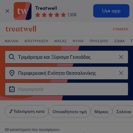
Treatwell
Use app
130K
ΣΎΝΔΕΣΗ
ΜΑΛΛΙΆ
ΑΠΟΤΡΊΧΩΣΗ
ΜΑΣΆΖ
ΝΎΧΙΑ
ΠΡΌΣΩΠΟ
ΣΏΜΑ
T
Ταξινόμηση κατά
Οποιαδήποτε τιμή
Μάρκες
Σαλόνια
50 καταστήματα που προσφέρουν: