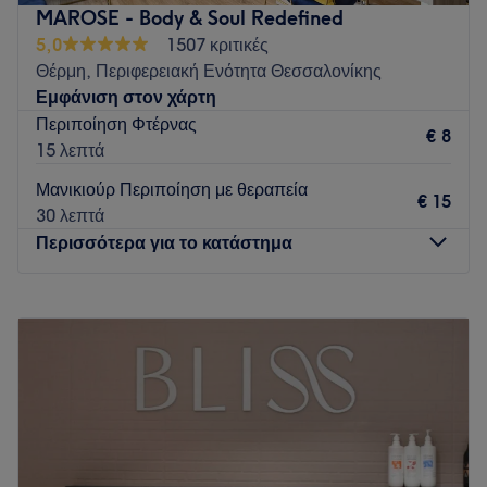
MAROSE - Body & Soul Redefined
5,0
1507 κριτικές
Θέρμη, Περιφερειακή Ενότητα Θεσσαλονίκης
Εμφάνιση στον χάρτη
Περιποίηση Φτέρνας
€ 8
15 λεπτά
Μανικιούρ Περιποίηση με θεραπεία
€ 15
30 λεπτά
Περισσότερα για το κατάστημα
Δευτέρα
10:00
–
21:00
Τρίτη
10:00
–
21:00
Τετάρτη
10:00
–
21:00
Πέμπτη
10:00
–
21:00
Παρασκευή
10:00
–
21:00
Σάββατο
Κλειστό
Κυριακή
Κλειστό