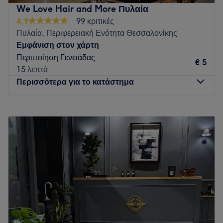
We Love Hair and More Πυλαία
4,9
99 κριτικές
Πυλαία, Περιφερειακή Ενότητα Θεσσαλονίκης
Εμφάνιση στον χάρτη
Περιποίηση Γενειάδας
€ 5
15 λεπτά
Περισσότερα για το κατάστημα
Δευτέρα
10:00
–
20:00
Τρίτη
10:00
–
20:00
Τετάρτη
10:00
–
20:00
Πέμπτη
10:00
–
20:00
Παρασκευή
10:00
–
20:00
Σάββατο
10:00
–
20:00
Κυριακή
Κλειστό
Το κατάστημα βρίσκεται εντός του ΑΒ Βασιλόπουλος
Πυλαίας