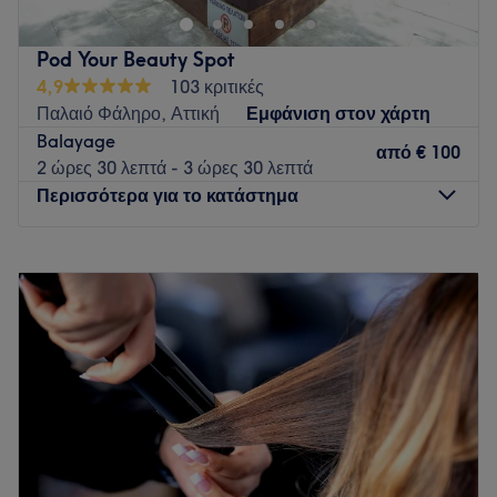
ήρεμο και προσεγμένο περιβάλλον.
Go to venue
Pod Your Beauty Spot
4,9
103 κριτικές
Παλαιό Φάληρο, Αττική
Εμφάνιση στον χάρτη
Balayage
από
€ 100
2 ώρες 30 λεπτά - 3 ώρες 30 λεπτά
Περισσότερα για το κατάστημα
Δευτέρα
09:00
–
16:00
Τρίτη
09:00
–
20:00
Τετάρτη
09:00
–
20:00
Πέμπτη
09:00
–
20:00
Παρασκευή
09:00
–
20:00
Σάββατο
08:30
–
17:30
Κυριακή
Κλειστό
Καλωσήλθατε στο Pod Your Beauty Spot! Με
20 χρόνια
εμπειρίας στον χώρο της ομορφιάς
, δημιουργήσαμε έναν