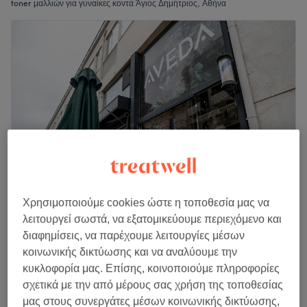
toner μαλλιών για γυναίκες κοντά Άγιος Δημήτριος, Αθήνα
Χρησιμοποιούμε cookies ώστε η τοποθεσία μας να
Scissors AVEDA Hair Lounge
λειτουργεί σωστά, να εξατομικεύουμε περιεχόμενο και
5,0
152 κριτικές
διαφημίσεις, να παρέχουμε λειτουργίες μέσων
Δάφνη, Αττική
Εμφάνιση στον χάρτη
κοινωνικής δικτύωσης και να αναλύουμε την
Balayage από
κυκλοφορία μας. Επίσης, κοινοποιούμε πληροφορίες
€ 90
2 ώρες 30 λεπτά
σχετικά με την από μέρους σας χρήση της τοποθεσίας
Περισσότερα για το κατάστημα
μας στους συνεργάτες μέσων κοινωνικής δικτύωσης,