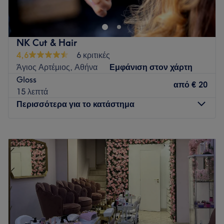
σύγχρονο χώρο όπου η φροντίδα και το στυλ συναντούν την
ποιότητα. Προσφέρουμε επαγγελματικές υπηρεσίες
κομμωτικής, περιποίησης νυχιών και solarium, με στόχο να
NK Cut & Hair
αναδεικνύουμε την καλύτερη εκδοχή του εαυτού σας.
4,6
6 κριτικές
Εμπιστευτείτε την ομάδα μας και απολαύστε μια
Άγιος Αρτέμιος, Αθήνα
Εμφάνιση στον χάρτη
ολοκληρωμένη εμπειρία ομορφιάς. 💇‍♀️💅✨
Gloss
από
€ 20
Go to venue
15 λεπτά
Περισσότερα για το κατάστημα
Δευτέρα
Κλειστό
Τρίτη
09:00
–
20:00
Τετάρτη
09:00
–
17:00
Πέμπτη
09:00
–
20:00
Παρασκευή
09:00
–
20:00
Σάββατο
09:00
–
17:30
Κυριακή
Κλειστό