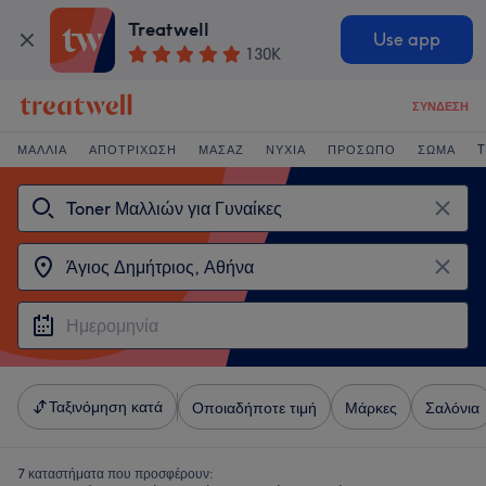
Treatwell
Use app
130K
ΣΎΝΔΕΣΗ
ΜΑΛΛΙΆ
ΑΠΟΤΡΊΧΩΣΗ
ΜΑΣΆΖ
ΝΎΧΙΑ
ΠΡΌΣΩΠΟ
ΣΏΜΑ
T
Ταξινόμηση κατά
Οποιαδήποτε τιμή
Μάρκες
Σαλόνια
7 καταστήματα που προσφέρουν: