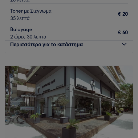
Toner με Στέγνωμα
€ 20
35 λεπτά
Balayage
€ 60
2 ώρες 30 λεπτά
Περισσότερα για το κατάστημα
Δευτέρα
Κλειστό
Τρίτη
10:00
–
20:00
Τετάρτη
10:00
–
17:00
Πέμπτη
10:00
–
20:00
Παρασκευή
10:00
–
20:00
Σάββατο
10:00
–
17:00
Κυριακή
Κλειστό
Το Magda Koulouri Hair Salon βρίσκεται στον Άγιο
Δημήτριο (κοντά στη στάση μετρό Δάφνη) και αποτελεί έναν
χώρο που συνδυάζει τις ποιοτικές υπηρεσίες με ένα φιλικό,