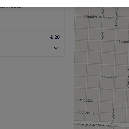
da, Thrace
€ 20
ένει για να ανανεώσεις την
ται για έναν πολυχώρο