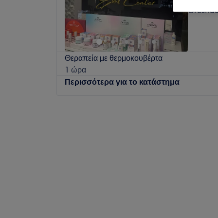
Orestia
Θεραπεία με θερμοκουβέρτα
1 ώρα
Περισσότερα για το κατάστημα
Δευτέρα
10:00
–
21:00
Τρίτη
10:00
–
21:00
Τετάρτη
10:00
–
21:00
Πέμπτη
10:00
–
21:00
Παρασκευή
10:00
–
21:00
Σάββατο
Κλειστό
Κυριακή
Κλειστό
Το Κέντρο Αισθητικής Elli's Center σε περιμ
εμφάνιση αλλά και την διάθεσή σου. Πρόκει