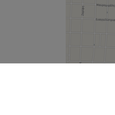
Thrace
Orestiada
>
>