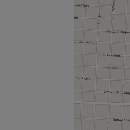
ιποιήσεις προσώπου και
ό τους έντονους ρυθμούς της
 εκπαιδευμένο και πάντα στην
ην δημόσια συγκοινωνία.
εξειδικευμένους
ται για τις νέες τάσεις στον
ν μια μοναδική εμπειρία.
αι σώματος.
Go to venue