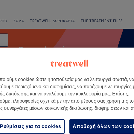
ΩΠΟ
ΣΏΜΑ
TREATWELL ΔΩΡΟΚΆΡΤΑ
THE TREATMENT FILES
Θεραπείες σώματος
οιούμε cookies ώστε η τοποθεσία μας να λειτουργεί σωστά, ν
ορές
Βαθμολογία
εύουμε περιεχόμενο και διαφημίσεις, να παρέχουμε λειτουργίες
ής δικτύωσης και να αναλύουμε την κυκλοφορία μας. Επίσης,
ούμε πληροφορίες σχετικά με την από μέρους σας χρήση της τ
 σε Orestiada, Thrace
ς συνεργάτες μέσων κοινωνικής δικτύωσης, διαφημίσεων και 
+
αισθητικής Elli's
−
Ρυθμίσεις για τα cookies
Αποδοχή όλων των coo
80 κριτικές