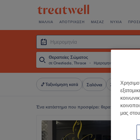
ΜΑΛΛΙΆ
ΑΠΟΤΡΊΧΩΣΗ
ΜΑΣΆΖ
ΝΎΧΙΑ
ΠΡΌΣ
Θεραπείες Σώματος
σε Orestiada, Thrace
・
Ημερομηνία
Χρησιμοπ
Ταξινόμηση κατά
Σαλόνια
Άμεσες Προσφ
εξατομικ
κοινωνικ
κοινοποι
Ένα κατάστημα που προσφέρει:
θεραπείες σώματος
μας στου
Κέντρο 
Center
5,0