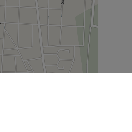
Leaflet
| ©
OpenStreetMap
contributors