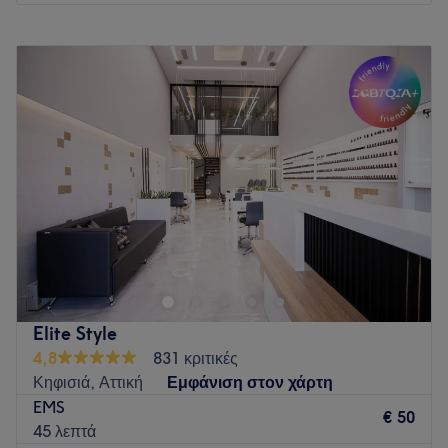
Δευτέρα
Κλειστό
Τρίτη
09:00
–
20:30
Τετάρτη
09:00
–
20:30
Πέμπτη
09:00
–
20:30
Παρασκευή
09:00
–
20:30
Σάββατο
09:00
–
17:00
Κυριακή
Κλειστό
Το J'aime la beauté βρίσκεται στα Άνω Λιόσια και
προσφέρει μια μεγάλη γκάμα υπηρεσιών ομορφιάς.
Go to venue
Elite Style
4,8
831 κριτικές
Κηφισιά, Αττική
Εμφάνιση στον χάρτη
EMS
€ 50
45 λεπτά