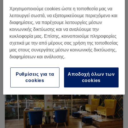
€ 35
30 λεπτά
λεωφορείων.
Χρησιμοποιούμε cookies ώστε η τοποθεσία μας να
Thermoplus
Η ομάδα
:
λειτουργεί σωστά, να εξατομικεύουμε περιεχόμενο και
€ 30
30 λεπτά
διαφημίσεις, να παρέχουμε λειτουργίες μέσων
Η ομάδα είναι εξειδικευμένη και ακούει τις ανάγκες σου, ώστε
κοινωνικής δικτύωσης και να αναλύουμε την
να βρείτε μαζί τις υπηρεσίες που θα σε κάνουν να λάμπεις.
Ultratone
€ 30
κυκλοφορία μας. Επίσης, κοινοποιούμε πληροφορίες
30 λεπτά
Τι μας αρέσει:
σχετικά με την από μέρους σας χρήση της τοποθεσίας
Περισσότερα για το κατάστημα
Περιβάλλον: Μοντέρνο, φιλικό.
μας στους συνεργάτες μέσων κοινωνικής δικτύωσης,
Ειδικεύονται σε: Μανικιούρ, πεντικιούρ, καθαρισμό
διαφημίσεων και ανάλυσης.
προσώπου.
Δευτέρα
09:00
–
21:00
Τρίτη
09:00
–
21:00
Go to venue
Ρυθμίσεις για τα
Αποδοχή όλων των
Τετάρτη
09:00
–
21:00
cookies
cookies
Πέμπτη
09:00
–
21:00
Παρασκευή
09:00
–
21:00
Σάββατο
10:00
–
20:00
Κυριακή
11:00
–
19:00
Το Alcyon Beauty Clinic στο Χαλάνδρι είναι ένας
χαλαρωτικός και φιλόξενος χώρος για θεραπείες προσώπου