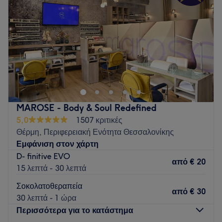
Παρασκευή
10:00
–
22:00
Σάββατο
10:00
–
18:00
Κυριακή
Κλειστό
Go to venue
MAROSE - Body & Soul Redefined
5,0
1507 κριτικές
Θέρμη, Περιφερειακή Ενότητα Θεσσαλονίκης
Εμφάνιση στον χάρτη
D- finitive EVO
από
€ 20
15 λεπτά - 30 λεπτά
Σοκολατοθεραπεία
από
€ 30
30 λεπτά - 1 ώρα
Περισσότερα για το κατάστημα