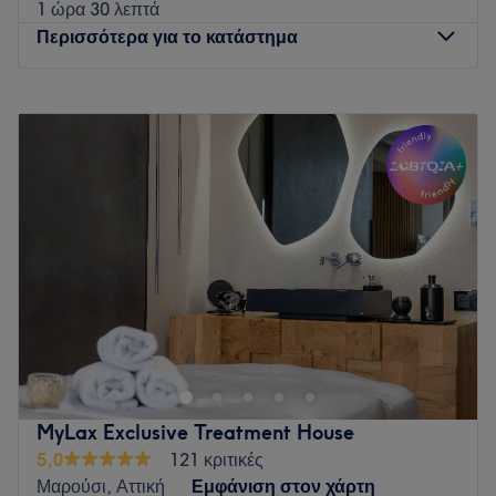
1 ώρα 30 λεπτά
νιώσεις ότι είσαι σε ασφαλή χέρια.
Περισσότερα για το κατάστημα
Τι μας αρέσει:
Περιβάλλον: Φιλόξενο, χαλαρωτικό, μοντέρνο.
Δευτέρα
09:00
–
21:00
Ειδικεύονται σε: Θεραπείες προσώπου, θεραπείες σώματος,
Τρίτη
09:00
–
21:00
αποτρίχωση.
Τετάρτη
09:00
–
21:00
Προϊόντα: Dr. Med Cristine Schrammek, Heliocare,
Πέμπτη
09:00
–
21:00
Medik8.
Παρασκευή
09:00
–
21:00
Go to venue
Σάββατο
Κλειστό
Κυριακή
Κλειστό
Το Elysian beauty salon λειτουργεί στον Εύοσμο
Θεσσαλονίκης από το 2019 από δύο καταξιωμένες
αισθητικούς ΤΕΙ την Άννα και Κωνσταντίνα Κωνσταντινίδου
με πολύ αγάπη και αφοσίωση για τον χώρο της αισθητικής,
με συνεχή έρευνα και αναζήτηση για τις πιο εξελιγμένες
MyLax Exclusive Treatment House
υπηρεσίες και τεχνικές για τα πιο άψογα αποτελέσματα! Στο
5,0
121 κριτικές
κατάστημα θα βρείς ένα ζεστό, φιλόξενο, επαγγελαμτικό
Μαρούσι, Αττική
Εμφάνιση στον χάρτη