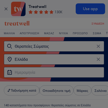
Treatwell
Use app
130K
ΣΎΝΔΕΣΗ
ΜΑΛΛΙΆ
ΑΠΟΤΡΊΧΩΣΗ
ΜΑΣΆΖ
ΝΎΧΙΑ
ΠΡΌΣΩΠΟ
ΣΏΜΑ
T
Ταξινόμηση κατά
Οποιαδήποτε τιμή
Μάρκες
Σαλόνια
140 καταστήματα που προσφέρουν:
θεραπείες σώματος σε Ελλάδα