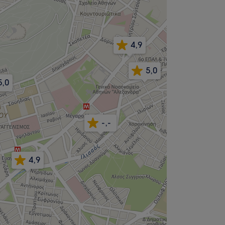
4,9
5,0
5,0
-,-
4,9