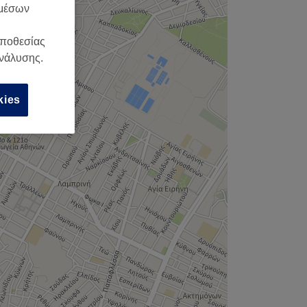
 μέσων
οποθεσίας
ανάλυσης.
kies