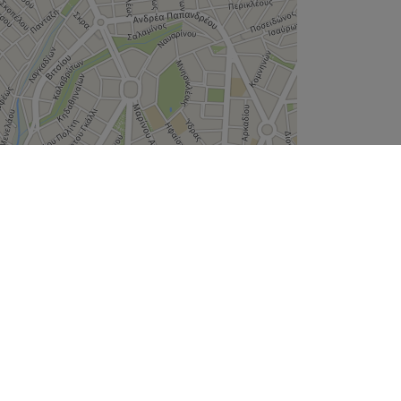
Leaflet
| ©
OpenStreetMap
contributors
Εταιρεία