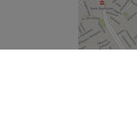
ών με τα πόδια από τη στάση
σεις λεωφορείων.
ου προσφέρει υπηρεσίες
μφωνα με τις ανάγκες σου.
εραπείες προσώπου και
Go to venue
Αττική
Αθήνα
>
>
άλυψε
Συνεργάτες