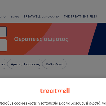
ΩΠΟ
ΣΏΜΑ
TREATWELL ΔΩΡΟΚΆΡΤΑ
THE TREATMENT FILES
Θεραπείες σώματος
νια
Άμεσες Προσφορές
Βαθμολογία
ς κοντά Κολωνάκι, Αθήνα
+
ic Stories
174 κριτικές
−
οιούμε cookies ώστε η τοποθεσία μας να λειτουργεί σωστά, ν
Αθήνα