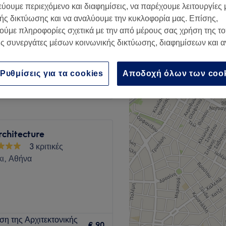
εύουμε περιεχόμενο και διαφημίσεις, να παρέχουμε λειτουργίες
ής δικτύωσης και να αναλύουμε την κυκλοφορία μας. Επίσης,
ούμε πληροφορίες σχετικά με την από μέρους σας χρήση της τ
ς συνεργάτες μέσων κοινωνικής δικτύωσης, διαφημίσεων και 
€ 40
Ρυθμίσεις για τα cookies
Αποδοχή όλων των coo
chitecture
3 κριτικές
ι, Αθήνα
άρτια εξοπλισμένο ινστιτούτο
η της Αρχιτεκτονικής
ρο της ιατρικής αισθητικής
€ 90