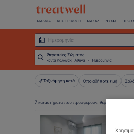
ΜΑΛΛΙΆ
ΑΠΟΤΡΊΧΩΣΗ
ΜΑΣΆΖ
ΝΎΧΙΑ
ΠΡΌΣ
Θεραπείες Σώματος
κοντά Κολωνάκι, Αθήνα
・
Ημερομηνία
Ταξινόμηση κατά
Οποιαδήποτε τιμή
Σαλό
7 καταστήματα που προσφέρουν:
θεραπείες σώματο
Aesthet
5,0
Χρησιμοπ
Γκύζη, 