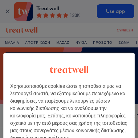
Treatwell
Use app
130K
ΣΎΝΔΕΣΗ
ΜΑΛΛΙΆ
ΑΠΟΤΡΊΧΩΣΗ
ΜΑΣΆΖ
ΝΎΧΙΑ
ΠΡΌΣΩΠΟ
ΣΏΜΑ
T
Χρησιμοποιούμε cookies ώστε η τοποθεσία μας να
λειτουργεί σωστά, να εξατομικεύουμε περιεχόμενο και
διαφημίσεις, να παρέχουμε λειτουργίες μέσων
κοινωνικής δικτύωσης και να αναλύουμε την
Ταξινόμηση κατά
Οποιαδήποτε τιμή
Σαλόνια
Άμεσες 
κυκλοφορία μας. Επίσης, κοινοποιούμε πληροφορίες
σχετικά με την από μέρους σας χρήση της τοποθεσίας
μας στους συνεργάτες μέσων κοινωνικής δικτύωσης,
Ένα κατάστημα που προσφέρει:
διαφημίσεων και ανάλυσης.