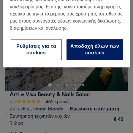
συντήρηση νυχιών σε Ζάκυνθος, Ionian Islands
κυκλοφορία μας. Επίσης, κοινοποιούμε πληροφορίες
σχετικά με την από μέρους σας χρήση της τοποθεσίας
μας στους συνεργάτες μέσων κοινωνικής δικτύωσης,
διαφημίσεων και ανάλυσης.
Ρυθμίσεις για τα
Αποδοχή όλων των
cookies
cookies
Arti e Viso Beauty & Nails Salon
4,9
462 κριτικές
Ζάκυνθος, Ionian Islands
Εμφάνιση στον χάρτη
Συντήρηση τεχνητών νυχιών
€ 40
1 ώρα