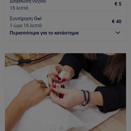
Διόρθωση νυχιού
€ 5
15 λεπτά
Συντήρηση Gel
€ 40
1 ώρα 15 λεπτά
Περισσότερα για το κατάστημα
Δευτέρα
08:00
–
20:00
Τρίτη
08:00
–
20:00
Τετάρτη
08:00
–
20:00
Πέμπτη
08:00
–
20:00
Παρασκευή
08:00
–
18:30
Σάββατο
08:00
–
18:30
Κυριακή
Κλειστό
Απόλαυσε μια μοναδική εμπειρία ομορφιάς στο Arti e Viso
Beauty & Nails Salon. Το κατάστημα προσφέρει υπηρεσίες
μανικιούρ και πεντικιούρ για όλες τις ανάγκες και τα γούστα,
ενώ ακόμα μπορείς να απολαύσεις και υπηρεσίες