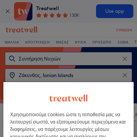
Treatwell
Use app
130K
ΣΎΝΔΕΣΗ
ΜΑΛΛΙΆ
ΑΠΟΤΡΊΧΩΣΗ
ΜΑΣΆΖ
ΝΎΧΙΑ
ΠΡΌΣΩΠΟ
ΣΏΜΑ
T
Χρησιμοποιούμε cookies ώστε η τοποθεσία μας να
Ταξινόμηση κατά
Οποιαδήποτε τιμή
Σαλόνια
Άμεσες 
λειτουργεί σωστά, να εξατομικεύουμε περιεχόμενο και
διαφημίσεις, να παρέχουμε λειτουργίες μέσων
2 καταστήματα που προσφέρουν:
κοινωνικής δικτύωσης και να αναλύουμε την