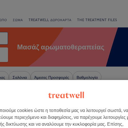
ΩΠΟ
ΣΏΜΑ
TREATWELL ΔΩΡΟΚΆΡΤΑ
THE TREATMENT FILES
Μασάζ αρωματοθεραπείας
κες
Σαλόνια
Άμεσες Προσφορές
Βαθμολογία
απείας κοντά Περιστέρι, Αττική
οιούμε cookies ώστε η τοποθεσία μας να λειτουργεί σωστά, ν
+
 Massage Spa -
εύουμε περιεχόμενο και διαφημίσεις, να παρέχουμε λειτουργίες
έρι
−
ής δικτύωσης και να αναλύουμε την κυκλοφορία μας. Επίσης,
64 κριτικές