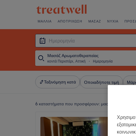
ΜΑΛΛΙΆ
ΑΠΟΤΡΊΧΩΣΗ
ΜΑΣΆΖ
ΝΎΧΙΑ
ΠΡΌΣ
Μασάζ Αρωματοθεραπείας
κοντά Περιστέρι, Αττική
・
Ημερομηνία
Ταξινόμηση κατά
Οποιαδήποτε τιμή
Μάρ
6 καταστήματα που προσφέρουν:
μασάζ αρωματοθερ
Χρησιμοπ
Utopia
εξατομικ
Περιστ
κοινωνικ
4,9