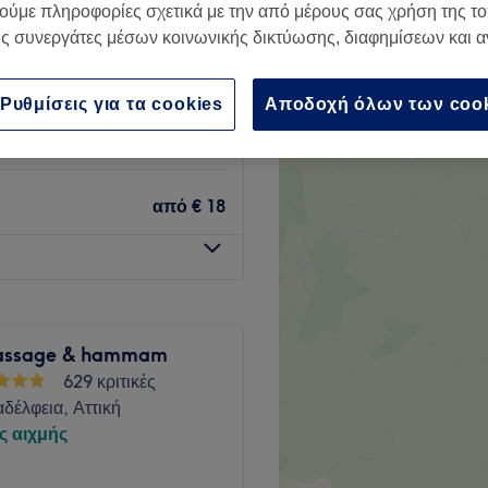
ούμε πληροφορίες σχετικά με την από μέρους σας χρήση της τ
ι, Αττική
ς συνεργάτες μέσων κοινωνικής δικτύωσης, διαφημίσεων και 
Ρυθμίσεις για τα cookies
Αποδοχή όλων των coo
από
€ 16
από
€ 18
assage & hammam
629 κριτικές
δέλφεια, Αττική
ς αιχμής