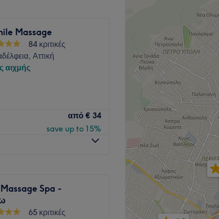
ς.
ν με το hammam για βέλτιστα
ρφωμένους χώρους για ντους
ile Massage
ποίηση.
84 κριτικές
δέλφεια, Αττική
Go to venue
ς αιχμής
Αθήνας και προσφέρει
από
€ 34
ας είναι να αποκαταστήσουμε
save up to 15%
ηρεσίες μας είναι αυστηρές
Go to venue
 Massage Spa -
εω
65 κριτικές