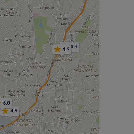
4,9
4,9
5,0
4,9