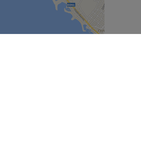
Leaflet
| ©
OpenStreetMap
contributors
Εταιρεία
Σχετικά με Εμάς
ect
Θέσεις Εργασίας