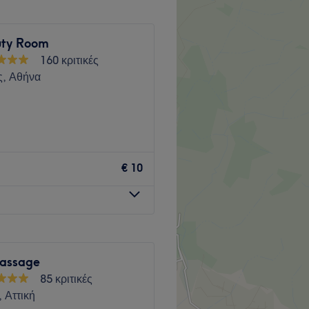
uty Room
160 κριτικές
, Αθήνα
Go to venue
€ 10
assage
85 κριτικές
 Αττική