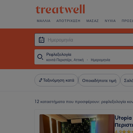
ΜΑΛΛΙΆ
ΑΠΟΤΡΊΧΩΣΗ
ΜΑΣΆΖ
ΝΎΧΙΑ
ΠΡΌΣ
Ρεφλεξολογία
κοντά Περιστέρι, Αττική
・
Ημερομηνία
Ταξινόμηση κατά
Οποιαδήποτε τιμή
Σαλό
12 καταστήματα που προσφέρουν:
ρεφλεξολογία κον
Utopia
Περιστ
4,9