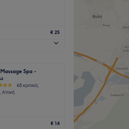
Go to venue
€ 25
 Massage Spa -
εω
65 κριτικές
 Αττική
μος χώρος, όπου η μάλαξη
 αποκατάσταση. Με
€ 14
νικές μάλαξης,