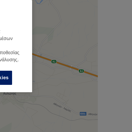
α
 μέσων
οποθεσίας
ανάλυσης.
kies