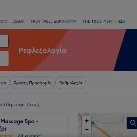
ΩΠΟ
ΣΏΜΑ
TREATWELL ΔΩΡΟΚΆΡΤΑ
THE TREATMENT FILES
Ρεφλεξολογία
νια
Άμεσες Προσφορές
Βαθμολογία
τά Περιστέρι, Αττική
+
 Massage Spa -
έρι
−
64 κριτικές