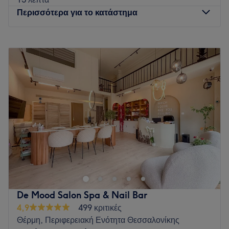
Περισσότερα για το κατάστημα
Δευτέρα
09:00
–
20:00
Τρίτη
09:00
–
20:00
Τετάρτη
09:00
–
20:00
Πέμπτη
09:00
–
20:00
Παρασκευή
09:00
–
20:00
Σάββατο
09:00
–
17:00
Κυριακή
Κλειστό
Go to venue
De Mood Salon Spa & Nail Bar
4,9
499 κριτικές
Θέρμη, Περιφερειακή Ενότητα Θεσσαλονίκης