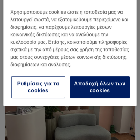
Στρασάκια
€ 0,20
Χρησιμοποιούμε cookies ώστε η τοποθεσία μας να
15 λεπτά
λειτουργεί σωστά, να εξατομικεύουμε περιεχόμενο και
Swarovski Στρασάκια
διαφημίσεις, να παρέχουμε λειτουργίες μέσων
€ 0,50
15 λεπτά
κοινωνικής δικτύωσης και να αναλύουμε την
κυκλοφορία μας. Επίσης, κοινοποιούμε πληροφορίες
Περισσότερα για το κατάστημα
σχετικά με την από μέρους σας χρήση της τοποθεσίας
μας στους συνεργάτες μέσων κοινωνικής δικτύωσης,
Δευτέρα
10:00
–
21:00
διαφημίσεων και ανάλυσης.
Τρίτη
10:00
–
21:00
Τετάρτη
10:00
–
21:00
Πέμπτη
10:00
–
21:00
Ρυθμίσεις για τα
Αποδοχή όλων των
Παρασκευή
10:00
–
21:00
cookies
cookies
Σάββατο
Κλειστό
Κυριακή
Κλειστό
Το κατάστημα MAROSE- Body & Soul Redefined στην
Θέρμη, έχει σαν γνώμονα την άρτια τεχνική εκπαίδευση, τη
συνεχή αναζήτηση για μικρές στιγμές χαλάρωσης μέσα στη