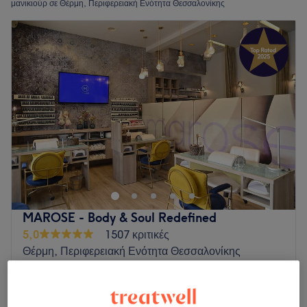
μανικιούρ σε Θέρμη, Περιφερειακή Ενότητα Θεσσαλονίκης
MAROSE - Body & Soul Redefined
5,0
1507 κριτικές
Θέρμη, Περιφερειακή Ενότητα Θεσσαλονίκης
Εμφάνιση στον χάρτη
Μανικιούρ Σκόνη/Καθρέφτης
€ 3
15 λεπτά