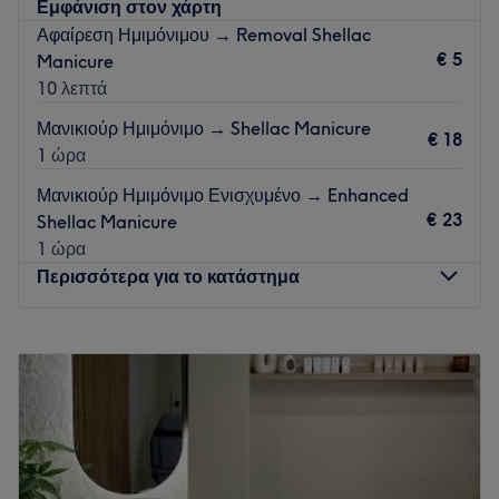
Εμφάνιση στον χάρτη
Αφαίρεση Ημιμόνιμου → Removal Shellac
€ 5
Manicure
10 λεπτά
Μανικιούρ Ημιμόνιμο → Shellac Manicure
€ 18
1 ώρα
Μανικιούρ Ημιμόνιμο Ενισχυμένο → Enhanced
€ 23
Shellac Manicure
1 ώρα
Περισσότερα για το κατάστημα
Δευτέρα
09:00
–
21:00
Τρίτη
09:00
–
21:00
Τετάρτη
09:00
–
21:00
Πέμπτη
09:00
–
21:00
Παρασκευή
09:00
–
21:00
Σάββατο
Κλειστό
Κυριακή
Κλειστό