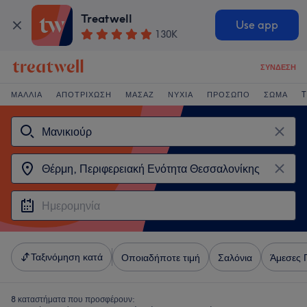
Treatwell
Use app
130K
ΣΎΝΔΕΣΗ
ΜΑΛΛΙΆ
ΑΠΟΤΡΊΧΩΣΗ
ΜΑΣΆΖ
ΝΎΧΙΑ
ΠΡΌΣΩΠΟ
ΣΏΜΑ
T
Ταξινόμηση κατά
Οποιαδήποτε τιμή
Σαλόνια
Άμεσες 
8 καταστήματα που προσφέρουν: