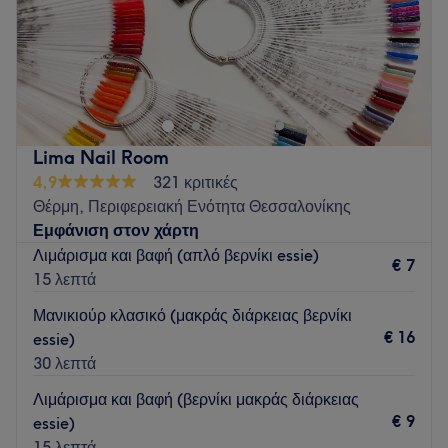
Συγκοινωνία:
Το κατάστημα βρίσκεται κοντά σε στάσεις λεωφορείων.
Go to venue
Η ομάδα
:
Η ομάδα πιστεύει ότι αξίζεις το καλύτερο και σου το
προσφέρει με όποια υπηρεσία κι αν επιλέξεις.
Lima Nail Room
Τι μας αρέσει:
4,9
321 κριτικές
Περιβάλλον: Ζεστό, φιλικό.
Θέρμη, Περιφερειακή Ενότητα Θεσσαλονίκης
Ειδικεύονται σε: Μανικιούρ, extensions βλεφαρίδων, μασάζ,
Εμφάνιση στον χάρτη
μακιγιάζ.
Λιμάρισμα και βαφή (απλό βερνίκι essie)
€ 7
Go to venue
15 λεπτά
Μανικιούρ κλασικό (μακράς διάρκειας βερνίκι
€ 16
essie)
30 λεπτά
Λιμάρισμα και βαφή (βερνίκι μακράς διάρκειας
€ 9
essie)
15 λεπτά