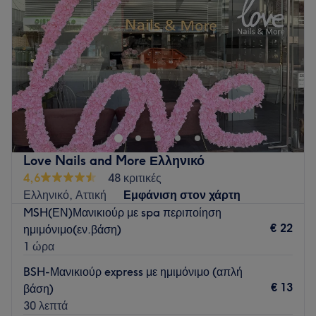
Παρασκευή
10:00
–
20:00
Σάββατο
10:00
–
18:00
Κυριακή
Κλειστό
Το Iconic Nails βρίσκεται στη Γλυφάδα και προσφέρει μια
μεγάλη γκάμα υπηρεσιών ομορφιάς.
Go to venue
Love Nails and More Ελληνικό
4,6
48 κριτικές
Ελληνικό, Αττική
Εμφάνιση στον χάρτη
MSH(ΕΝ)Μανικιούρ με spa περιποίηση
€ 22
ημιμόνιμο(εν.βάση)
1 ώρα
BSH-Μανικιούρ express με ημιμόνιμο (απλή
€ 13
βάση)
30 λεπτά