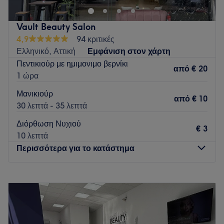
Go to venue
Vault Beauty Salon
4,9
94 κριτικές
Ελληνικό, Αττική
Εμφάνιση στον χάρτη
Πεντικιούρ με ημιμονιμο βερνίκι
από
€ 20
1 ώρα
Μανικιούρ
από
€ 10
30 λεπτά - 35 λεπτά
Διόρθωση Νυχιού
€ 3
10 λεπτά
Περισσότερα για το κατάστημα
Δευτέρα
10:00
–
18:00
Τρίτη
09:00
–
20:00
Τετάρτη
09:00
–
20:00
Πέμπτη
09:00
–
20:00
Παρασκευή
09:00
–
20:00