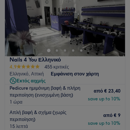
Σάββατο
09:00
–
17:00
Κυριακή
Κλειστό
Το Vault Beauty Salon είναι ένας σύγχρονος και πολυτελής
χώρος ομορφιάς που συνδυάζει ανδρικό barber, γυναικείο
κομμωτήριο και υπηρεσίες νυχιών, προσφέροντας
ολοκληρωμένη εμπειρία περιποίησης υψηλού επιπέδου. Με
έμφαση στη λεπτομέρεια, την αισθητική και την ποιότητα, η
Nails 4 You Ελληνικό
ομάδα μας αποτελείται από έμπειρους επαγγελματίες που
4,9
455 κριτικές
ακολουθούν τις τελευταίες τάσεις στην κομμωτική και την
Ελληνικό, Αττική
Εμφάνιση στον χάρτη
ομορφιά. Σε έναν προσεγμένο, μοντέρνο και φιλόξενο χώρο.
Εκτός αιχμής
Go to venue
Pedicure ημιμόνιμη βαφή & πλήρη
από
€ 23,40
περιποίηση (ενισχυμένη βάση)
save up to 10%
1 ώρα
Απλή βαφή & σχήμα (χωρίς
από
€ 9
περιποίηση)
save up to 10%
15 λεπτά