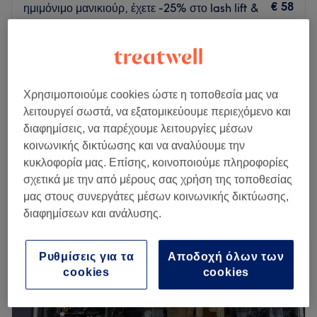
€ 58
ημιμόνιμο μανικιούρ, έχετε -25% στο lash lift &
tint!
€ 68
1 ώρα 55 λεπτά
Αφαίρεση Τεχνητών
€ 10
30 λεπτά
Χρησιμοποιούμε cookies ώστε η τοποθεσία μας να
Περισσότερα για το κατάστημα
λειτουργεί σωστά, να εξατομικεύουμε περιεχόμενο και
διαφημίσεις, να παρέχουμε λειτουργίες μέσων
Δευτέρα
Κλειστό
κοινωνικής δικτύωσης και να αναλύουμε την
Τρίτη
09:00
–
21:00
κυκλοφορία μας. Επίσης, κοινοποιούμε πληροφορίες
Τετάρτη
09:00
–
21:00
σχετικά με την από μέρους σας χρήση της τοποθεσίας
Πέμπτη
09:00
–
21:00
μας στους συνεργάτες μέσων κοινωνικής δικτύωσης,
Παρασκευή
09:00
–
21:00
διαφημίσεων και ανάλυσης.
Σάββατο
09:00
–
15:00
Κυριακή
Κλειστό
Ρυθμίσεις για τα
Αποδοχή όλων των
cookies
cookies
Ένας νέος χώρος ομορφιάς ανοίγει την άνοιξη στη καρδιά
του Ελληνικού. Μια ομάδα με όρεξη και εμπειρία να σε
εξυπηρετήσει σε όλες τις υπηρεσίες που παρέχουμε.