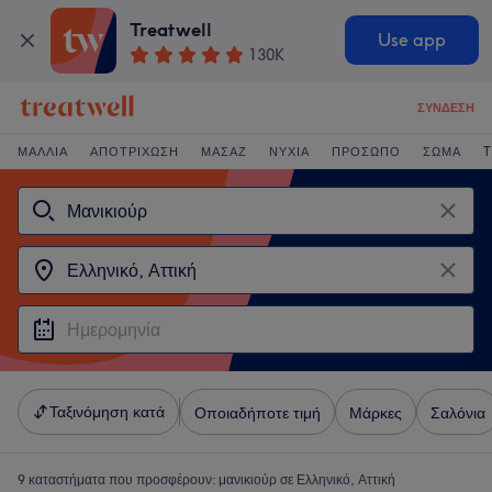
Treatwell
Use app
130K
ΣΎΝΔΕΣΗ
ΜΑΛΛΙΆ
ΑΠΟΤΡΊΧΩΣΗ
ΜΑΣΆΖ
ΝΎΧΙΑ
ΠΡΌΣΩΠΟ
ΣΏΜΑ
T
Ταξινόμηση κατά
Οποιαδήποτε τιμή
Μάρκες
Σαλόνια
9 καταστήματα που προσφέρουν:
μανικιούρ σε Ελληνικό, Αττική