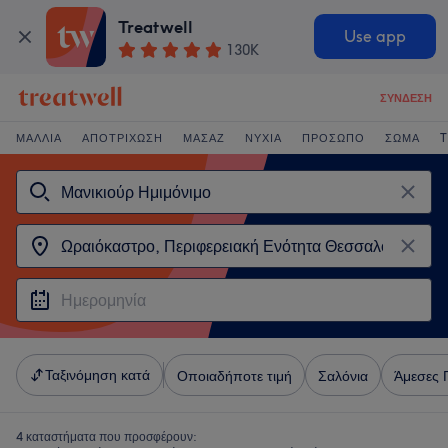
Treatwell
Use app
130K
ΣΎΝΔΕΣΗ
ΜΑΛΛΙΆ
ΑΠΟΤΡΊΧΩΣΗ
ΜΑΣΆΖ
ΝΎΧΙΑ
ΠΡΌΣΩΠΟ
ΣΏΜΑ
T
Ταξινόμηση κατά
Οποιαδήποτε τιμή
Σαλόνια
Άμεσες 
4 καταστήματα που προσφέρουν: