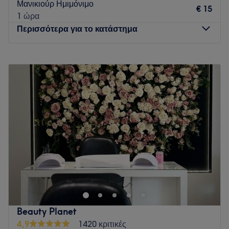
Μανικιούρ Ημιμόνιμο
€ 15
1 ώρα
Περισσότερα για το κατάστημα
Δευτέρα
09:00
–
21:00
Τρίτη
09:00
–
21:00
Τετάρτη
09:00
–
21:00
Πέμπτη
09:00
–
21:00
Παρασκευή
09:00
–
21:00
Σάββατο
Κλειστό
Κυριακή
Κλειστό
Αν τρέχεις να προλάβεις ένα σωρό πράγματα μες την μέρα
σου και δεν έχεις τον χρόνο που θα ήθελες για να
περιποιηθείς τον εαυτό σου, επισκέψου το Andriαnna
Beauty Salon. Το κατάστημα βρίσκεται στο Ωραιόκαστρο
Θεσσαλονίκης και προσφέρεις μεγάλη γκάμα υπηρεσιών
Beauty Planet
ομορφιάς. Μπορείς να κλείσεις ραντεβού για μανικιούρ,
4,9
1420 κριτικές
πεντικιούρ, αποτρίχωση, βλεφαρίδες ακόμα και μακιγιάζ.