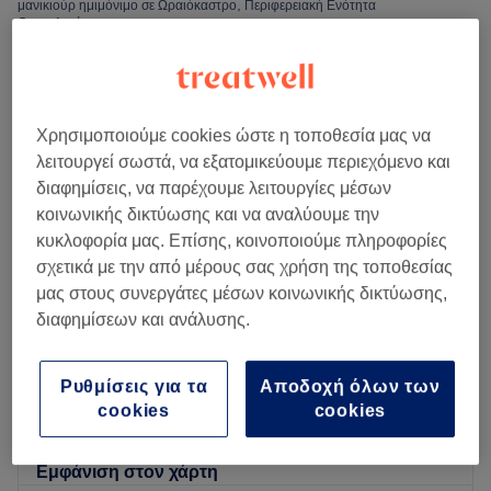
μανικιούρ ημιμόνιμο σε Ωραιόκαστρο, Περιφερειακή Ενότητα
Θεσσαλονίκης
Χρησιμοποιούμε cookies ώστε η τοποθεσία μας να
λειτουργεί σωστά, να εξατομικεύουμε περιεχόμενο και
διαφημίσεις, να παρέχουμε λειτουργίες μέσων
κοινωνικής δικτύωσης και να αναλύουμε την
κυκλοφορία μας. Επίσης, κοινοποιούμε πληροφορίες
σχετικά με την από μέρους σας χρήση της τοποθεσίας
μας στους συνεργάτες μέσων κοινωνικής δικτύωσης,
διαφημίσεων και ανάλυσης.
Andrianna Beauty Salon
Ρυθμίσεις για τα
Αποδοχή όλων των
4,9
350 κριτικές
cookies
cookies
Ωραιόκαστρο, Περιφερειακή Ενότητα
Θεσσαλονίκης
Εμφάνιση στον χάρτη