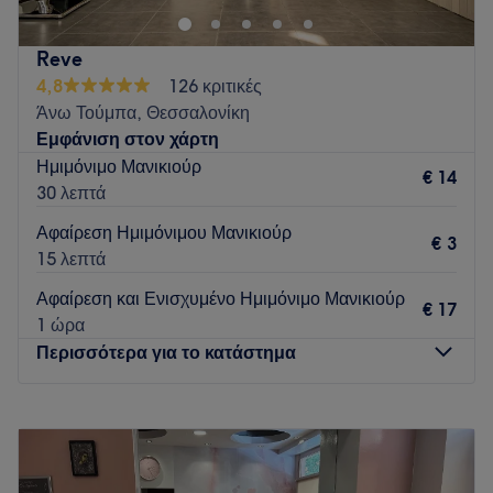
ρομαντισμό του, προσφέροντας μια αίσθηση διακριτικής
πολυτέλειας. Εξειδικεύεται σε υπηρεσίες μανικιούρ,
Reve
πεντικιούρ και nail art, τεχνητά νύχια, περιποίηση φρυδιών,
4,8
126 κριτικές
μασάζ, αποτρίχωση, lash lift και brow lamination. Δίνουμε
Άνω Τούμπα, Θεσσαλονίκη
μεγάλη έμφαση στην καθαριότητα ιατρικών προτύπων και
Εμφάνιση στον χάρτη
στη χρήση άριστης ποιότητας υλικών και εργαλείων.
Ημιμόνιμο Μανικιούρ
€ 14
Go to venue
30 λεπτά
Αφαίρεση Ημιμόνιμου Μανικιούρ
€ 3
15 λεπτά
Αφαίρεση και Ενισχυμένο Ημιμόνιμο Μανικιούρ
€ 17
1 ώρα
Περισσότερα για το κατάστημα
Δευτέρα
12:00
–
20:00
Τρίτη
09:00
–
21:00
Τετάρτη
09:00
–
21:00
Πέμπτη
09:00
–
21:00