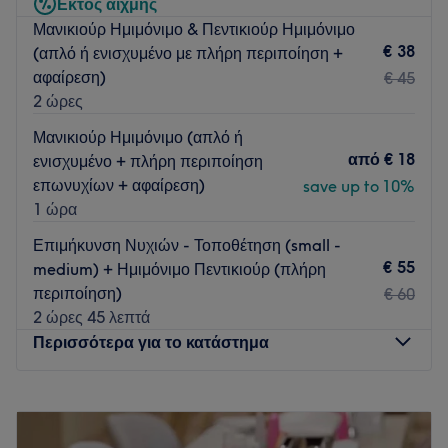
Εκτός αιχμής
εξυπηρέτηση και επαγγελματισμό.
Μανικιούρ Ημιμόνιμο & Πεντικιούρ Ημιμόνιμο
Τα προιοντα που χρησιμοποιούμε στην ονυχοπλαστικη ΔΕΝ
€ 38
(απλό ή ενισχυμένο με πλήρη περιποίηση +
περιεχουν την απαγορευμένη ουσία TPO και οι λάμπες που
αφαίρεση)
€ 45
χρησιμοποιούμε για την σκλήρινση των υλικών ειναι LED και
2 ώρες
οχι UV
Μανικιούρ Ημιμόνιμο (απλό ή
Τι μας αρέσει στο μέρος
από
€ 18
ενισχυμένο + πλήρη περιποίηση
Περιβάλλον: {}
επωνυχίων + αφαίρεση)
save up to 10%
Ειδικεύονται σε: υπηρεσίες ονυχοπλαστικής
1 ώρα
Go to venue
Επιμήκυνση Νυχιών - Τοποθέτηση (small -
€ 55
medium) + Ημιμόνιμο Πεντικιούρ (πλήρη
περιποίηση)
€ 60
2 ώρες 45 λεπτά
Περισσότερα για το κατάστημα
Δευτέρα
10:00
–
18:00
Τρίτη
10:00
–
20:00
Τετάρτη
10:00
–
18:00