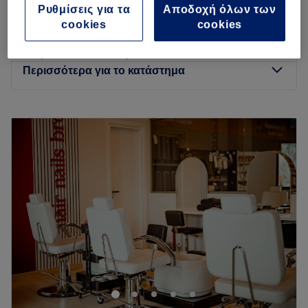
Ρυθμίσεις για τα
Αποδοχή όλων των
50 λεπτά
cookies
cookies
Συντήρηση Gel
από
€ 28
1 ώρα 15 λεπτά - 1 ώρα 20 λεπτά
Περισσότερα για το κατάστημα
Δευτέρα
09:00
–
21:00
Τρίτη
09:00
–
21:00
Τετάρτη
09:00
–
21:00
Πέμπτη
09:00
–
21:00
Παρασκευή
09:00
–
21:00
Σάββατο
09:00
–
15:00
Κυριακή
Κλειστό
Η περιποίηση, ειδικά των χεριών, είναι αυτό που κάνει την
κάθε γυναίκα να ξεχωρίζει. Γι’ αυτό το λόγο, τα Nails 4 You
φροντίζουν για εσάς! Χρησιμοποιώντας ποιοτικά ελεγμένα
προϊόντα, που θα προσφέρουν στα νύχια σας την
απαραίτητη φροντίδα, πετυχαίνουμε ένα αποτέλεσμα που