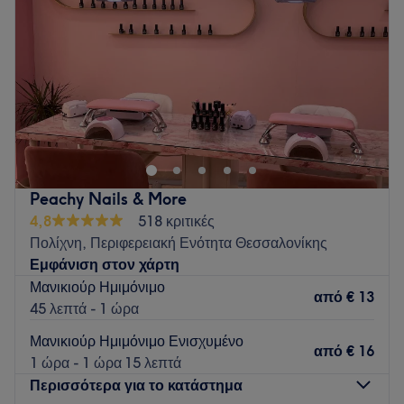
Παρασκευή
10:00
–
20:00
Σάββατο
09:00
–
16:00
Κυριακή
Κλειστό
✨ Be Beauty Panda – Ο χώρος που η φροντίδα συναντά
την ομορφιά! ✨ Στο ινστιτούτο αισθητικής μας θα βρεις ένα
ζεστό και χαλαρωτικό περιβάλλον, ιδανικό για να αφιερώσεις
χρόνο στον εαυτό σου. Προσφέρουμε ολοκληρωμένες
υπηρεσίες περιποίησης προσώπου και σώματος,
Peachy Nails & More
αποτρίχωσης και εξειδικευμένες θεραπείες, με στόχο να
4,8
518 κριτικές
αναδείξουμε τη φυσική σου ομορφιά,χρησιμοποιώντας
Πολίχνη, Περιφερειακή Ενότητα Θεσσαλονίκης
επαγγελματικά προιόντα υψηλής ποιότητας.
Εμφάνιση στον χάρτη
Go to venue
Μανικιούρ Ημιμόνιμο
από
€ 13
45 λεπτά - 1 ώρα
Μανικιούρ Ημιμόνιμο Ενισχυμένο
από
€ 16
1 ώρα - 1 ώρα 15 λεπτά
Περισσότερα για το κατάστημα