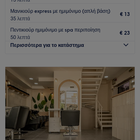
Μανικιούρ express με ημιμόνιμο (απλή βάση)
€ 13
35 λεπτά
Πεντικιούρ ημιμόνιμο με spa περιποίηση
€ 23
50 λεπτά
Περισσότερα για το κατάστημα
Δευτέρα
09:00
–
21:00
Τρίτη
09:00
–
21:00
Τετάρτη
09:00
–
21:00
Πέμπτη
09:00
–
21:00
Παρασκευή
09:00
–
21:00
Σάββατο
09:00
–
17:00
Κυριακή
Κλειστό
Το Love Nails & More στην Καλαμαριά «παραμυθένιος
πολυχώρος ομορφιάς» που συνδυάζει την υψηλή αισθητική
με την επαγγελματική φροντίδα. Ο χώρος ξεχωρίζει για τον