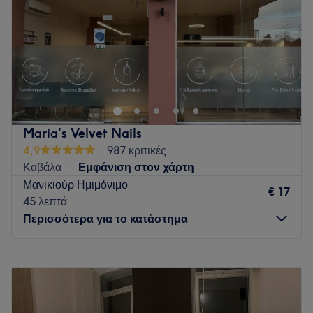
Σάββατο
10:00
–
20:00
Κυριακή
Κλειστό
Το κατάστημα βρίσκεται εντός του ΑΒ Βασιλόπουλος
Πυλαίας
Go to venue
Maria's Velvet Nails
4,9
987 κριτικές
Καβάλα
Εμφάνιση στον χάρτη
Μανικιούρ Ημιμόνιμο
€ 17
45 λεπτά
Περισσότερα για το κατάστημα
Δευτέρα
09:00
–
21:00
Τρίτη
09:00
–
21:00
Τετάρτη
09:00
–
21:00
Πέμπτη
10:00
–
21:00