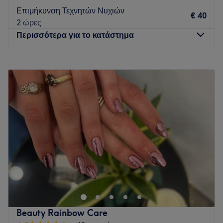
Επιμήκυνση Τεχνητών Νυχιών
€ 40
2 ώρες
Περισσότερα για το κατάστημα
Δευτέρα
10:00
–
20:00
Τρίτη
10:00
–
20:00
Τετάρτη
10:00
–
20:00
Πέμπτη
10:00
–
20:00
Παρασκευή
10:00
–
20:00
Σάββατο
10:00
–
20:00
Κυριακή
Κλειστό
Go to venue
Beauty Rainbow Care