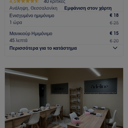
4,5
40 κριτικές
Ανάληψη, Θεσσαλονίκη
Εμφάνιση στον χάρτη
€ 18
Ενισχυμένο ημιμόνιμο
1 ώρα
€ 25
€ 15
Μανικιούρ Ημιμόνιμο
45 λεπτά
€ 20
Περισσότερα για το κατάστημα
Δευτέρα
11:00
–
16:00
Τρίτη
10:30
–
19:30
Τετάρτη
10:30
–
19:00
Πέμπτη
10:30
–
19:00
Παρασκευή
10:30
–
19:00
Σάββατο
10:30
–
15:30
Κυριακή
Κλειστό
Το Beauty Rainbow είναι ένας χώρος ομορφιάς που
βρίσκεται στη Θεσσαλονίκη, προσφέροντας υπηρεσίες