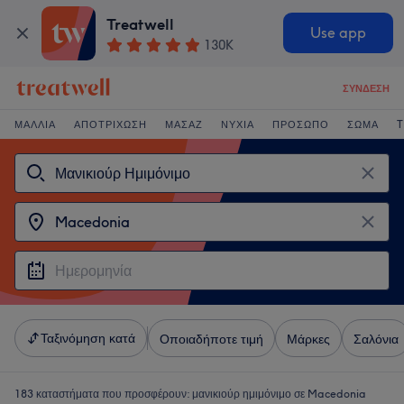
Treatwell
Use app
130K
ΣΎΝΔΕΣΗ
ΜΑΛΛΙΆ
ΑΠΟΤΡΊΧΩΣΗ
ΜΑΣΆΖ
ΝΎΧΙΑ
ΠΡΌΣΩΠΟ
ΣΏΜΑ
T
Ταξινόμηση κατά
Οποιαδήποτε τιμή
Μάρκες
Σαλόνια
183 καταστήματα που προσφέρουν:
μανικιούρ ημιμόνιμο σε Macedonia