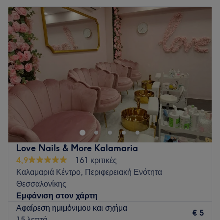
Τρίτη
10:00
–
20:00
Τετάρτη
10:00
–
20:00
Πέμπτη
10:00
–
20:00
Παρασκευή
10:00
–
20:00
Σάββατο
10:00
–
18:00
Κυριακή
Κλειστό
Το Adeline βρίσκεται στο κέντρο της Θεσσαλονίκης και
προσφέρει μια μεγάλη γκάμα υπηρεσιών
Go to venue
Love Nails & More Kalamaria
4,9
161 κριτικές
Καλαμαριά Κέντρο, Περιφερειακή Ενότητα
Θεσσαλονίκης
Εμφάνιση στον χάρτη
Αφαίρεση ημιμόνιμου και σχήμα
€ 5
15 λεπτά