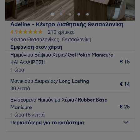
ονυχοπλαστικής.
Η ομάδα
Adeline - Κέντρο Αισθητικής Θεσσαλονίκη
Η ομάδα του Beauty Rainbow αποτελείται από μια μικρή
4,9
210 κριτικές
ομάδα επαγγελματιών που φροντίζουν τους πελάτες με
Κέντρο Θεσσαλονίκης, Θεσσαλονίκη
επαγγελματισμό και αφοσίωση, προσφέροντας μια
Εμφάνιση στον χάρτη
ευχάριστη εμπειρία ομορφιάς.
Ημιμόνιμο Βάψιμο Χέρια/ Gel Polish Manicure
Τι μας αρέσει στο μέρος
€ 15
ΚΑΙ ΑΦΑΙΡΕΣΗ
Περιβάλλον: μοντέρνο
1 ώρα
Ειδικεύονται σε: υπηρεσίες ονυχοπλαστικής
Μανικιούρ Διαρκείας/ Long Lasting
Go to venue
€ 14
30 λεπτά
Ενισχυμένο Ημιμόνιμο Χέρια / Rubber Base
€ 25
Manicure
1 ώρα 15 λεπτά
Περισσότερα για το κατάστημα
Δευτέρα
10:00
–
20:00