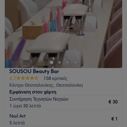
Πέμπτη
10:00
–
20:00
Παρασκευή
10:00
–
20:00
Σάββατο
10:00
–
16:00
Κυριακή
Κλειστό
Καλώς ήρθατε στον χώρο του Beauty Hall skg, όπου η
ομορφιά συναντά την φροντίδα των ειδικών στην
περιποίηση άκρων και στην αισθητική. Το εκπαιδευμένο
προσωπικό μας είναι εδώ για να σας παρέχει
ολοκληρωμένες υπηρεσίες ομορφιάς και περιποίησης που
SOUSOU Beauty Bar
θα ανανεώσουν άμεσα την εμφάνιση και την διάθεσή σας!
4,7
158 κριτικές
Ανυπομονούμε να σας γνωρίσουμε και να σας
Κέντρο Θεσσαλονίκης, Θεσσαλονίκη
εξυπηρετήσουμε!
Εμφάνιση στον χάρτη
Go to venue
Συντήρηση Τεχνητών Νυχιών
€ 30
1 ώρα 30 λεπτά
Nail Art
€ 1
5 λεπτά