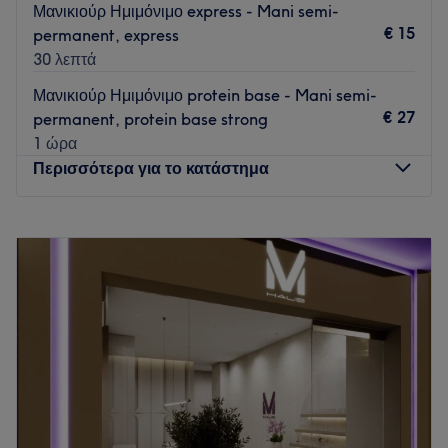
Μανικιούρ Ημιμόνιμο express - Mani semi-
€ 15
permanent, express
30 λεπτά
Μανικιούρ Ημιμόνιμο protein base - Mani semi-
€ 27
permanent, protein base strong
1 ώρα
Περισσότερα για το κατάστημα
Δευτέρα
12:00
–
20:00
Τρίτη
10:00
–
20:00
Τετάρτη
10:00
–
20:00
Πέμπτη
10:00
–
20:00
Παρασκευή
10:00
–
20:00
Σάββατο
10:00
–
18:00
Κυριακή
Κλειστό
Στο κέντρο της Θεσσαλονίκης, βρίσκεται ένας από τους
ωραιότερους χώρους ομορφιάς. Στο White Nails Beauty