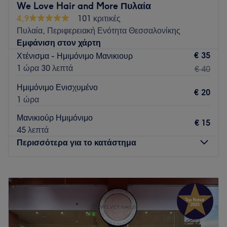
We Love Hair and More Πυλαία
διαρκεί και χαρίζουμε την κατάλληλη λάμψη και περιποίηση
4,9
101 κριτικές
στην όψη των χεριών σας!
Πυλαία, Περιφερειακή Ενότητα Θεσσαλονίκης
Go to venue
Εμφάνιση στον χάρτη
€ 35
Χτένισμα - Ημιμόνιμο Μανικιουρ
1 ώρα 30 λεπτά
€ 40
Ημιμόνιμο Ενισχυμένο
€ 20
1 ώρα
Μανικιούρ Ημιμόνιμο
€ 15
45 λεπτά
Περισσότερα για το κατάστημα
Δευτέρα
10:00
–
20:00
Τρίτη
10:00
–
20:00
Τετάρτη
10:00
–
20:00
Πέμπτη
10:00
–
20:00
Παρασκευή
10:00
–
20:00