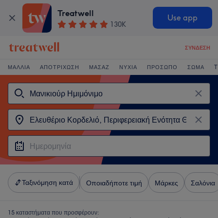
Treatwell
Use app
130K
ΣΎΝΔΕΣΗ
ΜΑΛΛΙΆ
ΑΠΟΤΡΊΧΩΣΗ
ΜΑΣΆΖ
ΝΎΧΙΑ
ΠΡΌΣΩΠΟ
ΣΏΜΑ
T
Ταξινόμηση κατά
Οποιαδήποτε τιμή
Μάρκες
Σαλόνια
15 καταστήματα που προσφέρουν: