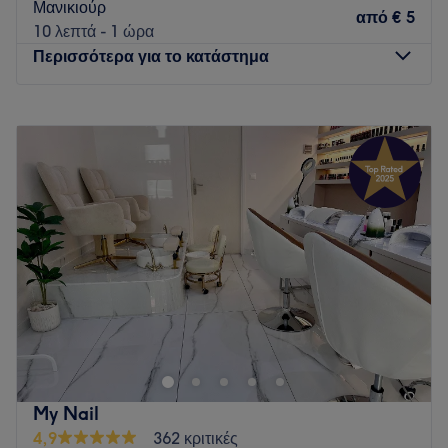
Μανικιούρ
από
€ 5
10 λεπτά - 1 ώρα
Περισσότερα για το κατάστημα
Δευτέρα
10:00
–
20:00
Τρίτη
10:00
–
20:00
Τετάρτη
10:00
–
20:00
Πέμπτη
10:00
–
20:00
Παρασκευή
10:00
–
20:00
Σάββατο
10:00
–
17:00
Κυριακή
Κλειστό
Το velvet beauty studio είναι ένας πολυχώρος ομορφιάς και
βρίσκεται κοντά στο κέντρο του Ευόσμου
Go to venue
My Nail
4,9
362 κριτικές