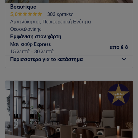
προτεραιότητα.
Beautique
Go to venue
5,0
303 κριτικές
Αμπελόκηποι, Περιφερειακή Ενότητα
Θεσσαλονίκης
Εμφάνιση στον χάρτη
Μανικιούρ Express
από
€ 8
15 λεπτά - 30 λεπτά
Περισσότερα για το κατάστημα
Δευτέρα
10:00
–
20:00
Τρίτη
10:00
–
20:00
Τετάρτη
10:00
–
20:00
Πέμπτη
10:00
–
20:00
Παρασκευή
10:00
–
20:00
Σάββατο
10:00
–
16:00
Κυριακή
Κλειστό
Το Beautique βρίσκεται στη δυτική Θεσσαλονίκη και