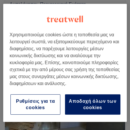
Αμπελόκηποι, Περιφερειακή Ενότητα
Θεσσαλονίκης
Εμφάνιση στον χάρτη
Μανικιούρ Ημιμόνιμο
από
€ 14
45 λεπτά - 1 ώρα
Χρησιμοποιούμε cookies ώστε η τοποθεσία μας να
λειτουργεί σωστά, να εξατομικεύουμε περιεχόμενο και
Αφαίρεση Ημιμόνιμου
€ 3
διαφημίσεις, να παρέχουμε λειτουργίες μέσων
10 λεπτά
κοινωνικής δικτύωσης και να αναλύουμε την
Περισσότερα για το κατάστημα
κυκλοφορία μας. Επίσης, κοινοποιούμε πληροφορίες
σχετικά με την από μέρους σας χρήση της τοποθεσίας
Δευτέρα
09:00
–
21:00
μας στους συνεργάτες μέσων κοινωνικής δικτύωσης,
Τρίτη
09:00
–
21:00
διαφημίσεων και ανάλυσης.
Τετάρτη
09:00
–
21:00
Πέμπτη
09:00
–
21:00
Παρασκευή
09:00
–
21:00
Ρυθμίσεις για τα
Αποδοχή όλων των
Σάββατο
10:00
–
18:00
cookies
cookies
Κυριακή
Κλειστό
Το My Nail είναι χώρος φρέσκος, καθαρός, με μοντέρνο