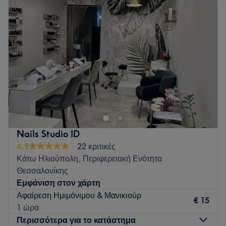
Ειδικεύονται σε: Θεραπείες προσώπου και σώματος,
Τετάρτη
10:00
–
20:00
αποτρίχωση, ημιμόνιμο μακιγιάζ.
Πέμπτη
10:00
–
21:00
Παρασκευή
10:00
–
21:00
Go to venue
Σάββατο
09:00
–
17:00
Κυριακή
Κλειστό
Go to venue
Nails Studio ID
4,9
22 κριτικές
Κάτω Ηλιούπολη, Περιφερειακή Ενότητα
Θεσσαλονίκης
Εμφάνιση στον χάρτη
Αφαίρεση Ημιμόνιμου & Μανικιούρ
€ 15
1 ώρα
Περισσότερα για το κατάστημα