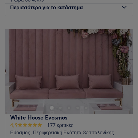
Περισσότερα για το κατάστημα
Δευτέρα
10:00
–
20:00
Τρίτη
10:00
–
20:00
Τετάρτη
10:00
–
20:00
Πέμπτη
10:00
–
20:00
Παρασκευή
10:00
–
20:00
Σάββατο
Κλειστό
Κυριακή
Κλειστό
Το Enpi Nail Salon βρίσκεται στην Θεσσαονίκη και παρέχει
μία μεγάλη γκάμα υπηρεσιών ομορφιάς!
Go to venue
White House Evosmos
4,9
177 κριτικές
Εύοσμος, Περιφερειακή Ενότητα Θεσσαλονίκης