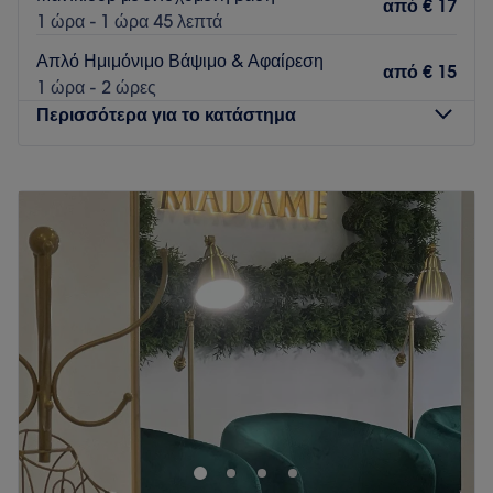
από
€ 17
1 ώρα - 1 ώρα 45 λεπτά
Απλό Ημιμόνιμο Βάψιμο & Αφαίρεση
από
€ 15
1 ώρα - 2 ώρες
Περισσότερα για το κατάστημα
Δευτέρα
09:00
–
21:00
Τρίτη
09:00
–
21:00
Τετάρτη
09:00
–
21:00
Πέμπτη
09:00
–
21:00
Παρασκευή
09:00
–
21:00
Σάββατο
09:00
–
17:00
Κυριακή
Κλειστό
Το Dama beauty studio είναι ένας χώρος ομορφιάς που
βρίσκεται στον Εύοσμο. Εξειδικεύεται στις υπηρεσίες
ονυχοπλαστικής, προσφέροντας στους πελάτες του μια
μοναδική εμπειρία περιποίησης.