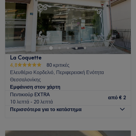
Σάββατο
09:00
–
17:15
Κυριακή
Κλειστό
Welcome to Madame Exclusive Beauty Center
Please arrive ON TIME.
Our Team is ready to serve you!
La Coquette
4,8
80 κριτικές
Thank you !
Ελευθέριο Κορδελιό, Περιφερειακή Ενότητα
Go to venue
Θεσσαλονίκης
Εμφάνιση στον χάρτη
Πεντικιούρ EXTRA
από
€ 2
10 λεπτά - 20 λεπτά
Περισσότερα για το κατάστημα
Δευτέρα
09:30
–
18:00
Τρίτη
09:30
–
20:00