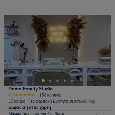
Δευτέρα
12:00
–
20:00
Τρίτη
11:00
–
20:00
Τετάρτη
12:00
–
20:00
Πέμπτη
11:00
–
20:00
Παρασκευή
11:00
–
20:00
Σάββατο
Κλειστό
Κυριακή
Κλειστό
Go to venue
Dama Beauty Studio
4,9
156 κριτικές
Εύοσμος, Περιφερειακή Ενότητα Θεσσαλονίκης
Εμφάνιση στον χάρτη
Μανικιούρ με ενισχυμένη βάση