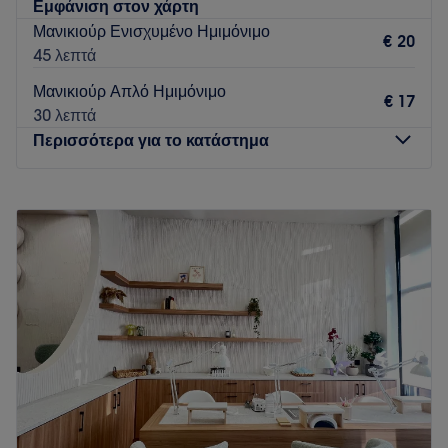
Εμφάνιση στον χάρτη
Μανικιούρ Ενισχυμένο Ημιμόνιμο
€ 20
45 λεπτά
Μανικιούρ Απλό Ημιμόνιμο
€ 17
30 λεπτά
Περισσότερα για το κατάστημα
Δευτέρα
10:00
–
22:00
Τρίτη
10:00
–
22:00
Τετάρτη
10:00
–
22:00
Πέμπτη
10:00
–
22:00
Παρασκευή
10:00
–
22:00
Σάββατο
10:00
–
18:00
Κυριακή
Κλειστό
Το White House Beauty Professionals είναι ένας σύγχρονος
χώρος στον Εύοσμο Θεσσαλονίκης, όπου η ομορφιά
συναντά τον επαγγελματισμό. Η πολυτέλεια και η κομψότητα