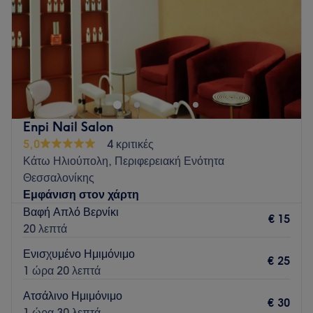
Κυριακή
Κλειστό
Αν ψάχνεις τέλεια νύχια, βλεφαρίδες & φρύδια σε έναν ζεστό,
φιλικό χώρο, μόλις το βρήκες! Προσφέρουμε
manicure,
pedicure, nail art, lash lift, extensions & brow
lamination, hair removal
πάντα με τα καλύτερα προϊόντα
και αυστηρή υγιεινή.
Enpi Nail Salon
Go to venue
5,0
4 κριτικές
Κάτω Ηλιούπολη, Περιφερειακή Ενότητα
Θεσσαλονίκης
Εμφάνιση στον χάρτη
Βαφή Απλό Βερνίκι
€ 15
20 λεπτά
Ενισχυμένο Ημιμόνιμο
€ 25
1 ώρα 20 λεπτά
Ατσάλινο Ημιμόνιμο
€ 30
1 ώρα 30 λεπτά