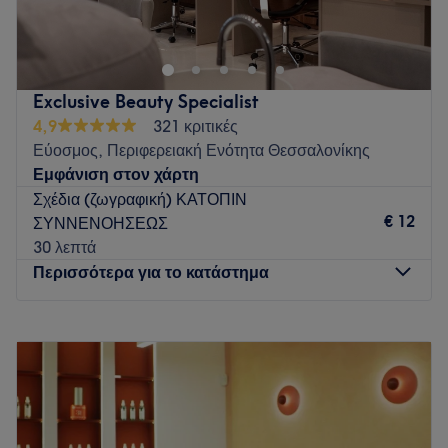
προσφέρει μια μεγάλη γκάμα υπηρεσιών ομορφιάς
Go to venue
Exclusive Beauty Specialist
4,9
321 κριτικές
Εύοσμος, Περιφερειακή Ενότητα Θεσσαλονίκης
Εμφάνιση στον χάρτη
Σχέδια (ζωγραφική) ΚΑΤΟΠΙΝ
€ 12
ΣΥΝΝΕΝΟΗΣΕΩΣ
30 λεπτά
Περισσότερα για το κατάστημα
Δευτέρα
10:00
–
20:00
Τρίτη
10:00
–
20:00
Τετάρτη
10:00
–
20:00
Πέμπτη
10:00
–
20:00
Παρασκευή
10:00
–
20:00
Σάββατο
Κλειστό