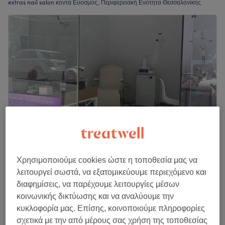
extras nail salon κοντά Εύοσμος, Περιφερειακή Ενότητα Θεσσαλονίκης
Νυχάκι μου
Χρησιμοποιούμε cookies ώστε η τοποθεσία μας να
5,0
29 κριτικές
λειτουργεί σωστά, να εξατομικεύουμε περιεχόμενο και
Κάτω Ηλιούπολη, Περιφερειακή Ενότητα
διαφημίσεις, να παρέχουμε λειτουργίες μέσων
Θεσσαλονίκης
κοινωνικής δικτύωσης και να αναλύουμε την
Εμφάνιση στον χάρτη
κυκλοφορία μας. Επίσης, κοινοποιούμε πληροφορίες
Διόρθωση Νυχιού
σχετικά με την από μέρους σας χρήση της τοποθεσίας