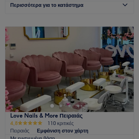
Περισσότερα για το κατάστημα
Δευτέρα
10:00
–
21:30
Τρίτη
10:00
–
21:30
Τετάρτη
10:00
–
21:30
Πέμπτη
10:00
–
21:30
Παρασκευή
10:00
–
21:30
Σάββατο
10:00
–
21:30
Κυριακή
12:00
–
20:30
Το Aqua Magic Spa διευθύνει η Νίκη Μαυράκη. Με γνώσεις
spa και κομμωτηρίου έχει δημιουργήσει ένα χώρο όπου κάθε
γυναίκα και άντρας θα ήθελε να περάσει λίγες μαγικές
στιγμές χαλάρωσης και ομορφιάς.
Love Nails & More Πειραιάς
Διαθέτουμε τις απαραίτητες γνώσεις για να σας
4,8
110 κριτικές
προσφέρουμε υπηρεσίες όπως: μανικιούρ, πεντικιούρ,
Πειραιάς
Εμφάνιση στον χάρτη
φρύδια-βλεφαρίδες, μασάζ, fish spa, κομμώσεις κ.α.
Με ενισχυμένη βάση