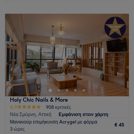
Δευτέρα
Κλειστό
Τρίτη
10:00
–
20:00
Τετάρτη
10:00
–
17:00
Πέμπτη
10:00
–
20:00
Παρασκευή
10:00
–
20:00
Σάββατο
10:00
–
17:00
Κυριακή
Κλειστό
Αναδείξτε τη φυσική σας ομορφιά με περιποιημένα νύχια και
εντυπωσιακές βλεφαρίδες. Στον χώρο μας, η ποιότητα, η
λεπτομέρεια και η φροντίδα συνδυάζονται για να σας
χαρίσουν ένα αποτέλεσμα που θα σας κάνει να νιώθετε
όμορφες και γεμάτες αυτοπεποίθηση κάθε μέρα!
Holy Chic Nails & More
Go to venue
4,9
908 κριτικές
Νέα Σμύρνη, Αττική
Εμφάνιση στον χάρτη
Μανικιούρ επιμήκυνση Acrygel με φόρμα
€ 45
3 ώρες