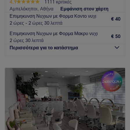
4,9
1111 κριτικές
Κάθε ραντεβού αντιμετωπίζεται με επαγγελματισμό,
Αμπελόκηποι, Αθήνα
Εμφάνιση στον χάρτη
φροντίδα και σεβασμό στον χρόνο σας.
Επιμηκυνση Νυχιων με Φορμα Κοντο νυχι
€ 40
Go to venue
2 ώρες - 2 ώρες 30 λεπτά
Επιμηκυνση Νυχιων με Φορμα Μακρυ νυχι
€ 50
2 ώρες 30 λεπτά
Περισσότερα για το κατάστημα
Δευτέρα
Κλειστό
Τρίτη
12:30
–
20:30
Τετάρτη
10:00
–
18:00
Πέμπτη
12:30
–
20:30
Παρασκευή
12:30
–
20:30
Σάββατο
10:00
–
18:00
Κυριακή
Κλειστό
Το Queen City στους Αμπελόκηπους είναι ο χώρος που
ψάχνεις αν θέλεις να περιποιηθείς τον εαυτό σου με