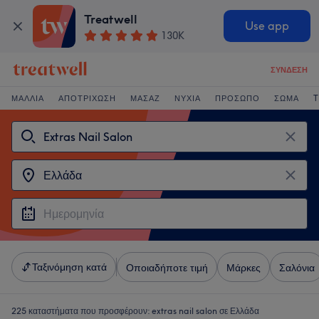
Treatwell
Use app
130K
ΣΎΝΔΕΣΗ
ΜΑΛΛΙΆ
ΑΠΟΤΡΊΧΩΣΗ
ΜΑΣΆΖ
ΝΎΧΙΑ
ΠΡΌΣΩΠΟ
ΣΏΜΑ
T
Ταξινόμηση κατά
Οποιαδήποτε τιμή
Μάρκες
Σαλόνια
225 καταστήματα που προσφέρουν:
extras nail salon σε Ελλάδα