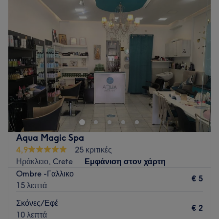
Τρίτη
09:00
–
21:00
Go to venue
Τετάρτη
09:00
–
21:00
Πέμπτη
09:00
–
21:00
Παρασκευή
09:00
–
21:00
Σάββατο
09:00
–
17:00
Κυριακή
Κλειστό
Το HNS nail salon βρίσκεται στο πεζόδρομο Νέας Ιωνίας
πλησίον του σταθμού ΗΣΑΠ και προσφέρει μια μεγάλη
γκάμα υπηρεσιών ομορφιάς,
Go to venue
Aqua Magic Spa
4,9
25 κριτικές
Ηράκλειο, Crete
Εμφάνιση στον χάρτη
Ombre -Γαλλικο
€ 5
15 λεπτά
Σκόνες/Εφέ
€ 2
10 λεπτά