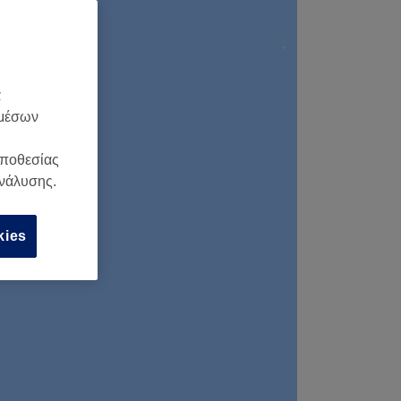
α
 μέσων
οποθεσίας
ανάλυσης.
kies