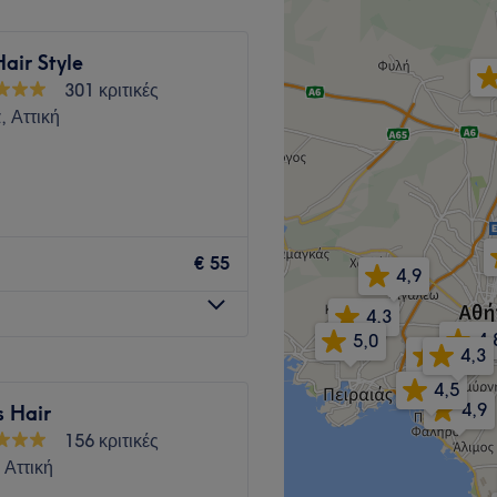
air Style
301 κριτικές
 Αττική
Go to venue
€ 55
4,9
4,3
4,
5,0
4,9
4,3
4,5
4,9
 Hair
156 κριτικές
 Αττική