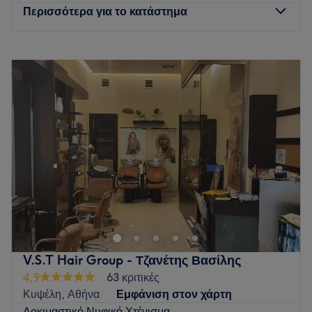
Τι μας αρέσει στο μέρος
Περισσότερα για το κατάστημα
Περιβάλλον: μοντέρνο
Ειδικεύονται σε: κομμωτική
Δευτέρα
Κλειστό
Go to venue
Τρίτη
10:00
–
20:00
Τετάρτη
10:00
–
15:00
Πέμπτη
10:00
–
20:00
Παρασκευή
10:00
–
20:00
Σάββατο
10:00
–
15:00
Κυριακή
Κλειστό
Στο Sofilux Hair Studio δεν έρχεσαι απλώς για τα μαλλιά
σου έρχεσαι για να νιώσεις άνετα. Η ατμόσφαιρά μας θυμίζει
περισσότερο παρέα και οικογένεια παρά ένα τυπικό
κομμωτήριο. Με χαμόγελο, φιλική διάθεση και αληθινό
ενδιαφέρον, θέλουμε κάθε πελάτισσα να νιώθει σαν στο
V.S.T Hair Group - Τζανέτης Βασίλης
σπίτι της. Παράλληλα, δίνουμε μεγάλη σημασία στην
4,9
63 κριτικές
ποιότητα των μαλλιών και στο αποτέλεσμα. Από φυσικές
Κυψέλη, Αθήνα
Εμφάνιση στον χάρτη
βαφές μέχρι θεραπείες και styling, στόχος μας είναι να
Δοκιμαστικό Νυφικό Χτένισμα