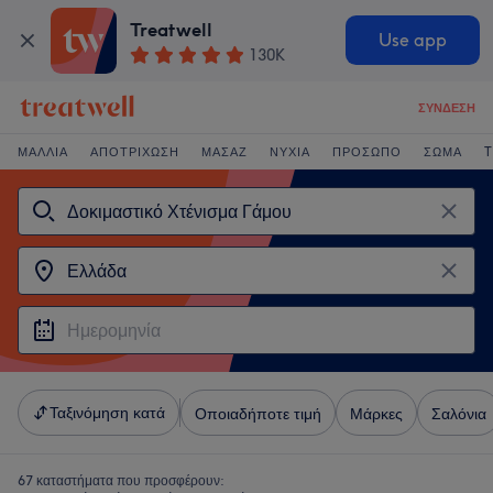
Treatwell
Use app
130K
ΣΎΝΔΕΣΗ
ΜΑΛΛΙΆ
ΑΠΟΤΡΊΧΩΣΗ
ΜΑΣΆΖ
ΝΎΧΙΑ
ΠΡΌΣΩΠΟ
ΣΏΜΑ
T
Ταξινόμηση κατά
Οποιαδήποτε τιμή
Μάρκες
Σαλόνια
67 καταστήματα που προσφέρουν: