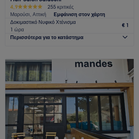
χρησιμοποιώντας επαγγελματικά προϊόντα και σύγχρονες
4,9
255 κριτικές
τεχνικές.
Μαρούσι, Αττική
Εμφάνιση στον χάρτη
Go to venue
Δοκιμαστικό Νυφικό Χτένισμα
€ 1
1 ώρα
Περισσότερα για το κατάστημα
Δευτέρα
Κλειστό
Τρίτη
10:00
–
19:00
Τετάρτη
10:00
–
17:00
Πέμπτη
10:00
–
19:00
Παρασκευή
10:00
–
19:00
Σάββατο
09:00
–
17:00
Κυριακή
Κλειστό
Το κομμωτήριο Hair Salon Salaouni βρίσκεται στην περιοχή
της Κηφισιάς και προσφέρει μία πληθώρα υπηρεσιών
ομορφιάς.