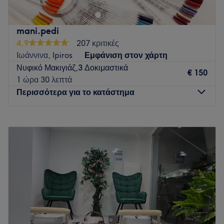
Go to venue
mani.pedi
4,9
207 κριτικές
Ιωάννινα, Ipiros
Εμφάνιση στον χάρτη
Νυφικό Μακιγιάζ,3 Δοκιμαστικά
€ 150
1 ώρα 30 λεπτά
Περισσότερα για το κατάστημα
Δευτέρα
10:00
–
17:00
Τρίτη
10:00
–
20:00
Τετάρτη
10:00
–
17:00
Πέμπτη
10:00
–
20:00
Παρασκευή
10:00
–
20:00
Σάββατο
10:00
–
15:00
Κυριακή
Κλειστό
Το mani.pedi είναι μια υπηρεσία ονυχοπλαστικής που