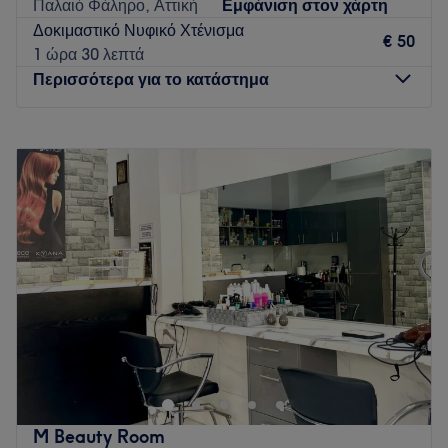
Παλαιό Φάληρο, Αττική
Εμφάνιση στον χάρτη
Το έμπειρο προσωπικό μας θα σας συμβουλέψει σχετικά με
Δοκιμαστικό Νυφικό Χτένισμα
τις νέες τάσεις που επικρατούν στην Ελλάδα αλλά και στην
€ 50
1 ώρα 30 λεπτά
Ευρώπη γενικότερα και θα σας προτείνει το ανάλογο
Περισσότερα για το κατάστημα
κούρεμα , χτένισμα και χρωματικό αποτέλεσμα που θα σας
ανανεώσει.
Δευτέρα
09:00
–
16:00
Go to venue
Τρίτη
09:00
–
20:00
Τετάρτη
09:00
–
20:00
Πέμπτη
09:00
–
20:00
Παρασκευή
09:00
–
20:00
Σάββατο
08:30
–
17:30
Κυριακή
Κλειστό
Καλωσήλθατε στο Pod Your Beauty Spot! Με
20 χρόνια
εμπειρίας στον χώρο της ομορφιάς
, δημιουργήσαμε έναν
σύγχρονο χώρο όπου η φροντίδα και το στυλ συναντούν την
ποιότητα. Προσφέρουμε επαγγελματικές υπηρεσίες
κομμωτικής, περιποίησης νυχιών και solarium, με στόχο να
M Beauty Room
αναδεικνύουμε την καλύτερη εκδοχή του εαυτού σας.