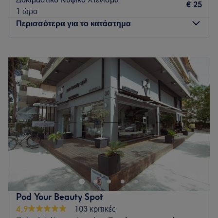
φεύγεις πιο όμορφη αλλά και πιο χαρούμενη από όταν
€ 25
1 ώρα
ήρθες.
Περισσότερα για το κατάστημα
Go to venue
Δευτέρα
Κλειστό
Τρίτη
Κλειστό
Τετάρτη
Κλειστό
Πέμπτη
09:00
–
20:00
Παρασκευή
09:00
–
20:00
Σάββατο
09:00
–
16:00
Κυριακή
Κλειστό
Το V.S.T. Hair Group είναι ένα σαλόνι ομορφιάς το οποίο
βρίσκεται κοντά σας και σας προσφέρει τις υπηρεσίες του
κάτι παραπάνω από 20 χρόνια.
Η δική σας αγάπη είναι αυτή που μας αναγκάζει να
ψάχνουμε και να ανακαλύπτουμε καινούργιες προτάσεις και
Pod Your Beauty Spot
ιδέες ώστε να σας προσφέρουμε πάντα το καλύτερο δυνατό
4,9
103 κριτικές
αποτέλεσμα.