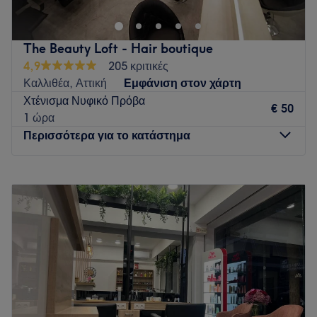
Go to venue
The Beauty Loft - Hair boutique
4,9
205 κριτικές
Καλλιθέα, Αττική
Εμφάνιση στον χάρτη
Χτένισμα Νυφικό Πρόβα
€ 50
1 ώρα
Περισσότερα για το κατάστημα
Δευτέρα
Κλειστό
Τρίτη
10:00
–
20:00
Τετάρτη
10:00
–
16:00
Πέμπτη
10:00
–
20:00
Παρασκευή
10:00
–
20:00
Σάββατο
09:00
–
16:00
Κυριακή
Κλειστό
Το The Beauty Loft στην Καλλιθέα είναι ένας μοντέρνος