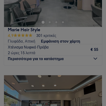
Go to venue
Marie Hair Style
4,9
301 κριτικές
Γλυφάδα, Αττική
Εμφάνιση στον χάρτη
Χτένισμα Νυφικό Πρόβα
€ 55
2 ώρες 15 λεπτά
Περισσότερα για το κατάστημα
Δευτέρα
08:30
–
17:00
Τρίτη
08:30
–
20:00
Τετάρτη
08:30
–
17:00
Πέμπτη
08:30
–
20:00
Παρασκευή
08:30
–
20:00
Σάββατο
08:30
–
17:00
Κυριακή
Κλειστό