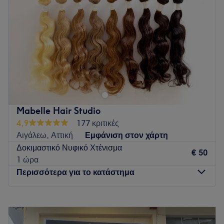
Go to venue
Παρασκευή
09:00
–
20:00
Σάββατο
09:00
–
17:00
Κυριακή
Κλειστό
Το Κομμωτήριο βρίσκεται στον Πειραιά και προσφέρει μια
μεγάλη γκάμα υπηρεσιών ομορφιάς
Go to venue
Mabelle Hair Studio
4,9
177 κριτικές
Αιγάλεω, Αττική
Εμφάνιση στον χάρτη
Δοκιμαστικό Νυφικό Χτένισμα
€ 50
1 ώρα
Περισσότερα για το κατάστημα
Δευτέρα
09:00
–
17:00
Τρίτη
Κλειστό
Τετάρτη
09:00
–
20:00