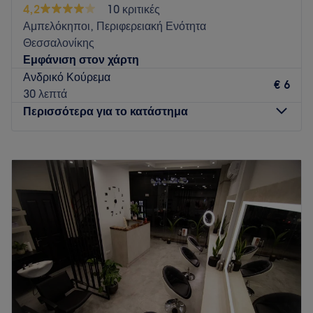
4,2
10 κριτικές
Εμπιστευτείτε την ομάδα μας και απολαύστε μια
Αμπελόκηποι, Περιφερειακή Ενότητα
ολοκληρωμένη εμπειρία ομορφιάς. 💇‍♀️💅✨
Θεσσαλονίκης
Go to venue
Εμφάνιση στον χάρτη
Ανδρικό Κούρεμα
€ 6
30 λεπτά
Περισσότερα για το κατάστημα
Δευτέρα
Κλειστό
Τρίτη
09:00
–
20:00
Τετάρτη
09:30
–
15:00
Πέμπτη
09:00
–
20:00
Παρασκευή
10:00
–
20:00
Σάββατο
09:00
–
17:00
Κυριακή
Κλειστό
Το M Beauty Room βρίσκεται στην Θεσσαλονίκη και
προσφέρει μια μεγάλη γκάμα υπηρεσιών ομορφιάς.