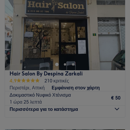
Πέμπτη
09:00
–
20:00
Παρασκευή
09:00
–
20:00
Σάββατο
09:00
–
17:00
Κυριακή
Κλειστό
Go to venue
Hair Salon By Despina Zarkali
4,9
210 κριτικές
Περιστέρι, Αττική
Εμφάνιση στον χάρτη
Δοκιμαστικό Νυφικό Χτένισμα
€ 50
1 ώρα 25 λεπτά
Περισσότερα για το κατάστημα
Δευτέρα
Κλειστό