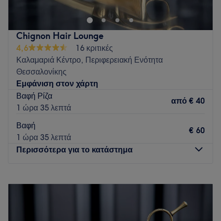
Go to venue
Chignon Hair Lounge
4,6
16 κριτικές
Καλαμαριά Κέντρο, Περιφερειακή Ενότητα
Θεσσαλονίκης
Εμφάνιση στον χάρτη
Βαφή Ρίζα
από
€ 40
1 ώρα 35 λεπτά
Βαφή
€ 60
1 ώρα 35 λεπτά
Περισσότερα για το κατάστημα
Δευτέρα
Κλειστό
Τρίτη
09:00
–
19:45
Τετάρτη
09:00
–
19:45
Πέμπτη
09:00
–
19:45