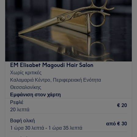
Παρασκευή
09:00
–
19:45
Σάββατο
09:00
–
15:15
Κυριακή
Κλειστό
Το Chignon Hair Loung βρίσκεται στην Καλαμαριά και
προσφέρει μια μεγάλη γκάμα υπηρεσιών ομορφιάς.
Go to venue
EM Elisabet Magoudi Hair Salon
Χωρίς κριτικές
Καλαμαριά Κέντρο, Περιφερειακή Ενότητα
Θεσσαλονίκης
Εμφάνιση στον χάρτη
Ρεφλέ
€ 20
20 λεπτά
Βαφή ολική
από
€ 30
1 ώρα 30 λεπτά - 1 ώρα 35 λεπτά