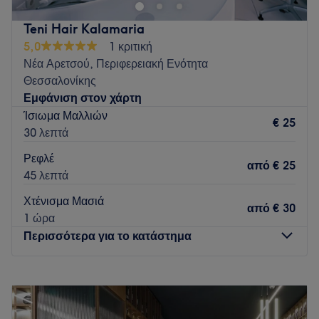
Teni Hair Kalamaria
5,0
1 κριτική
Νέα Αρετσού, Περιφερειακή Ενότητα
Θεσσαλονίκης
Εμφάνιση στον χάρτη
Ίσιωμα Μαλλιών
€ 25
30 λεπτά
Ρεφλέ
από
€ 25
45 λεπτά
Χτένισμα Μασιά
από
€ 30
1 ώρα
Περισσότερα για το κατάστημα
Δευτέρα
Κλειστό
Τρίτη
10:00
–
20:00
Τετάρτη
10:00
–
20:00