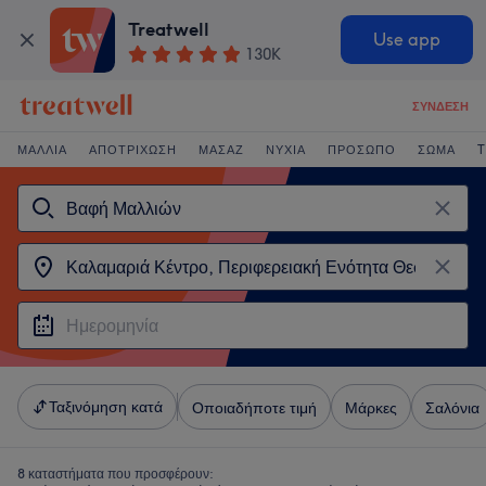
Treatwell
Use app
130K
ΣΎΝΔΕΣΗ
ΜΑΛΛΙΆ
ΑΠΟΤΡΊΧΩΣΗ
ΜΑΣΆΖ
ΝΎΧΙΑ
ΠΡΌΣΩΠΟ
ΣΏΜΑ
T
Ταξινόμηση κατά
Οποιαδήποτε τιμή
Μάρκες
Σαλόνια
8 καταστήματα που προσφέρουν: