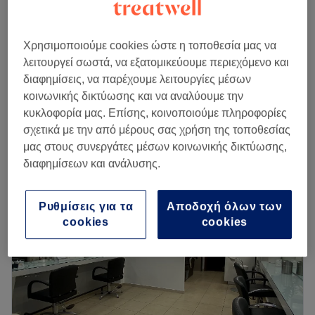
€ 20
Βαφή Ρίζας με Στέγνωμα
1 ώρα 30 λεπτά
€ 25
Χρησιμοποιούμε cookies ώστε η τοποθεσία μας να
Ρεφλέ
€ 20
λειτουργεί σωστά, να εξατομικεύουμε περιεχόμενο και
30 λεπτά
διαφημίσεις, να παρέχουμε λειτουργίες μέσων
Βαφή Ρίζα ντεκαπαζ
κοινωνικής δικτύωσης και να αναλύουμε την
€ 30
1 ώρα 45 λεπτά
κυκλοφορία μας. Επίσης, κοινοποιούμε πληροφορίες
Περισσότερα για το κατάστημα
σχετικά με την από μέρους σας χρήση της τοποθεσίας
μας στους συνεργάτες μέσων κοινωνικής δικτύωσης,
διαφημίσεων και ανάλυσης.
Δευτέρα
Κλειστό
Τρίτη
10:00
–
20:00
Τετάρτη
10:00
–
20:00
Ρυθμίσεις για τα
Αποδοχή όλων των
Πέμπτη
10:00
–
20:00
cookies
cookies
Παρασκευή
10:00
–
20:00
Σάββατο
09:00
–
17:00
Κυριακή
Κλειστό
Το Lliz πρόκειται για έναν σύγχρονο και πολυτελή χώρο