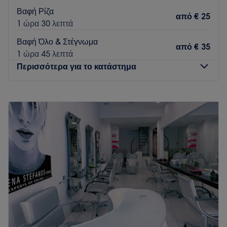
Go to venue
Βαφή Ρίζα
από
€ 25
1 ώρα 30 λεπτά
Βαφή Όλο & Στέγνωμα
από
€ 35
1 ώρα 45 λεπτά
Περισσότερα για το κατάστημα
Δευτέρα
Κλειστό
Τρίτη
10:00
–
20:00
Τετάρτη
10:00
–
20:00
Πέμπτη
10:00
–
20:00
Παρασκευή
10:00
–
20:00
Σάββατο
09:00
–
15:00
Κυριακή
Κλειστό
Το Urban Hair Salon βρίσκεται στη Καλαμαριά και
προσφέρει μια μεγάλη γκάμα υπηρεσιών κομμωτικής.
Go to venue