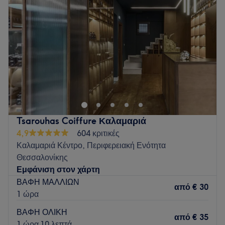
Πέμπτη
10:00
–
20:00
Παρασκευή
10:00
–
20:00
Σάββατο
10:00
–
15:00
Κυριακή
Κλειστό
Το Teni Hair βρίσκεται στην Καλαμαριά Θεσσαλονίκης και
προσφέρει μια μεγάλη γκάμα υπηρεσιών ομορφιάς.
Go to venue
Tsarouhas Coiffure Καλαμαριά
4,9
604 κριτικές
Καλαμαριά Κέντρο, Περιφερειακή Ενότητα
Θεσσαλονίκης
Εμφάνιση στον χάρτη
ΒΑΦΗ ΜΑΛΛΙΩΝ
από
€ 30
1 ώρα
ΒΑΦΗ ΟΛΙΚΗ
από
€ 35
1 ώρα 10 λεπτά