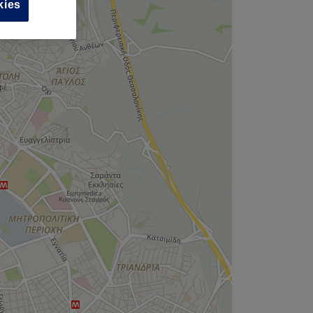
,
kies