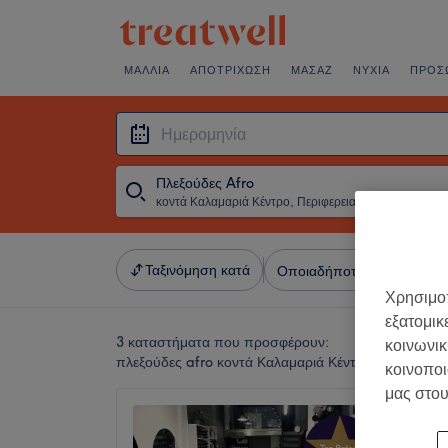
ΜΑΛΛΙΆ
ΑΠΟΤΡΊΧΩΣΗ
ΜΑΣΆΖ
ΝΎΧΙΑ
ΠΡΌΣ
Πλεξούδες Afro
κοντά Καλαμαριά Κέντρο, Περιφερειακή Ενότητα Θεσσαλονίκης
・
Ημερομ
Ταξινόμηση κατά
Οποιαδήποτε τιμή
Σαλό
Χρησιμοπ
εξατομικ
3 καταστήματα που προσφέρουν:
κοινωνικ
πλεξούδες afro κοντά Καλαμαριά Κέντρο, Περιφερει
κοινοποι
μας στου
Mademo
4,9