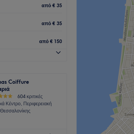
ρισμό ομορφιάς που
από
€ 35
ατικότητα.
από
€ 35
άδα εξειδικευμένων
τών και παρέχουν υψηλής
από
€ 150
λικό, επαγγελματικό και
ει τους πελάτες στην
as Coiffure
αριά
Go to venue
604 κριτικές
ιά Κέντρο, Περιφερειακή
 Θεσσαλονίκης
ένα κομμωτήριο που βρίσκεται