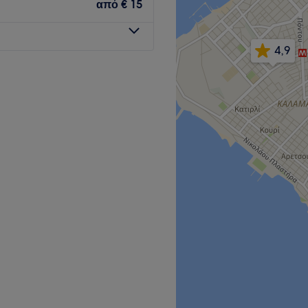
από
€ 15
η του προσωπικού που
4,9
Go to venue
κομμωτήριο που βρίσκεται
α έναν χώρο όπου η ομορφιά
 καλλιτεχνία και τη
ά διαθέτει μια μικρή ομάδα