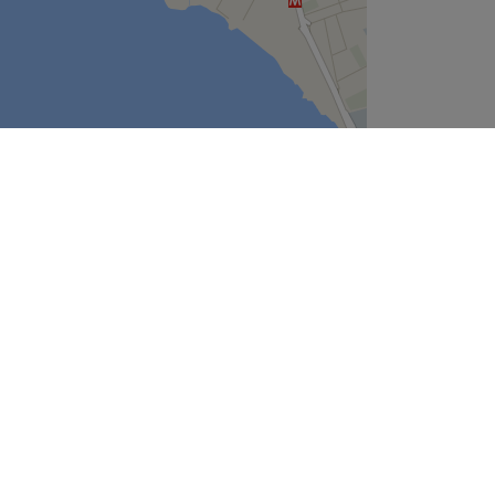
Leaflet
| ©
OpenStreetMap
contributors
Εταιρεία
Σχετικά με Εμάς