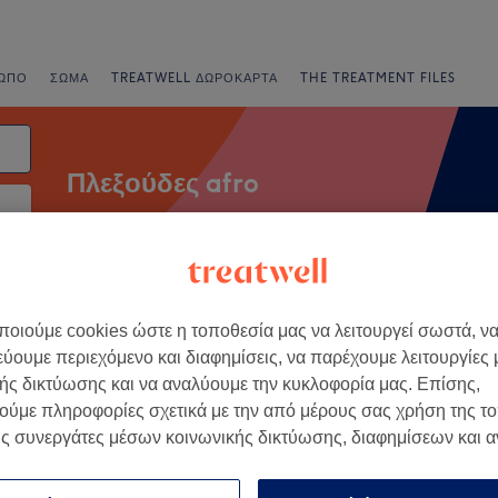
ΩΠΟ
ΣΏΜΑ
TREATWELL ΔΩΡΟΚΆΡΤΑ
THE TREATMENT FILES
Πλεξούδες afro
ηνία
νια
Άμεσες Προσφορές
Βαθμολογία
οιούμε cookies ώστε η τοποθεσία μας να λειτουργεί σωστά, ν
εύουμε περιεχόμενο και διαφημίσεις, να παρέχουμε λειτουργίες
ής δικτύωσης και να αναλύουμε την κυκλοφορία μας. Επίσης,
ακή Ενότητα Θεσσαλονίκης
ούμε πληροφορίες σχετικά με την από μέρους σας χρήση της τ
ς συνεργάτες μέσων κοινωνικής δικτύωσης, διαφημίσεων και 
+
iselle SKG
765 κριτικές
−