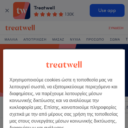
Treatwell
Use app
130K
ΣΎΝΔΕΣΗ
ΜΑΛΛΙΆ
ΑΠΟΤΡΊΧΩΣΗ
ΜΑΣΆΖ
ΝΎΧΙΑ
ΠΡΌΣΩΠΟ
ΣΏΜΑ
T
Χρησιμοποιούμε cookies ώστε η τοποθεσία μας να
λειτουργεί σωστά, να εξατομικεύουμε περιεχόμενο και
διαφημίσεις, να παρέχουμε λειτουργίες μέσων
κοινωνικής δικτύωσης και να αναλύουμε την
Ταξινόμηση κατά
Οποιαδήποτε τιμή
Σαλόνια
Άμεσες 
κυκλοφορία μας. Επίσης, κοινοποιούμε πληροφορίες
σχετικά με την από μέρους σας χρήση της τοποθεσίας
μας στους συνεργάτες μέσων κοινωνικής δικτύωσης,
Ένα κατάστημα που προσφέρει:
διαφημίσεων και ανάλυσης.