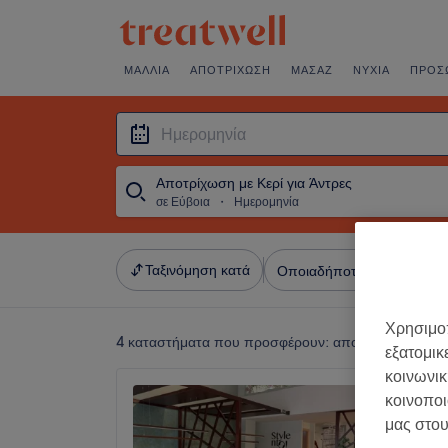
ΜΑΛΛΙΆ
ΑΠΟΤΡΊΧΩΣΗ
ΜΑΣΆΖ
ΝΎΧΙΑ
ΠΡΌΣ
Αποτρίχωση με Κερί για Άντρες
σε Εύβοια
・
Ημερομηνία
Ταξινόμηση κατά
Οποιαδήποτε τιμή
Σαλό
Χρησιμοπ
4 καταστήματα που προσφέρουν:
αποτρίχωση με κερ
εξατομικ
κοινωνικ
Stylent
κοινοποι
4,8
μας στου
Χαλκίδα