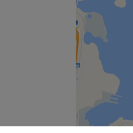
κα να ξεχωρίζει. Γι’ αυτό το
οτικά πιστοποιημένα
αρακτηρίζονται από τα πιο
α προσφέρουν στα νύχια σας
Go to venue