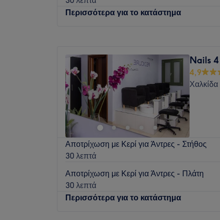
περιοχη Εξω Παναγιτσα απεναντι απο τα J
Περισσότερα για το κατάστημα
πελατων και μεγαλη γκαμα υπηρεσιων!!!
Δευτέρα
Κλειστό
Τρίτη
09:00
–
20:00
Nails 
Τετάρτη
09:00
–
17:00
4,9
Πέμπτη
09:00
–
20:00
Χαλκίδα
Παρασκευή
09:00
–
20:00
Σάββατο
09:00
–
17:00
Κυριακή
Κλειστό
Αποτρίχωση με Κερί για Άντρες - Στήθος
30 λεπτά
Αποτρίχωση με Κερί για Άντρες - Πλάτη
30 λεπτά
Περισσότερα για το κατάστημα