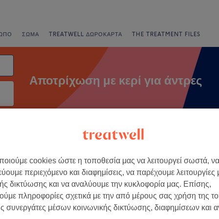
ΩΠΟ
ΣΏΜΑ
TREATWELL ΔΩΡΟΚΆΡΤΑ
THE TREATMENT FILES
Αποτρίχωση με κερί για άντρες
νια
Άμεσες Προσφορές
Βαθμολογία
οιούμε cookies ώστε η τοποθεσία μας να λειτουργεί σωστά, ν
ί για άντρες σε Εύβοια
εύουμε περιεχόμενο και διαφημίσεις, να παρέχουμε λειτουργίες
ής δικτύωσης και να αναλύουμε την κυκλοφορία μας. Επίσης,
+
o
ούμε πληροφορίες σχετικά με την από μέρους σας χρήση της τ
19 κριτικές
−
ς συνεργάτες μέσων κοινωνικής δικτύωσης, διαφημίσεων και 