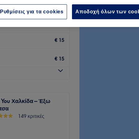
Ρυθμίσεις για τα cookies
Αποδοχή όλων των coo
€ 15
€ 15
4 You Χαλκίδα – Έξω
τσα
149 κριτικές