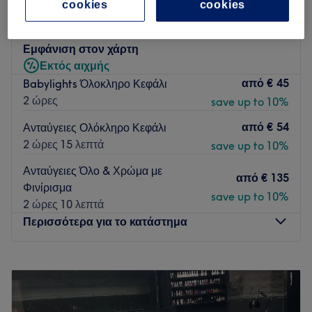
cookies
cookies
5,0
8 κριτικές
Αγία Τριάδα Θεσσαλονίκης, Θεσσαλονίκη
Εμφάνιση στον χάρτη
Εκτός αιχμής
από
€ 45
Babylights Όλοκληρο Κεφάλι
2 ώρες
save up to 10%
από
€ 54
Ανταύγειες Ολόκληρο Κεφάλι
2 ώρες 15 λεπτά
save up to 10%
Ανταύγειες Όλο & Χρώμα με
από
€ 135
Φινίρισμα
save up to 10%
2 ώρες 10 λεπτά
Περισσότερα για το κατάστημα
Δευτέρα
Κλειστό
Τρίτη
10:00
–
20:00
Τετάρτη
10:00
–
15:00
Πέμπτη
10:00
–
20:00