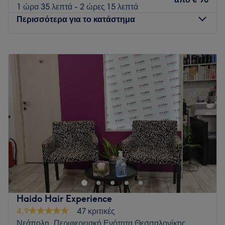
1 ώρα 35 λεπτά - 2 ώρες 15 λεπτά
Περισσότερα για το κατάστημα
Δευτέρα
Κλειστό
Τρίτη
09:00
–
20:00
Τετάρτη
09:00
–
20:00
Πέμπτη
09:00
–
20:00
Παρασκευή
09:00
–
20:00
Σάββατο
09:00
–
17:00
Κυριακή
Κλειστό
Το Prime Beauty Salon SKG είναι ένα κομμωτήριο που
βρίσκεται στη Θεσσαλονίκη. Είναι ένας χώρος που
δημιουργήθηκε με πολύ αγάπη και φροντίδα, για να
προσφέρει στους πελάτες του υψηλής ποιότητας υπηρεσίες
κομμωτικής.
Haido Hair Experience
4,9
47 κριτικές
Συγκοινωνία
Νεάπολη, Περιφερειακή Ενότητα Θεσσαλονίκης