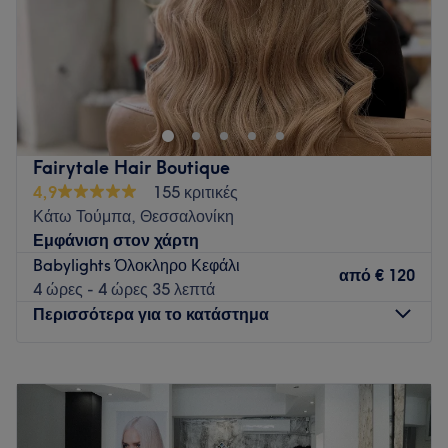
Κυριακή
Κλειστό
Το Madelon Hair Salon & Beauty βρίσκεται στην Νεάπολη
Θεσσαλονίκης και προσφέρει μια μεγάλη γκάμα υπηρεσιών
ομορφιάς.
Go to venue
Fairytale Hair Boutique
4,9
155 κριτικές
Κάτω Τούμπα, Θεσσαλονίκη
Εμφάνιση στον χάρτη
Babylights Όλοκληρο Κεφάλι
από
€ 120
4 ώρες - 4 ώρες 35 λεπτά
Περισσότερα για το κατάστημα
Δευτέρα
09:00
–
17:00
Τρίτη
09:00
–
20:00
Τετάρτη
09:00
–
17:00
Πέμπτη
09:00
–
20:00