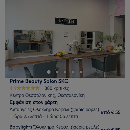
Τρίτη
10:00
–
21:00
σε στάσεις λεωφορείων.
Τετάρτη
10:00
–
21:00
Πέμπτη
10:00
–
21:00
Τι μας αρέσει στο μέρος
Παρασκευή
10:00
–
21:00
Περιβάλλον: φιλικό, ζεστό, καλαίσθητο
Σάββατο
Κλειστό
Ειδικεύονται σε: κομμωτική, ομορφιά
Κυριακή
Κλειστό
Go to venue
Go to venue
Prime Beauty Salon SKG
4,9
380 κριτικές
Κέντρο Θεσσαλονίκης, Θεσσαλονίκη
Εμφάνιση στον χάρτη
Ανταύγειες Ολοκληρο Κεφαλι (χωρις ρεφλε)
από
€ 55
1 ώρα 25 λεπτά - 1 ώρα 55 λεπτά
Babylights Όλοκληρο Κεφάλι (χωρις ρεφλε)
από
€ 90