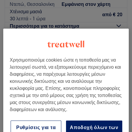
Ντεπώ, Θεσσαλονίκη
Εμφάνιση στον χάρτη
Χτένισμα μασιά
από
€ 20
30 λεπτά - 1 ώρα
Περισσότερα για το κατάστημα
Δευτέρα
Κλειστό
Τρίτη
10:00
–
20:00
Τετάρτη
10:00
–
15:00
Χρησιμοποιούμε cookies ώστε η τοποθεσία μας να
Πέμπτη
10:00
–
20:00
λειτουργεί σωστά, να εξατομικεύουμε περιεχόμενο και
Παρασκευή
10:00
–
20:00
διαφημίσεις, να παρέχουμε λειτουργίες μέσων
Σάββατο
10:00
–
15:00
κοινωνικής δικτύωσης και να αναλύουμε την
Κυριακή
Κλειστό
κυκλοφορία μας. Επίσης, κοινοποιούμε πληροφορίες
σχετικά με την από μέρους σας χρήση της τοποθεσίας
Το Hairworks by Maria Alexiou βρίσκεται στην
μας στους συνεργάτες μέσων κοινωνικής δικτύωσης,
Θεσσαλονίκη και προσφέρει μια μεγάλη γκάμα υπηρεσιών
διαφημίσεων και ανάλυσης.
ομορφιάς
Go to venue
Ρυθμίσεις για τα
Αποδοχή όλων των
Sofilux Hair Studio