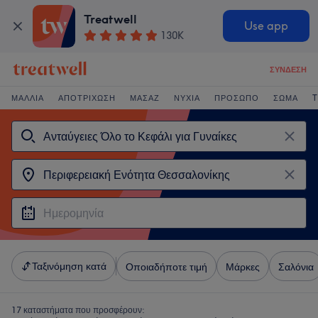
Treatwell
Use app
130K
ΣΎΝΔΕΣΗ
ΜΑΛΛΙΆ
ΑΠΟΤΡΊΧΩΣΗ
ΜΑΣΆΖ
ΝΎΧΙΑ
ΠΡΌΣΩΠΟ
ΣΏΜΑ
T
Ταξινόμηση κατά
Οποιαδήποτε τιμή
Μάρκες
Σαλόνια
17 καταστήματα που προσφέρουν: