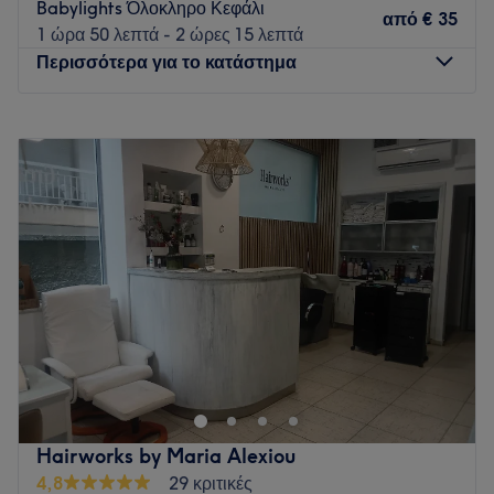
Babylights Όλοκληρο Κεφάλι
από
€ 35
1 ώρα 50 λεπτά - 2 ώρες 15 λεπτά
Περισσότερα για το κατάστημα
Δευτέρα
Κλειστό
Τρίτη
09:00
–
21:00
Τετάρτη
09:00
–
21:00
Πέμπτη
09:00
–
21:00
Παρασκευή
09:00
–
21:00
Σάββατο
09:00
–
16:00
Κυριακή
Κλειστό
Το G&G HAIRSTYLING βρίσκεται στον Εύοσμο στη δυτική
πλευρά της Θεσσαλονίκης και προσφέρει υπηρεσίες υψηλής
ποιότητας.
Go to venue
Hairworks by Maria Alexiou
4,8
29 κριτικές