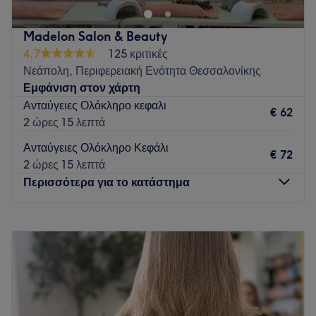
Madelon Salon & Beauty
4,7
125 κριτικές
Νεάπολη, Περιφερειακή Ενότητα Θεσσαλονίκης
Εμφάνιση στον χάρτη
Ανταύγειες Ολόκληρο κεφαλι
€ 62
2 ώρες 15 λεπτά
Ανταύγειες Ολόκληρο Κεφάλι
€ 72
2 ώρες 15 λεπτά
Περισσότερα για το κατάστημα
Δευτέρα
10:00
–
20:00
Τρίτη
09:00
–
20:00
Τετάρτη
09:00
–
20:00
Πέμπτη
09:00
–
21:00
Παρασκευή
09:00
–
21:00
Σάββατο
09:00
–
17:00