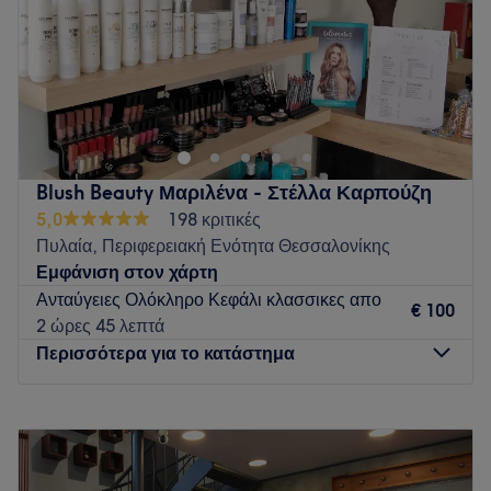
Κυριακή
Κλειστό
To Onar Hair Studio βρίσκεται στην Ανατολική θεσσαλονίκη
και προσφέρει εμπειρία και ποιότητα.Ελατε να γνωριστουμε
απολαμβανοντας τον καφε σας και αφεθειτε με ασφαλεια στα
χερια μας.Στοχος μας να καλυψουμε τις αναγκες σας και να
φυγετε με το πιο λαμπερο χαμογελο!
Blush Beauty Μαριλένα - Στέλλα Καρπούζη
Go to venue
5,0
198 κριτικές
Πυλαία, Περιφερειακή Ενότητα Θεσσαλονίκης
Εμφάνιση στον χάρτη
Ανταύγειες Ολόκληρο Κεφάλι κλασσικες απο
€ 100
2 ώρες 45 λεπτά
Περισσότερα για το κατάστημα
Δευτέρα
Κλειστό
Τρίτη
09:00
–
20:00
Τετάρτη
09:00
–
20:00