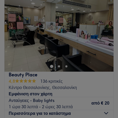
Τρίτη
10:00
–
20:00
Τετάρτη
10:00
–
20:00
Πέμπτη
10:00
–
20:00
Παρασκευή
10:00
–
20:00
Σάββατο
10:00
–
19:00
Κυριακή
Κλειστό
Το Hair Lux βρίσκεται στη Θεσσαλονίκη και προσφέρει μια
μεγάλη γκάμα υπηρεσιών ομορφιάς.
Go to venue
Beauty Place
4,8
136 κριτικές
Κέντρο Θεσσαλονίκης, Θεσσαλονίκη
Εμφάνιση στον χάρτη
Ανταύγειες - Baby lights
από
€ 20
1 ώρα 30 λεπτά - 2 ώρες 30 λεπτά
Περισσότερα για το κατάστημα