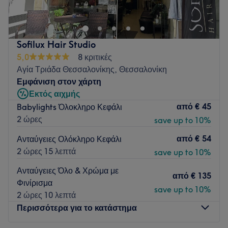
Θεσσαλονίκη και προσφέρει μια μεγάλη γκάμα υπηρεσιών
ομορφιάς
Go to venue
Sofilux Hair Studio
5,0
8 κριτικές
Αγία Τριάδα Θεσσαλονίκης, Θεσσαλονίκη
Εμφάνιση στον χάρτη
Εκτός αιχμής
από
€ 45
Babylights Όλοκληρο Κεφάλι
2 ώρες
save up to 10%
από
€ 54
Ανταύγειες Ολόκληρο Κεφάλι
2 ώρες 15 λεπτά
save up to 10%
Ανταύγειες Όλο & Χρώμα με
από
€ 135
Φινίρισμα
save up to 10%
2 ώρες 10 λεπτά
Περισσότερα για το κατάστημα