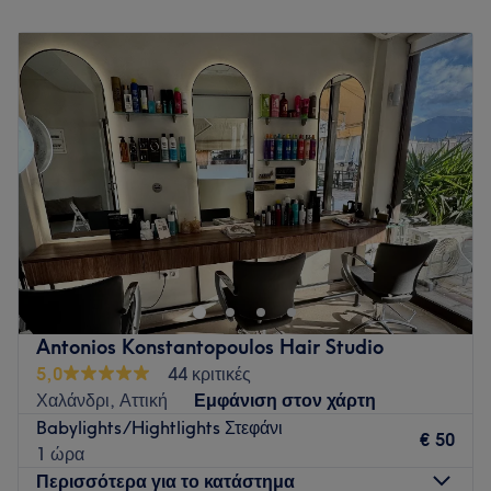
Δευτέρα
Κλειστό
Τρίτη
10:00
–
20:00
Τετάρτη
10:00
–
15:00
Πέμπτη
10:00
–
20:00
Παρασκευή
10:00
–
20:00
Σάββατο
10:00
–
15:00
Κυριακή
Κλειστό
Στο Sofilux Hair Studio δεν έρχεσαι απλώς για τα μαλλιά
σου έρχεσαι για να νιώσεις άνετα. Η ατμόσφαιρά μας θυμίζει
περισσότερο παρέα και οικογένεια παρά ένα τυπικό
κομμωτήριο. Με χαμόγελο, φιλική διάθεση και αληθινό
ενδιαφέρον, θέλουμε κάθε πελάτισσα να νιώθει σαν στο
Antonios Konstantopoulos Hair Studio
σπίτι της. Παράλληλα, δίνουμε μεγάλη σημασία στην
5,0
44 κριτικές
ποιότητα των μαλλιών και στο αποτέλεσμα. Από φυσικές
Χαλάνδρι, Αττική
Εμφάνιση στον χάρτη
βαφές μέχρι θεραπείες και styling, στόχος μας είναι να
Babylights/Hightlights Στεφάνι
φεύγεις πιο όμορφη αλλά και πιο χαρούμενη από όταν
€ 50
1 ώρα
ήρθες.
Περισσότερα για το κατάστημα