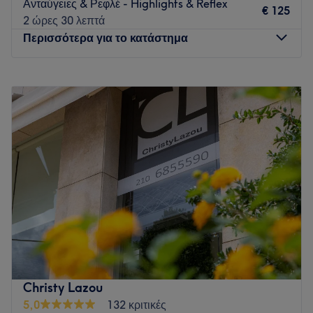
Ανταύγειες & Ρεφλέ - Highlights & Reflex
€ 125
2 ώρες 30 λεπτά
Περισσότερα για το κατάστημα
Δευτέρα
Κλειστό
Τρίτη
10:00
–
19:30
Τετάρτη
10:00
–
18:00
Πέμπτη
10:00
–
19:30
Παρασκευή
10:00
–
19:30
Σάββατο
10:00
–
18:00
Κυριακή
Κλειστό
At Hed, hair beauty meets health and wellness. We have
created a space where every service is based on respect
for the hair and scalp, using carefully selected vegan
products of high quality, free from harsh ingredients. Our
vision is simple: to enhance the natural beauty of your
Christy Lazou
hair while keeping it strong, healthy, and radiant. We
5,0
132 κριτικές
don’t focus only on the immediate result, but on the long-