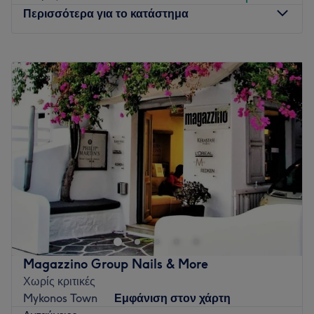
Περισσότερα για το κατάστημα
Δευτέρα
09:00
–
18:00
Τρίτη
09:00
–
20:00
Τετάρτη
09:00
–
18:00
Πέμπτη
09:00
–
20:00
Παρασκευή
09:00
–
20:00
Σάββατο
09:00
–
18:00
Κυριακή
Κλειστό
Το Telis Kikeris Γλυφάδας βρίσκεται στην Γλυφάδα και
προσφέρει μια μεγάλη γκάμα υπηρεσιών ομορφιάς.
Go to venue
Magazzino Group Nails & More
Χωρίς κριτικές
Mykonos Town
Εμφάνιση στον χάρτη