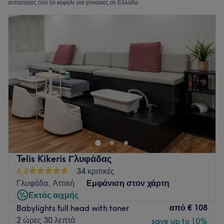
ανταύγειες όλο το κεφάλι για γυναίκες σε Ελλάδα
Telis Kikeris Γλυφάδας
4,8
34 κριτικές
Γλυφάδα, Αττική
Εμφάνιση στον χάρτη
Εκτός αιχμής
από
€ 108
Babylights full head with toner
2 ώρες 30 λεπτά
save up to 10%