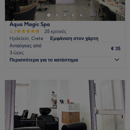
εξατομικευμένες θεραπείες
ενυδάτωσης,αναδόμησης,λάμψης,επανόρθωσης και scalp
therapy(τριχόπτωση,ξηροδερμία,πιτυρίδα κ.α) σε
Aqua Magic Spa
συνδυασμό με επαγγελματικό styling και συμβουλές
4,9
25 κριτικές
περιποίησης.Στόχος μας είναι κάθε επίσκεψη να αποτελεί
Ηράκλειο, Crete
Εμφάνιση στον χάρτη
εμπειρία χαλάρωσης και αναζωογόνησης.
Ανταύγειες από
€ 35
Go to venue
3 ώρες
Περισσότερα για το κατάστημα
Δευτέρα
10:00
–
21:30
Τρίτη
10:00
–
21:30
Τετάρτη
10:00
–
21:30
Πέμπτη
10:00
–
21:30
Παρασκευή
10:00
–
21:30
Σάββατο
10:00
–
21:30
Κυριακή
12:00
–
20:30