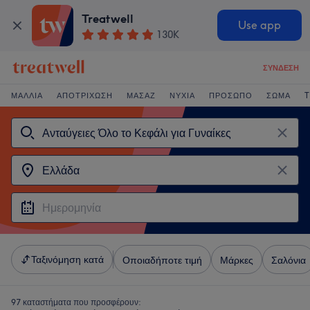
Treatwell
Use app
130K
ΣΎΝΔΕΣΗ
ΜΑΛΛΙΆ
ΑΠΟΤΡΊΧΩΣΗ
ΜΑΣΆΖ
ΝΎΧΙΑ
ΠΡΌΣΩΠΟ
ΣΏΜΑ
T
Ταξινόμηση κατά
Οποιαδήποτε τιμή
Μάρκες
Σαλόνια
97 καταστήματα που προσφέρουν: