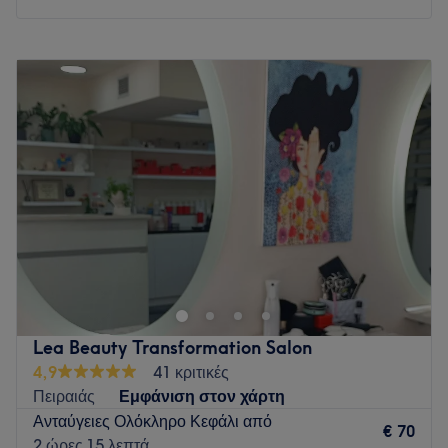
Δευτέρα
Κλειστό
Τρίτη
09:00
–
21:00
Τετάρτη
09:00
–
21:00
Πέμπτη
09:00
–
21:00
Παρασκευή
09:00
–
21:00
Σάββατο
09:00
–
16:00
Κυριακή
Κλειστό
Το G&G HAIRSTYLING βρίσκεται στον Εύοσμο στη δυτική
πλευρά της Θεσσαλονίκης και προσφέρει υπηρεσίες υψηλής
ποιότητας.
Go to venue
Lea Beauty Transformation Salon
4,9
41 κριτικές
Πειραιάς
Εμφάνιση στον χάρτη
Ανταύγειες Ολόκληρο Κεφάλι από
€ 70
2 ώρες 15 λεπτά