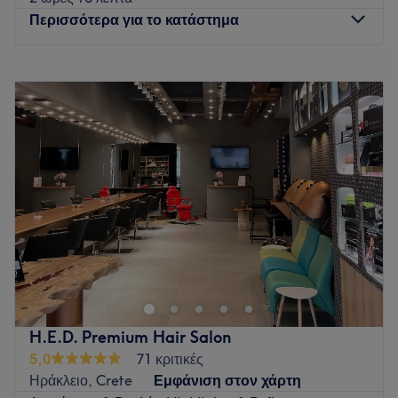
Περισσότερα για το κατάστημα
Δευτέρα
10:00
–
16:00
Τρίτη
09:30
–
20:30
Τετάρτη
10:00
–
15:00
Πέμπτη
09:30
–
20:30
Παρασκευή
09:30
–
20:30
Σάββατο
09:30
–
17:00
Κυριακή
Κλειστό
Tο Lea Beauty Transformation Salon βρίσκεται στο κέντρο
του Πειραιά και προσφέρει μια μεγάλη γκάμα υπηρεσιών
ομορφιάς.
Go to venue
H.E.D. Premium Hair Salon
5,0
71 κριτικές
Ηράκλειο, Crete
Εμφάνιση στον χάρτη