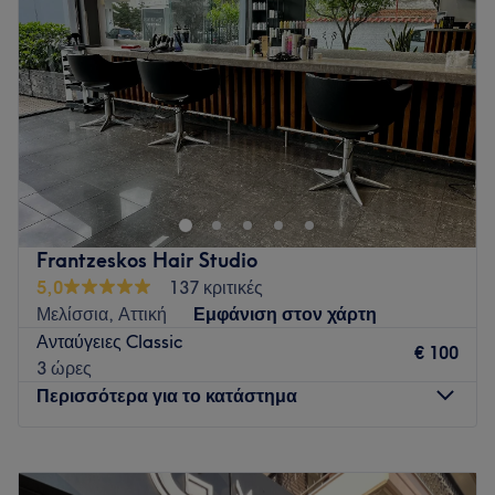
Πέμπτη
10:00
–
20:00
Go to venue
Παρασκευή
10:00
–
20:00
Σάββατο
10:00
–
18:00
Κυριακή
Κλειστό
Go to venue
Frantzeskos Hair Studio
5,0
137 κριτικές
Μελίσσια, Αττική
Εμφάνιση στον χάρτη
Ανταύγειες Classic
€ 100
3 ώρες
Περισσότερα για το κατάστημα
Δευτέρα
Κλειστό
Τρίτη
10:00
–
19:00