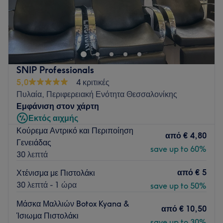
Το Cuts Ń Roses βρίσκεται στην Πυλαία και προσφέρει μια
μεγάλη γκάμα υπηρεσιών ομορφιάς.
Go to venue
SNIP Professionals
5,0
4 κριτικές
Πυλαία, Περιφερειακή Ενότητα Θεσσαλονίκης
Εμφάνιση στον χάρτη
Εκτός αιχμής
Κούρεμα Αντρικό και Περιποίηση
από
€ 4,80
Γενειάδας
save up to 60%
30 λεπτά
από
€ 5
Χτένισμα με Πιστολάκι
30 λεπτά - 1 ώρα
save up to 50%
Μάσκα Μαλλιών Botox Kyana &
από
€ 10,50
Ίσιωμα Πιστολάκι
save up to 30%