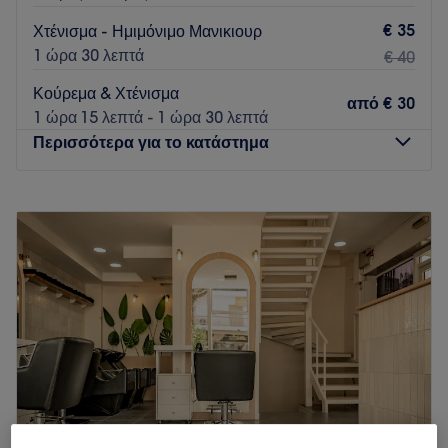
€ 35
Χτένισμα - Ημιμόνιμο Μανικιουρ
1 ώρα 30 λεπτά
€ 40
Κούρεμα & Χτένισμα
από
€ 30
1 ώρα 15 λεπτά - 1 ώρα 30 λεπτά
Περισσότερα για το κατάστημα
Δευτέρα
10:00
–
20:00
Τρίτη
10:00
–
20:00
Τετάρτη
10:00
–
20:00
Πέμπτη
10:00
–
20:00
Παρασκευή
10:00
–
20:00
Σάββατο
10:00
–
20:00
Κυριακή
Κλειστό
Το κατάστημα βρίσκεται εντός του ΑΒ Βασιλόπουλος
Πυλαίας
Go to venue