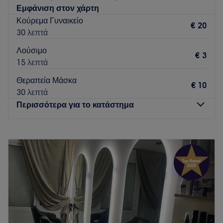
Εμφάνιση στον χάρτη
Κούρεμα Γυναικείο
€ 20
30 λεπτά
Λούσιμο
€ 3
15 λεπτά
Θεραπεία Μάσκα
€ 10
30 λεπτά
Περισσότερα για το κατάστημα
Δευτέρα
Κλειστό
Τρίτη
10:00
–
20:00
Τετάρτη
09:00
–
17:00
Πέμπτη
10:00
–
19:00
Παρασκευή
09:00
–
20:30
Σάββατο
08:00
–
15:00
Κυριακή
Κλειστό