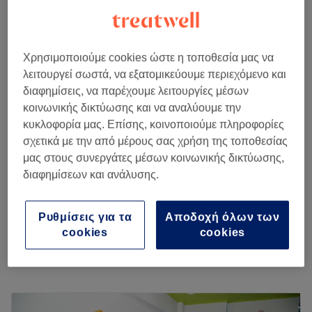
Reve
4,8
126 κριτικές
Χρησιμοποιούμε cookies ώστε η τοποθεσία μας να
Άνω Τούμπα, Θεσσαλονίκη
λειτουργεί σωστά, να εξατομικεύουμε περιεχόμενο και
Εμφάνιση στον χάρτη
διαφημίσεις, να παρέχουμε λειτουργίες μέσων
Εκτός αιχμής
κοινωνικής δικτύωσης και να αναλύουμε την
από
€ 13,50
Χτένισμα με Πιστολάκι
κυκλοφορία μας. Επίσης, κοινοποιούμε πληροφορίες
30 λεπτά
save up to 10%
σχετικά με την από μέρους σας χρήση της τοποθεσίας
μας στους συνεργάτες μέσων κοινωνικής δικτύωσης,
από
€ 17,10
Κούρεμα Γυναικείο
διαφημίσεων και ανάλυσης.
45 λεπτά
save up to 10%
από
€ 13,50
Θεραπεία Ενυδάτωσης Μαλλιών
Ρυθμίσεις για τα
Αποδοχή όλων των
15 λεπτά
save up to 10%
cookies
cookies
Περισσότερα για το κατάστημα
Δευτέρα
12:00
–
20:00
Τρίτη
09:00
–
21:00