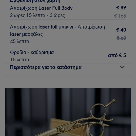
€ 89
Αποτρίχωση Laser Full Body
2 ώρες 15 λεπτά - 3 ώρες
€ 165
Αποτρίχωση laser full μπικίνι - Αποτρίχωση
€ 40
laser μασχάλες
€ 60
45 λεπτά
Φρύδια - καθάρισμα
από
€ 5
15 λεπτά
Περισσότερα για το κατάστημα
Δευτέρα
10:00
–
18:00
Τρίτη
09:00
–
21:00
Τετάρτη
09:00
–
21:00
Πέμπτη
09:00
–
21:00
Παρασκευή
09:00
–
21:00
Σάββατο
09:00
–
17:00
Κυριακή
Κλειστό