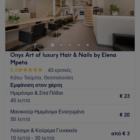
Κυριακή
Κλειστό
Το B.U. boutique βρίσκεται στη Πυλαία και προσφέρει μια
μεγάλη γκάμα υπηρεσιών ομορφιάς.
Go to venue
Onyx Art of luxury Hair & Nails by Elena
Mpeta
5,0
43 κριτικές
Κάτω Τούμπα, Θεσσαλονίκη
Εμφάνιση στον χάρτη
Ημιμόνιμο & Σπα Πόδια
€ 23
45 λεπτά
Μανικιούρ Ημιμόνιμο Ενισχυμένο
€ 20
50 λεπτά
Λούσιμο & Κούρεμα Γυναικείο
από
€ 3
10 λεπτά - 30 λεπτά