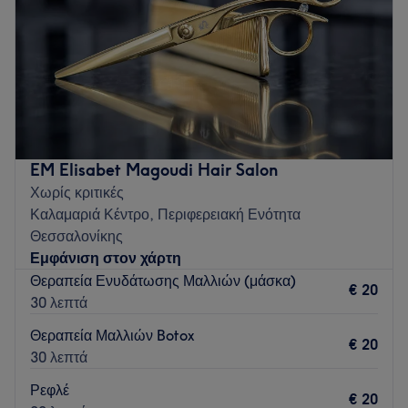
Σάββατο
09:00
–
16:00
Τι μας αρέσει:
Κυριακή
Κλειστό
Περιβάλλον: Μοντέρνο, καθαρό.
Ειδικεύονται σε: Μανικιούρ, πεντικιούρ, αποτρίχωση,
Go to venue
extensions βλεφαρίδων.
Go to venue
EM Elisabet Magoudi Hair Salon
Χωρίς κριτικές
Καλαμαριά Κέντρο, Περιφερειακή Ενότητα
Θεσσαλονίκης
Εμφάνιση στον χάρτη
Θεραπεία Ενυδάτωσης Μαλλιών (μάσκα)
€ 20
30 λεπτά
Θεραπεία Μαλλιών Botox
€ 20
30 λεπτά
Ρεφλέ
€ 20