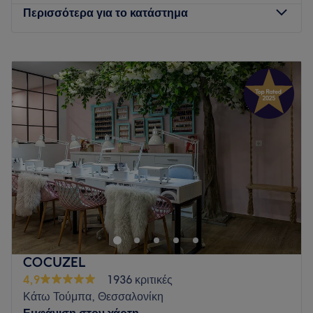
Περισσότερα για το κατάστημα
Δευτέρα
Κλειστό
Τρίτη
10:00
–
20:00
Τετάρτη
10:00
–
20:00
Πέμπτη
10:00
–
20:00
Παρασκευή
10:00
–
20:00
Σάββατο
09:00
–
17:00
Κυριακή
Κλειστό
Στο Onyx Art of luxury Hair & Nails σας υποδεχόμαστε σε
ένα σύγχρονο και κομψό χώρο σχεδιασμένο να προσφέρει
άνεση χαλάρωση και υψηλής ποιότητας υπηρεσίες . Η
έμπειρη και φιλική ομάδα μας φροντίζει κάθε πελάτη με
επαγγελματισμό χρησιμοποιώντας επώνυμα προϊόντα για
COCUZEL
άριστα αποτέλεσμα και υγιή λαμπερά μαλλιά.
4,9
1936 κριτικές
Go to venue
Κάτω Τούμπα, Θεσσαλονίκη
Εμφάνιση στον χάρτη