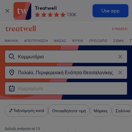
Treatwell
Use app
130K
ΣΎΝΔΕΣΗ
ΜΑΛΛΙΆ
ΑΠΟΤΡΊΧΩΣΗ
ΜΑΣΆΖ
ΝΎΧΙΑ
ΠΡΌΣΩΠΟ
ΣΏΜΑ
T
Ταξινόμηση κατά
Οποιαδήποτε τιμή
Μάρκες
Σαλόνια
Διάλεξε ανάμεσα σε 13