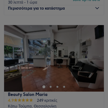
30 λεπτά - 1 ώρα
Περισσότερα για το κατάστημα
Δευτέρα
Κλειστό
Τρίτη
10:00
–
20:00
Τετάρτη
10:00
–
17:00
Πέμπτη
10:00
–
20:00
Παρασκευή
10:00
–
20:00
Σάββατο
09:00
–
17:00
Κυριακή
Κλειστό
Hair & Nails Studio - Refined beauty for women & men -
Private Beauty Experience
Go to venue
Beauty Salon Maria
4,9
249 κριτικές
Κάτω Τούμπα, Θεσσαλονίκη