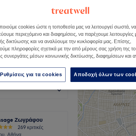
ς αιχμής
οιούμε cookies ώστε η τοποθεσία μας να λειτουργεί σωστά, ν
εύουμε περιεχόμενο και διαφημίσεις, να παρέχουμε λειτουργίες
από
€ 5
ής δικτύωσης και να αναλύουμε την κυκλοφορία μας. Επίσης,
save up to 50%
ούμε πληροφορίες σχετικά με την από μέρους σας χρήση της τ
από
€ 5
ς συνεργάτες μέσων κοινωνικής δικτύωσης, διαφημίσεων και 
save up to 50%
από
€ 5
Ρυθμίσεις για τα cookies
Αποδοχή όλων των coo
save up to 50%
ssage Ζωγράφου
269 κριτικές
υ, Αθήνα