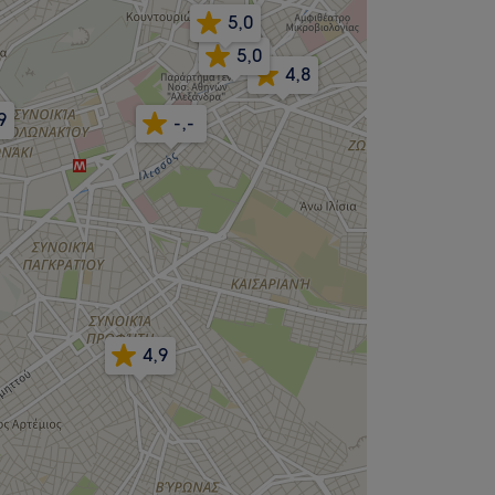
5,0
5,0
4,8
9
-,-
4,9