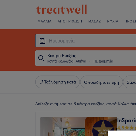
ΜΑΛΛΙΆ
ΑΠΟΤΡΊΧΩΣΗ
ΜΑΣΆΖ
ΝΎΧΙΑ
ΠΡΌΣ
Κέντρο Ευεξίας
κοντά Κολωνάκι, Αθήνα
・
Ημερομηνία
Ταξινόμηση κατά
Οποιαδήποτε τιμή
Σαλό
Διάλεξε ανάμεσα σε 8
κέντρα ευεξίας κοντά Κολωνάκ
InSpar
4,9
Κολωνάκ