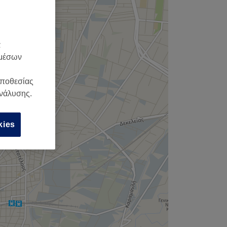
α
 μέσων
οποθεσίας
ανάλυσης.
kies