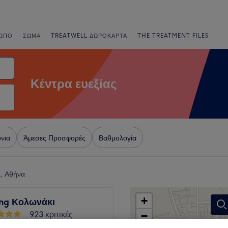
ΩΠΟ
ΣΏΜΑ
TREATWELL ΔΩΡΟΚΆΡΤΑ
THE TREATMENT FILES
Κέντρα ευεξίας
νια
Άμεσες Προσφορές
Βαθμολογία
ι, Αθήνα
+
ing Κολωνάκι
923 κριτικές
−
ι, Αθήνα